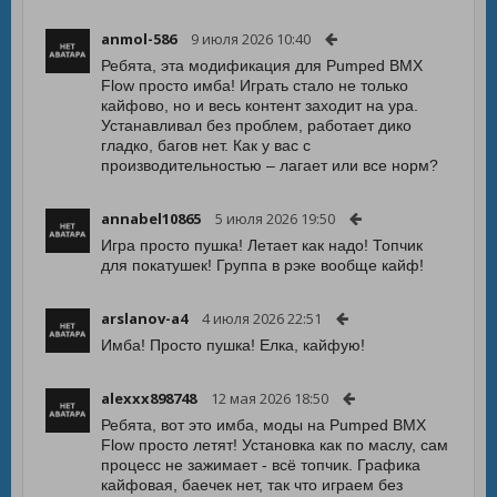
anmol-586
9 июля 2026 10:40
Ребята, эта модификация для Pumped BMX
Flow просто имба! Играть стало не только
кайфово, но и весь контент заходит на ура.
Устанавливал без проблем, работает дико
гладко, багов нет. Как у вас с
производительностью – лагает или все норм?
annabel10865
5 июля 2026 19:50
Игра просто пушка! Летает как надо! Топчик
для покатушек! Группа в рэке вообще кайф!
arslanov-a4
4 июля 2026 22:51
Имба! Просто пушка! Елка, кайфую!
alexxx898748
12 мая 2026 18:50
Ребята, вот это имба, моды на Pumped BMX
Flow просто летят! Установка как по маслу, сам
процесс не зажимает - всё топчик. Графика
кайфовая, баечек нет, так что играем без