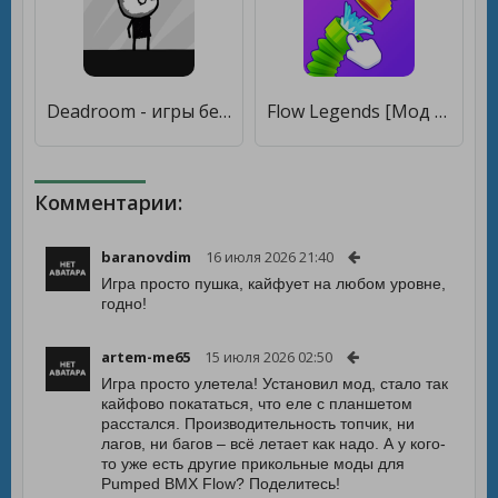
Deadroom - игры без интернета [Много денег]
Flow Legends [Мод меню]
Комментарии:
baranovdim
16 июля 2026 21:40
Игра просто пушка, кайфует на любом уровне,
годно!
artem-me65
15 июля 2026 02:50
Игра просто улетела! Установил мод, стало так
кайфово покататься, что еле с планшетом
расстался. Производительность топчик, ни
лагов, ни багов – всё летает как надо. А у кого-
то уже есть другие прикольные моды для
Pumped BMX Flow? Поделитесь!