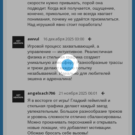
скорости нужно привыкать, порой она
подводит. Когда всё получается, ощущение,
конечно, прикольное, но не всегда хватает
понимания, почему не удаётся приземлиться.
Над игрушкой явно стоит поработать!
awvul
16 декабря 2025 03:00
Игровой процесс захватывающий, а
управление — интуитивное. Реалистичная
физика и стильная графика создают
уникальную атмосферу. Разнообразные трассы
и трюки делают каждую попытку
незабываемой. Идеально для любителей
экшена и адреналина!
angelxach706
21 ноября 2025 06:01
Я в восторге от игры! Гладкий геймплей и
стильная графика делают каждый заезд
увлекательным. Большое разнообразие трюков
и уровень сложности отлично сбалансированы.
Можно прокачивать персонажей и открывать
новые локации, что добавляет мотивации.
Обожаю бросать себе вызовы!