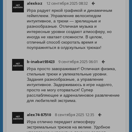
alexkoz
12 сентября 2025 08:32
Игра радует яркой графикой и динамичным
геймплеем. Управление велосипедом
интуитивное, а трюки — зрелищные и
разнообразные. Отличная музыка и
интересные уровни создают атмосферу, но
иногда не хватает сложности. В целом,
отличный способ скоротать время и
поупражняться в олдскульных трюках!
b-inabat93423
9 сентября 2025 06:01
Игра просто завораживает! Отличная физика,
стильные трюки и увлекательные уровни.
Задания разнообразные, а управление
интуитивное. Задерживаюсь в игре надолго,
просто не могу оторваться! Супер
расслабляющее и адреналиновое развлечение
для любителей экстрима.
alex74-87510
8 сентября 2025 12:35
Игра отлично передает атмосферу
экстремальных трюков на велике. Удобное