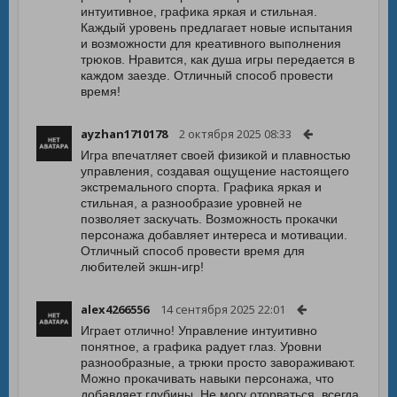
интуитивное, графика яркая и стильная.
Каждый уровень предлагает новые испытания
и возможности для креативного выполнения
трюков. Нравится, как душа игры передается в
каждом заезде. Отличный способ провести
время!
ayzhan1710178
2 октября 2025 08:33
Игра впечатляет своей физикой и плавностью
управления, создавая ощущение настоящего
экстремального спорта. Графика яркая и
стильная, а разнообразие уровней не
позволяет заскучать. Возможность прокачки
персонажа добавляет интереса и мотивации.
Отличный способ провести время для
любителей экшн-игр!
alex4266556
14 сентября 2025 22:01
Играет отлично! Управление интуитивно
понятное, а графика радует глаз. Уровни
разнообразные, а трюки просто завораживают.
Можно прокачивать навыки персонажа, что
добавляет глубины. Не могу оторваться, всегда