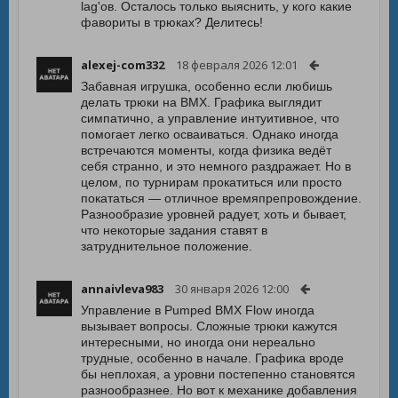
lag'ов. Осталось только выяснить, у кого какие
фавориты в трюках? Делитесь!
alexej-com332
18 февраля 2026 12:01
Забавная игрушка, особенно если любишь
делать трюки на BMX. Графика выглядит
симпатично, а управление интуитивное, что
помогает легко осваиваться. Однако иногда
встречаются моменты, когда физика ведёт
себя странно, и это немного раздражает. Но в
целом, по турнирам прокатиться или просто
покататься — отличное времяпрепровождение.
Разнообразие уровней радует, хоть и бывает,
что некоторые задания ставят в
затруднительное положение.
annaivleva983
30 января 2026 12:00
Управление в Pumped BMX Flow иногда
вызывает вопросы. Сложные трюки кажутся
интересными, но иногда они нереально
трудные, особенно в начале. Графика вроде
бы неплохая, а уровни постепенно становятся
разнообразнее. Но вот к механике добавления