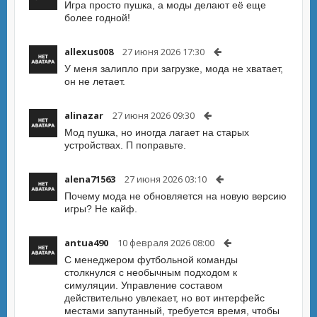
Игра просто пушка, а моды делают её еще
более годной!
allexus008
27 июня 2026 17:30
У меня залипло при загрузке, мода не хватает,
он не летает.
alinazar
27 июня 2026 09:30
Мод пушка, но иногда лагает на старых
устройствах. П поправьте.
alena71563
27 июня 2026 03:10
Почему мода не обновляется на новую версию
игры? Не кайф.
antua490
10 февраля 2026 08:00
С менеджером футбольной команды
столкнулся с необычным подходом к
симуляции. Управление составом
действительно увлекает, но вот интерфейс
местами запутанный, требуется время, чтобы