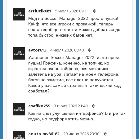
artlutik681
5 июля 2026 09:11
Мод на Soccer Manager 2022 просто пушка!
Кайф, что все игроки с прокачкой, теперь
состав вообще летает и можно добраться до
топа быстро, никаких багов нет.
avtor613
4 июля 2026 08:40
Установил Soccer Manager 2022, и это прям
пушка! Графика, конечно, не топчик, но
играется очень кайфово, вся механика
залетела на ура. Летает на моем телефоне,
багов не заметил, все плотно получается.
Какой у вас самый странный тактический ход
сработал?
asafiko259
3 июля 2026 21:40
Как на счет улучшения интерфейса? В игре так
годно, но подформатить можно.
anuta-mv86162
29 июня 2026 23:30