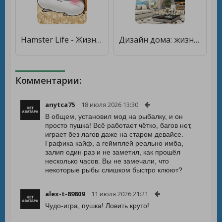
Hamster Life - Жизнь хомяка [Много денег]
Дизайн дома: жизнь на Гавайях [Бесплатные покупки]
Комментарии:
anytca75
18 июля 2026 13:30
В общем, установил мод на рыбалку, и он
просто пушка! Всё работает чётко, багов нет,
играет без лагов даже на старом девайсе.
Графика кайф, а геймплей реально имба,
залип один раз и не заметил, как прошёл
несколько часов. Вы не замечали, что
некоторые рыбы слишком быстро клюют?
alex-t-89809
11 июля 2026 21:21
Чудо-игра, пушка! Ловить круто!