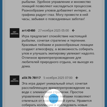
рыбалки. Удобное управление и множество
локаций позволяют насладиться процессом.
Разнообразие уловов добавляет интерес, а
графика радует глаз. Могу провести в ней
часы, забывая о повседневных заботах!
art43480
27 ноября 2025 05:00
Игра предлагает спокойствие настоящей
рыбалки, сочетая стратегию и терпение.
Красивые пейзажи и разнообразные локации
создают атмосферу, а возможность собирать
улов и улучшать экипировку увлекает надолго.
Отличное времяпрепровождение для
любителей природного отдыха, не выходя из
дома.
alik78-78117
5 ноября 2025 07:00
Эта игра дарит уникальный опыт, сочетая
расслабляющее времяпрепровождение на
воде с элементами стратегии. Простое
управление и красивые пейзажи позволяют
отвлечься от повседневной суеты. Нравится
собирать коллекции и исследовать новые