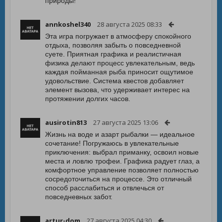
природы!
annkoshel340
28 августа 2025 08:33
Эта игра погружает в атмосферу спокойного
отдыха, позволяя забыть о повседневной
суете. Приятная графика и реалистичная
физика делают процесс увлекательным, ведь
каждая пойманная рыба приносит ощутимое
удовольствие. Система квестов добавляет
элемент вызова, что удерживает интерес на
протяжении долгих часов.
ausirotin813
27 августа 2025 13:06
Жизнь на воде и азарт рыбалки — идеальное
сочетание! Погружаюсь в увлекательные
приключения: выбрал приманку, освоил новые
места и ловлю трофеи. Графика радует глаз, а
комфортное управление позволяет полностью
сосредоточиться на процессе. Это отличный
способ расслабиться и отвлечься от
повседневных забот.
artur-dom
27 августа 2025 04:30