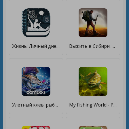
Жизнь: Личный дневник, журнал [Без рекламы]
Выжить в Сибири. Охота рыбалка [Бесплатные покупки]
Улётный клёв: рыбалка в 3D [Мод меню]
My Fishing World - Реальная рыбалка [Мод меню]