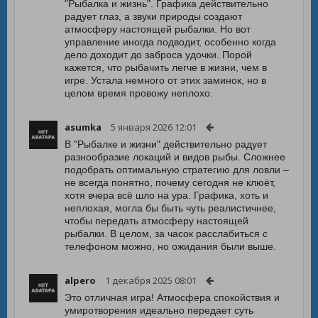
"Рыбалка и жизнь". Графика действительно
радует глаз, а звуки природы создают
атмосферу настоящей рыбалки. Но вот
управление иногда подводит, особенно когда
дело доходит до заброса удочки. Порой
кажется, что рыбачить легче в жизни, чем в
игре. Устала немного от этих заминок, но в
целом время провожу неплохо.
asumka
5 января 2026 12:01
В "Рыбалке и жизни" действительно радует
разнообразие локаций и видов рыбы. Сложнее
подобрать оптимальную стратегию для ловли –
не всегда понятно, почему сегодня не клюёт,
хотя вчера всё шло на ура. Графика, хоть и
неплохая, могла бы быть чуть реалистичнее,
чтобы передать атмосферу настоящей
рыбалки. В целом, за часок расслабиться с
телефоном можно, но ожидания были выше.
alpero
1 декабря 2025 08:01
Это отличная игра! Атмосфера спокойствия и
умиротворения идеально передает суть