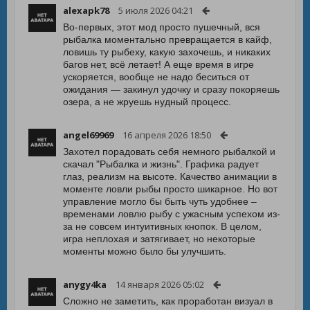
alexapk78
5 июля 2026 04:21
Во-первых, этот мод просто пушечный, вся
рыбалка моментально превращается в кайф,
ловишь ту рыбеху, какую захочешь, и никаких
багов нет, всё летает! А еще время в игре
ускоряется, вообще не надо беситься от
ожидания — закинул удочку и сразу покоряешь
озера, а не жруешь нудный процесс.
angel69969
16 апреля 2026 18:50
Захотел порадовать себя немного рыбалкой и
скачал "Рыбалка и жизнь". Графика радует
глаз, реализм на высоте. Качество анимации в
моменте ловли рыбы просто шикарное. Но вот
управление могло бы быть чуть удобнее –
временами ловлю рыбу с ужасным успехом из-
за не совсем интуитивных кнопок. В целом,
игра неплохая и затягивает, но некоторые
моменты можно было бы улучшить.
anygy4ka
14 января 2026 05:02
Сложно не заметить, как проработан визуал в