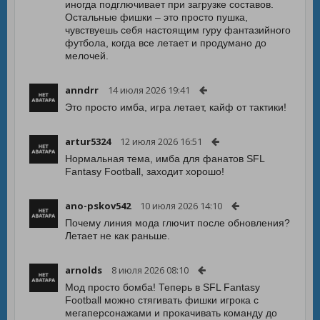
иногда подглючивает при загрузке составов.
Остальные фишки – это просто пушка,
чувствуешь себя настоящим гуру фантазийного
футбола, когда все летает и продумано до
мелочей.
anndrr
14 июля 2026 19:41
Это просто имба, игра летает, кайф от тактики!
artur5324
12 июля 2026 16:51
Нормальная тема, имба для фанатов SFL
Fantasy Football, заходит хорошо!
ano-pskov542
10 июля 2026 14:10
Почему линия мода глючит после обновления?
Летает не как раньше.
arnolds
8 июля 2026 08:10
Мод просто бомба! Теперь в SFL Fantasy
Football можно стягивать фишки игрока с
мегаперсонажами и прокачивать команду до