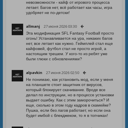
невозможности - кайф от игрового процесса
летает. Багов нет, всё работает как часы, игра
удобряет не по-детски!
allmanj
27 июня 2026 03:30
Эта модификация SFL Fantasy Football просто
огонь! Устанавливается на ура, никаких багов
нет, все летает как нужно. Геймплей стал еще
кайфовей, футбол стал не просто игрой, а
настоящим трешем. У кого-то из ребят уже
были глюки с обновлениями?
alpavkin
27 июня 2026 02:50
Не понимаю, как установить мод, если у меня
на планшете стоит защитник от вирусов,
который блокирует скачивание. Вроде все
делал по инструкции, но в процессе установки
выдает ошибку. Как с этим заморочиться? И
еще, сколько в этом году кадров в скамейке?
Пушка, если без лагов работает, но если она
будет имбой с блекджеком, то я в топчиках!