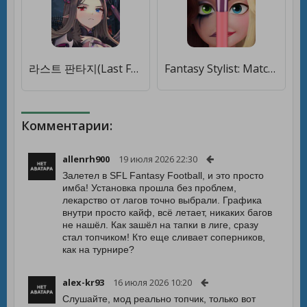
라스트 판타지(Last Fantasy) [Мод меню]
Fantasy Stylist: Match 3 [Мод меню]
Комментарии:
allenrh900
19 июля 2026 22:30
Залетел в SFL Fantasy Football, и это просто
имба! Установка прошла без проблем,
лекарство от лагов точно выбрали. Графика
внутри просто кайф, всё летает, никаких багов
не нашёл. Как зашёл на тапки в лиге, сразу
стал топчиком! Кто еще сливает соперников,
как на турнире?
alex-kr93
16 июля 2026 10:20
Слушайте, мод реально топчик, только вот