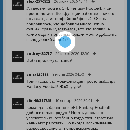
alex-2576952
26 июня 2026 15:41
Установил мод на SFL Fantasy Football, и он
просто летает! Все функции работают, ничего
не лагает, а интерфейс кайфовый. Очень
понравилось, что добавили много новых
фишек, сразу чувствуется, что это топчик. А
какие ещё интересные фишки можно добавить
в следующий апдейт?
andrey-32717
26 июня 2026 12:50
Имба приложуха, кайф!
anna280188
8 июня 2026 04:50
Топчикаем, эта модификация просто имба для
Fantasy Football! Жжёт дури!
alin4ik317863
10 января 2026 20:01
Команда, собранная в SFL Fantasy Football,
действительно радует! Играть довольно
увлекательно, особенно когда твои стратегии
начинают работать. Но иногда испытываешь
раздосадование от непредсказуемых