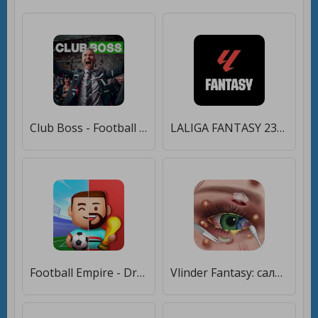
Club Boss - Football Game [Мод меню]
LALIGA FANTASY 23-24 [Мод меню]
Football Empire - Dream Begins [Мод меню]
Vlinder Fantasy: салон красоты [Мод меню]