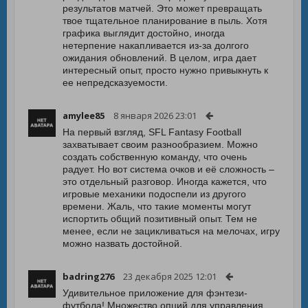
результатов матчей. Это может превращать
твое тщательное планирование в пыль. Хотя
графика выглядит достойно, иногда
нетерпение накапливается из-за долгого
ожидания обновлений. В целом, игра дает
интересный опыт, просто нужно привыкнуть к
ее непредсказуемости.
amylee85
8 января 2026 23:01
На первый взгляд, SFL Fantasy Football
захватывает своим разнообразием. Можно
создать собственную команду, что очень
радует. Но вот система очков и её сложность –
это отдельный разговор. Иногда кажется, что
игровые механики подоспели из другого
времени. Жаль, что такие моменты могут
испортить общий позитивный опыт. Тем не
менее, если не зацикливаться на мелочах, игру
можно назвать достойной.
badring276
23 декабря 2025 12:01
Удивительное приложение для фэнтези-
футбола! Множество опций для управления