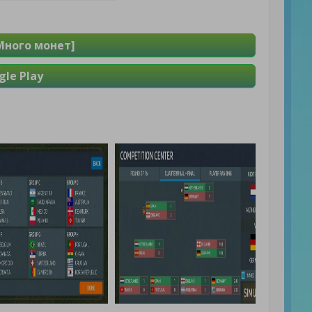
[Много монет]
le Play