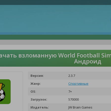
ачать взломанную World Football Sim
Андроид
Версия:
2.3.7
Жанр:
Спортивные
OS:
7+
Загрузок:
570000
Издатель:
JW Brain Games