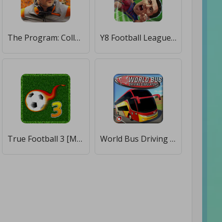
The Program: College Football [Мод меню]
Y8 Football League Sports Game [Много монет]
True Football 3 [Много монет]
World Bus Driving Simulator [Бесплатные покупки]