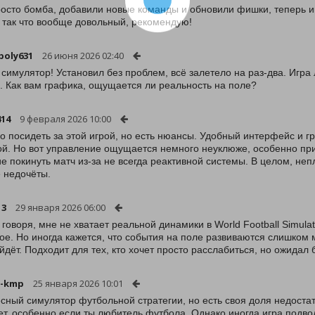
осто бомба, добавили новые команды и обновили фишки, теперь иг
, так что вообще довольный, рекомендую!
poly631
26 июня 2026 02:40
 симулятор! Установил без проблем, всё залетело на раз-два. Игра 
. Как вам графика, ощущается ли реальность на поле?
14
9 февраля 2026 10:00
о посидеть за этой игрой, но есть нюансы. Удобный интерфейс и г
й. Но вот управление ощущается немного неуклюже, особенно пр
е покинуть матч из-за не всегда реактивной системы. В целом, не
 недочёты.
13
29 января 2026 06:00
 говоря, мне не хватает реальной динамики в World Football Simula
ое. Но иногда кажется, что события на поле развиваются слишком м
йдёт. Подходит для тех, кто хочет просто расслабиться, но ожидал
y-kmp
25 января 2026 10:01
сный симулятор футбольной стратегии, но есть своя доля недостат
ет, особенно если ты любитель футбола. Однако иногда игра подво