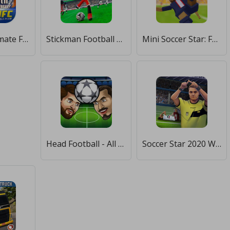
モバサカUltimate Football Club [Много монет]
Stickman Football Strike Games [Мод меню]
Mini Soccer Star: Football Cup [Много монет]
Head Football - All Champions [Много денег]
Soccer Star 2020 World Football: World Star Cup [Бесплатные покупки]