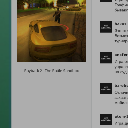
График
бывают
bakus-
Это от
Возмож
турнир
anafer
Игра о
управл
Payback 2 - The Battle Sandbox
на суд
barob
Отличн
захват
мобиль
atom-2
Игра д