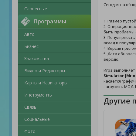
Сегодня на обзо
Словесные
Программы
1. Размер пусто
2. Операционная
быть проблемы с
Авто
3. Популярность
вклад в популяр
Бизнес
4. Версия прило
5. Дата обновле
Знакомства
версию.
Игра выполняет
Видео и Редакторы
Simulator [Мно
касается графич
Карты и Навигаторы
загрузить МОД.
Инструменты
Другие 
Связь
Социальные
Фото