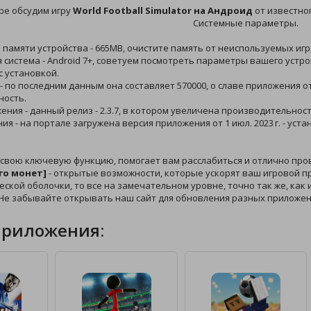
ре обсудим игру
World Football Simulator на Андроид
от известног
Системные параметры.
й памяти устройства - 665MB, очистите память от неиспользуемых игр
 система - Android 7+, советуем посмотреть параметры вашего устро
 установкой.
 - по последним данным она составляет 570000, о славе приложения 
ность.
жения - данный релиз - 2.3.7, в котором увеличена производительност
ния - на портале загружена версия приложения от 1 июл. 2023 г. - у
 свою ключевую функцию, помогает вам расслабиться и отлично про
го монет]
- открытые возможности, которые ускорят ваш игровой про
еской оболочки, то все на замечательном уровне, точно так же, как 
 Не забывайте открывать наш сайт для обновления разных приложен
приложения: