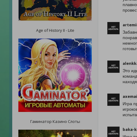
плавно
провес
artemi
Age of History II - Lite
Забавн
понрав
немног
готовь
alenkk
Это ид
команд
находя
axemai
Игра п
игроко
испыта
Гаминатор Казино Слоты
baka-k
Игра п