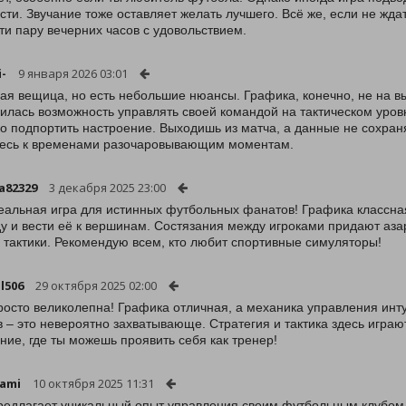
сти. Звучание тоже оставляет желать лучшего. Всё же, если не жд
ти пару вечерних часов с удовольствием.
i-
9 января 2026 03:01
ая вещица, но есть небольшие нюансы. Графика, конечно, не на в
илась возможность управлять своей командой на тактическом уровн
о подпортить настроение. Выходишь из матча, а данные не сохраня
тесь к временами разочаровывающим моментам.
a82329
3 декабря 2025 23:00
еальная игра для истинных футбольных фанатов! Графика классна
у и вести её к вершинам. Состязания между игроками придают азар
 тактики. Рекомендую всем, кто любит спортивные симуляторы!
l506
29 октября 2025 02:00
росто великолепна! Графика отличная, а механика управления инту
в – это невероятно захватывающе. Стратегия и тактика здесь игра
ние, где ты можешь проявить себя как тренер!
ami
10 октября 2025 11:31
редлагает уникальный опыт управления своим футбольным клубом,