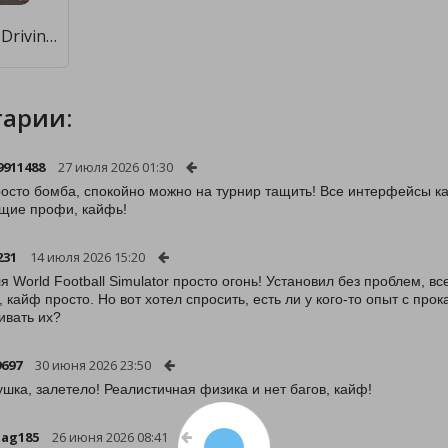
World Truck Driving Simulator [Много монет]
арии:
9911488
27 июля 2026 01:30
осто бомба, спокойно можно на турнир тащить! Все интерфейсы кас
щие профи, кайфь!
231
14 июля 2026 15:20
я World Football Simulator просто огонь! Установил без проблем, вс
, кайф просто. Но вот хотел спросить, есть ли у кого-то опыт с про
ивать их?
9697
30 июня 2026 23:50
ушка, залетело! Реалистичная физика и нет багов, кайф!
ag185
26 июня 2026 08:41