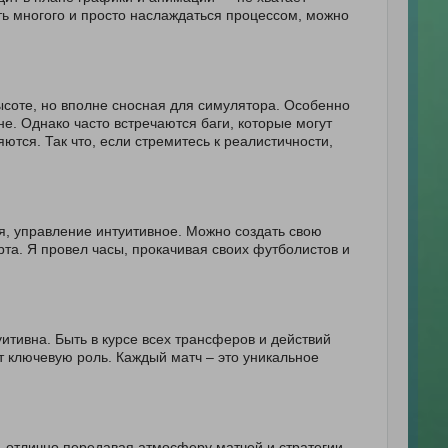
ать многого и просто наслаждаться процессом, можно
ысоте, но вполне сносная для симулятора. Особенно
е. Однако часто встречаются баги, которые могут
ются. Так что, если стремитесь к реалистичности,
я, управление интуитивное. Можно создать свою
та. Я провел часы, прокачивая своих футболистов и
итивна. Быть в курсе всех трансферов и действий
ют ключевую роль. Каждый матч – это уникальное
 отлично передавая атмосферу матчей и стратегии.