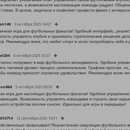
а неплохая, а возможности кастомизации команды радуют. Общени
 глюки. В целом, зацепила и позволяет провести время с интересо
sn149
9 октября 2025 16:07
личная игра для футбольных фанатов! Удобный интерфейс, реали
ность управлять клубом и принимать стратегические решения дел
ов. Рекомендую всем, кто любит спорт и хочет попробовать себя в 
ol204
6 октября 2025 15:07
тлично погружает в мир футбольного менеджмента. Удобное управл
ять тактикой делают процесс увлекательным. Графика простая, но
ьбы команд приносит огромное удовольствие. Рекомендую всем л
oso864
5 октября 2025 00:30
ая игра для настоящих футбольных фанатов! Удобное управление
ывающим. Возможность управлять командами и строить свою карье
ного устройства вполне сносно. Идеально для игры в перерывах!
010714
12 сентября 2025 19:31
ействительно захватывает! Реалистичная симуляция футбольного 