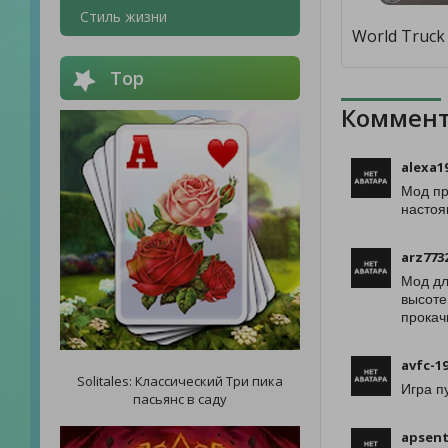
Стиль жизни
Top
Коммент
alexa1
Мод пр
настоя
arz773
Мод дл
высоте
прокач
avfc-1
Solitales: Классический Три пика
Игра п
пасьянс в саду
apsent