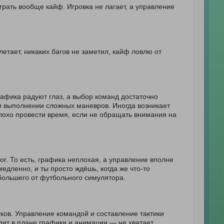
рать вообще кайф. Игровка не лагает, а управление
летает, никаких багов не заметил, кайф ловлю от
рафика радуют глаз, а выбор команд достаточно
и выполнении сложных маневров. Иногда возникает
плохо провести время, если не обращать внимания на
tor. То есть, графика неплохая, а управление вполне
едленно, и ты просто ждёшь, когда же что-то
 большего от футбольного симулятора.
ков. Управление командой и составление тактики
дит в плане графики и анимации — не хватает