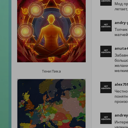
Мод пр
летает
andry-
Топчик
матчей
anuta4
Забавн
большо
желани
мелкие
Тени Пика
alex75
Честно
понятн
произо
andre
Интере
увлека