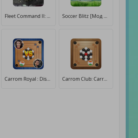
Fleet Command II: Naval Blitz [Мод меню]
Soccer Blitz [Мод меню]
Carrom Royal : Disc Pool Game [Мод меню]
Carrom Club: Carrom Board Game [Много денег]