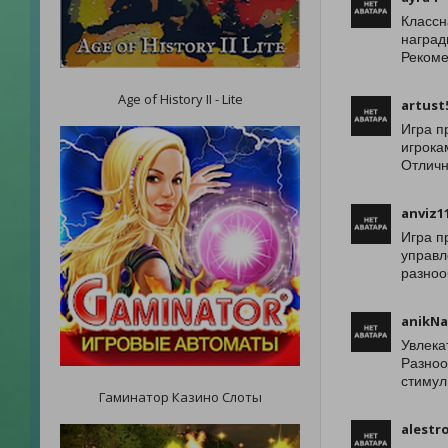
Классн
наград
Рекоме
Age of History II - Lite
artust
Игра п
игрока
Отличн
anviz1
Игра п
управл
разноо
anikN
Увлека
Разноо
стимул
Гаминатор Казино Слоты
alestr