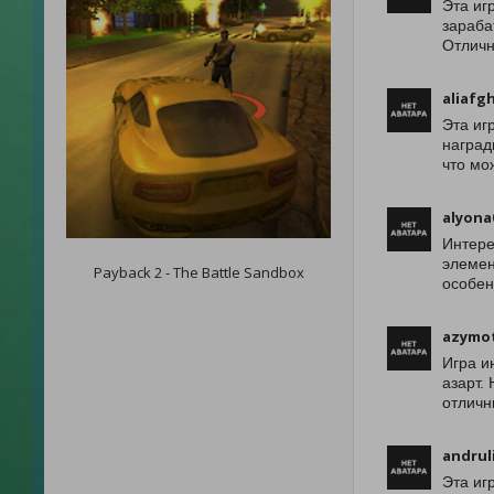
Эта иг
зараба
Отличн
aliafg
Эта иг
наград
что мо
alyona
Интере
элемен
Payback 2 - The Battle Sandbox
особен
azymo
Игра и
азарт.
отличн
andrul
Эта иг