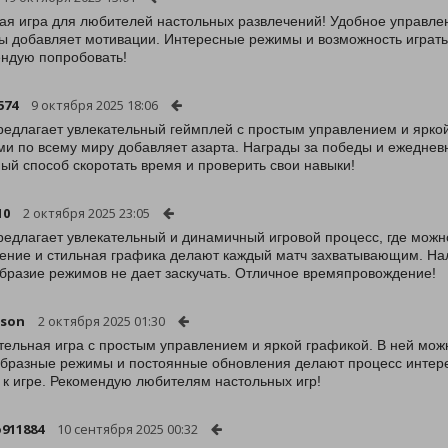
ая игра для любителей настольных развлечений! Удобное управле
ы добавляет мотивации. Интересные режимы и возможность играть
ндую попробовать!
574
9 октября 2025 18:06
редлагает увлекательный геймплей с простым управлением и яркой
ми по всему миру добавляет азарта. Награды за победы и ежедне
ый способ скоротать время и проверить свои навыки!
10
2 октября 2025 23:05
редлагает увлекательный и динамичный игровой процесс, где можно
ение и стильная графика делают каждый матч захватывающим. На
бразие режимов не дает заскучать. Отличное времяпровождение!
ason
2 октября 2025 01:30
тельная игра с простым управлением и яркой графикой. В ней можн
бразные режимы и постоянные обновления делают процесс интере
 к игре. Рекомендую любителям настольных игр!
o911884
10 сентября 2025 00:32