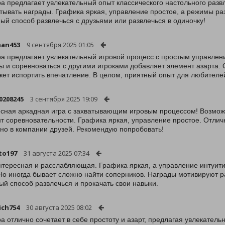
ра предлагает увлекательный опыт классического настольного ра
тывать награды. Графика яркая, управление простое, а режимы ра
ый способ развлечься с друзьями или развлечься в одиночку!
han453
9 сентября 2025 01:05
ра предлагает увлекательный игровой процесс с простым управлен
ы и соревноваться с другими игроками добавляет элемент азарта.
жет испортить впечатление. В целом, приятный опыт для любителе
0208245
3 сентября 2025 19:09
сная аркадная игра с захватывающим игровым процессом! Возмож
т соревновательности. Графика яркая, управление простое. Отлич
но в компании друзей. Рекомендую попробовать!
to197
31 августа 2025 07:34
нтересная и расслабляющая. Графика яркая, а управление интуити
 Но иногда бывает сложно найти соперников. Награды мотивируют р
ый способ развлечься и прокачать свои навыки.
ich754
30 августа 2025 08:02
ра отлично сочетает в себе простоту и азарт, предлагая увлекател