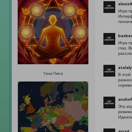
alesis9
Игра п
Интерф
технич
baabe
Игра п
глаз. 
рассла
atalal
Тени Пика
В этой
разноо
соревн
anshe
Эта иг
режимо
Идеаль
ayra4