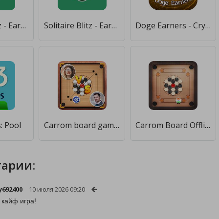
Solitaire Blitz - Earn Rewards [Много денег]
Solitaire Blitz - Earn Rewards [Много монет]
Doge Earners - Crypto Rewards [Мод меню]
: Pool
Carrom board game - Carrom Pro [Мод меню]
Carrom Board Offline [Мод меню]
арии:
692400
10 июля 2026 09:20
 кайф игра!