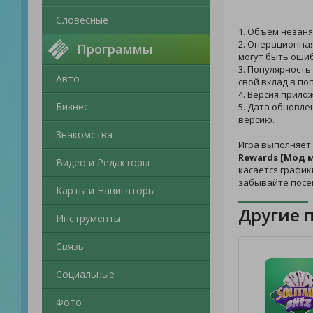
Словесные
1. Объем незаня
2. Операционная
Программы
могут быть ошиб
3. Популярность
Авто
свой вклад в по
4. Версия прило
Бизнес
5. Дата обновле
версию.
Знакомства
Игра выполняет
Rewards [Мод 
Видео и Редакторы
касается график
забывайте посе
Карты и Навигаторы
Другие 
Инструменты
Связь
Социальные
Фото