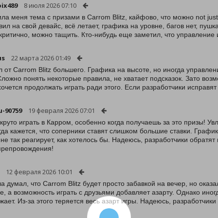
oix489
8 июля 2026 07:10
ла меня тема с призами в Carrom Blitz, кайфово, что можно not just
вил на свой девайс, всё летает, графика на уровне, багов нет, пуш
 критично, можно тащить. Кто-нибудь еще заметил, что управление 
us
22 марта 2026 01:49
 от Carrom Blitz большего. Графика на высоте, но иногда управлен
Сложно понять некоторые правила, не хватает подсказок. Зато во
хочется продолжать играть ради этого. Если разработчики исправят б
u-90759
19 февраля 2026 07:01
 круто играть в Карром, особенно когда получаешь за это призы! У
гда кажется, что соперники ставят слишком большие ставки. Графи
 не так реагирует, как хотелось бы. Надеюсь, разработчики обратят
препровождения!
12 февраля 2026 10:01
а думал, что Carrom Blitz будет просто забавкой на вечер, но оказа
е, а возможность играть с друзьями добавляет азарту. Однако ино
жает. Из-за этого теряется весь азарт игры. Надеюсь, разработчик