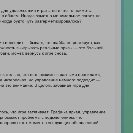
 для удовольствия играть, но и что-то поиметь.
ка в общем. Иногда заметно минимальное лагает, но
иногда будто чуть разгерметизировалось?
ие подводит — бывает, что шайба не реагирует, как
зможность выигрывать реальные призы — это большой
аги, может, вернусь к игре снова.
влекательно, что есть режимы с разными правилами,
ка интересная, но управление немного подводит —
 на это внимание. В целом, забавная игра для
лось, что игра затягивает! Графика яркая, управление
гда бывают проблемы с подключением, что
и поправят этот момент в следующих обновлениях!