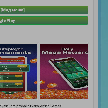
s [Мод меню]
le Play
пулярного разработчика Joyride Games.