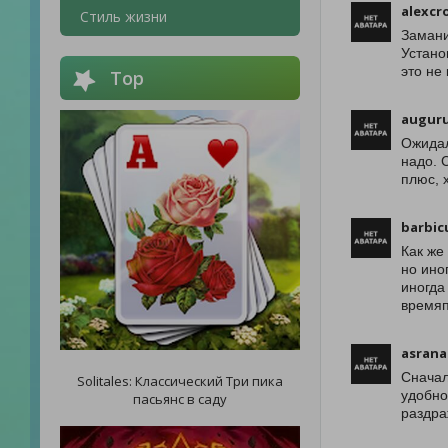
alexcr
Стиль жизни
Замани
Устано
это не
Top
augur
Ожидал
надо. 
плюс, 
barbic
Как же
но ино
иногда
время
asrana
Сначал
Solitales: Классический Три пика
удобно
пасьянс в саду
раздра