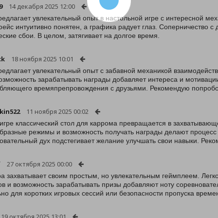
9
14 декабря 2025 12:00
редлагает увлекательный опыт в настольной игре с интересной ме
ейс интуитивно понятен, а графика радует глаз. Соперничество с 
еские сбои. В целом, затягивает на долгое время.
ck
18 ноября 2025 10:01
редлагает увлекательный опыт с забавной механикой взаимодейств
Возможность зарабатывать награды добавляет интереса и мотивации
бляющего времяпрепровождения с друзьями. Рекомендую попробо
ykin522
11 ноября 2025 00:02
 игре классический стол для каррома превращается в захватывающ
бразные режимы и возможность получать награды делают процесс 
овательный дух подстегивает желание улучшать свои навыки. Рек
f
27 октября 2025 00:00
ра захватывает своим простым, но увлекательным геймплеем. Легко
в и возможность зарабатывать призы добавляют ноту соревновател
но для коротких игровых сессий или безопасности пропуска време
19 октября 2025 13:01