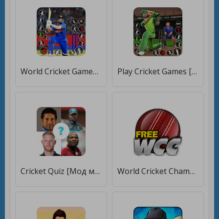
World Cricket Games :T20 Cup [Много монет]
Play Cricket Games [Бесплатные покупки]
Cricket Quiz [Мод меню]
World Cricket Championship Lt [Много монет]