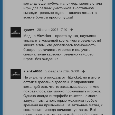
команду еще глубже, например, менять стили
игры для разных участников. В остальном,
выглядит реально годно – тактика летает, а
всякие бонусы просто пушка!
aysew
28 июня 2026 17:40
Мод на Hitwicket – просто пушка, научился
управлять командой круче, чем в реальности!
Фишка в том, что добавилась возможность
быстро прокачивать игроков и получать
специальные карточки, реально кайфово
играть без ожидания.
alenka0080
5 февраля 2026 07:00
Не знал, чего ожидать от Hitwicket, но в итоге
остался довольно доволен. В управлении
командой есть что-то захватывающее, и мне
понравилось, как можно прокачивать игроков.
Однако иногда интерфейс кажется немного
запутанным, а некоторые механики требуют
времени на привыкание. За затяжные матчи, к
сожалению, иногда начинает уставать. Всё
равно, в целом, это неплохой способ провести