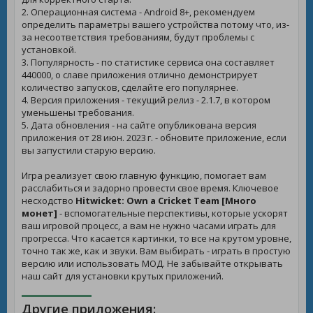
2. Операционная система - Android 8+, рекомендуем
определить параметры вашего устройства потому что, из-
за несоответствия требованиям, будут проблемы с
установкой.
3. Популярность - по статистике сервиса она составляет
440000, о славе приложения отлично демонстрирует
количество запусков, сделайте его популярнее.
4. Версия приложения - текущий релиз - 2.1.7, в котором
уменьшены требования.
5. Дата обновления - на сайте опубликована версия
приложения от 28 июн. 2023 г. - обновите приложение, если
вы запустили старую версию.
Игра реализует свою главную функцию, помогает вам
расслабиться и задорно провести свое время. Ключевое
несходство
Hitwicket: Own a Cricket Team [Много
монет]
- вспомогательные перспективы, которые ускорят
ваш игровой процесс, а вам не нужно часами играть для
прогресса. Что касается картинки, то все на крутом уровне,
точно так же, как и звуки. Вам выбирать - играть в простую
версию или использовать МОД. Не забывайте открывать
наш сайт для установки крутых приложений.
Другие приложения: