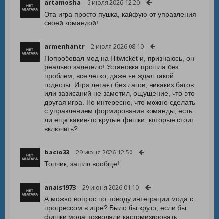
artamosha
6 июля 2026 12:20
Эта игра просто пушка, кайфую от управления
своей командой!
armenhantr
2 июля 2026 08:10
Попробовал мод на Hitwicket и, признаюсь, он
реально залетело! Установка прошла без
проблем, все четко, даже не ждал такой
годноты. Игра летает без лагов, никаких багов
или зависаний не заметил, ощущение, что это
другая игра. Но интересно, что можно сделать
с управлением формирования команды, есть
ли еще какие-то крутые фишки, которые стоит
включить?
bacio33
29 июня 2026 12:50
Топчик, зашло вообще!
anais1973
29 июня 2026 01:10
А можно вопрос по поводу интеграции мода с
прогрессом в игре? Было бы круто, если бы
фишки мода позволяли кастомизировать