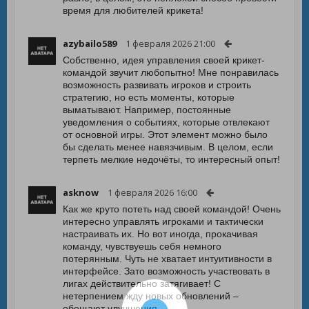
время для любителей крикета!
azybailo589
1 февраля 2026 21:00
Собственно, идея управления своей крикет-
командой звучит любопытно! Мне понравилась
возможность развивать игроков и строить
стратегию, но есть моменты, которые
выматывают. Например, постоянные
уведомления о событиях, которые отвлекают
от основной игры. Этот элемент можно было
бы сделать менее навязчивым. В целом, если
терпеть мелкие недочёты, то интересный опыт!
asknow
1 февраля 2026 16:00
Как же круто потеть над своей командой! Очень
интересно управлять игроками и тактически
настраивать их. Но вот иногда, прокачивая
команду, чувствуешь себя немного
потерянным. Чуть не хватает интуитивности в
интерфейсе. Зато возможность участвовать в
лигах действительно затягивает! С
нетерпением жду новых обновлений –
обещают улучшения.