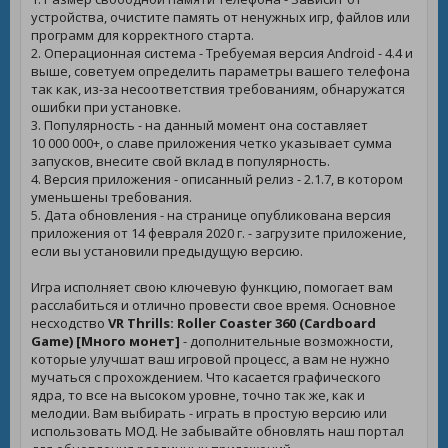
устройства, очистите память от ненужных игр, файлов или
программ для корректного старта.
2. Операционная система - Требуемая версия Android - 4.4 и
выше, советуем определить параметры вашего телефона
так как, из-за несоответствия требованиям, обнаружатся
ошибки при установке.
3. Популярность - на данный момент она составляет
10 000 000+, о славе приложения четко указывает сумма
запусков, внесите свой вклад в популярность.
4. Версия приложения - описанный релиз - 2.1.7, в котором
уменьшены требования.
5. Дата обновления - на странице опубликована версия
приложения от 14 февраля 2020 г. - загрузите приложение,
если вы установили предыдущую версию.
Игра исполняет свою ключевую функцию, помогает вам
расслабиться и отлично провести свое время. Основное
несходство
VR Thrills: Roller Coaster 360 (Cardboard
Game) [Много монет]
- дополнительные возможности,
которые улучшат ваш игровой процесс, а вам не нужно
мучаться с прохождением. Что касается графического
ядра, то все на высоком уровне, точно так же, как и
мелодии. Вам выбирать - играть в простую версию или
использовать МОД. Не забывайте обновлять наш портал