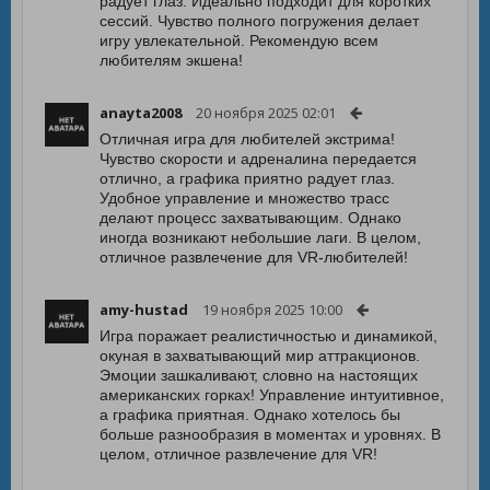
радует глаз. Идеально подходит для коротких
сессий. Чувство полного погружения делает
игру увлекательной. Рекомендую всем
любителям экшена!
anayta2008
20 ноября 2025 02:01
Отличная игра для любителей экстрима!
Чувство скорости и адреналина передается
отлично, а графика приятно радует глаз.
Удобное управление и множество трасс
делают процесс захватывающим. Однако
иногда возникают небольшие лаги. В целом,
отличное развлечение для VR-любителей!
amy-hustad
19 ноября 2025 10:00
Игра поражает реалистичностью и динамикой,
окуная в захватывающий мир аттракционов.
Эмоции зашкаливают, словно на настоящих
американских горках! Управление интуитивное,
а графика приятная. Однако хотелось бы
больше разнообразия в моментах и уровнях. В
целом, отличное развлечение для VR!