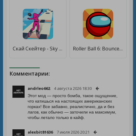
Скай Скейтер - Sky Roller [Мод меню]
Roller Ball 6: Bounce Ball 6 [Бесплатные покупки]
Комментарии:
andrleo662
4 августа 2026 18:30
Этот мод — просто бомба, такое ощущение,
что катишься на настоящих американских
горках! Все забавно, реалистично, да и без
лагов, как обычно — заточили на максимум,
чтобы летало только в кайф.
alexbit81636
7 июля 2026 20:21