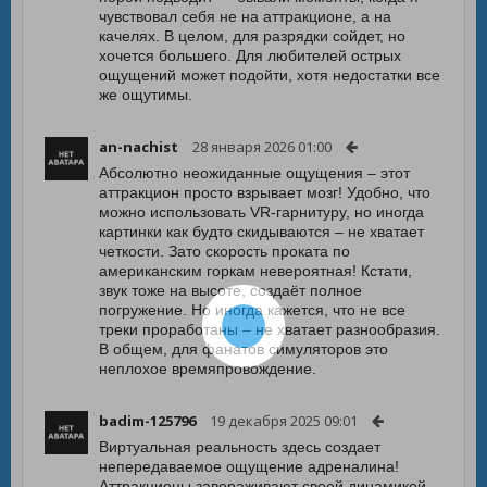
чувствовал себя не на аттракционе, а на
качелях. В целом, для разрядки сойдет, но
хочется большего. Для любителей острых
ощущений может подойти, хотя недостатки все
же ощутимы.
an-nachist
28 января 2026 01:00
Абсолютно неожиданные ощущения – этот
аттракцион просто взрывает мозг! Удобно, что
можно использовать VR-гарнитуру, но иногда
картинки как будто скидываются – не хватает
четкости. Зато скорость проката по
американским горкам невероятная! Кстати,
звук тоже на высоте, создаёт полное
погружение. Но иногда кажется, что не все
треки проработаны – не хватает разнообразия.
В общем, для фанатов симуляторов это
неплохое времяпровождение.
badim-125796
19 декабря 2025 09:01
Виртуальная реальность здесь создает
непередаваемое ощущение адреналина!
Аттракционы завораживают своей динамикой,