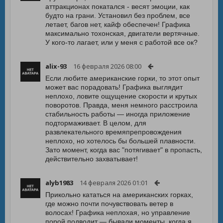
аттракционах покатался - весят эмоции, как
будто на грани. Установил без проблем, все
летает, багов нет, кайф обеспечен! Графика
максимально тохонская, двигатели вертячные.
У кого-то лагает, или у меня с работой все ок?
alix-93
16 февраля 2026 08:00
Если любите американские горки, то этот опыт
может вас порадовать! Графика выглядит
неплохо, ловите ощущение скорости и крутых
поворотов. Правда, меня немного расстроила
стабильность работы — иногда приложение
подтормаживает. В целом, для
развлекательного времяпрепровождения
неплохо, но хотелось бы большей плавности.
Зато момент, когда вас "потягивает" в пропасть,
действительно захватывает!
alyb1983
14 февраля 2026 01:01
Прикольно кататься на американских горках,
где можно почти почувствовать ветер в
волосах! Графика неплохая, но управление
порой подводит — бывали моменты, когда я