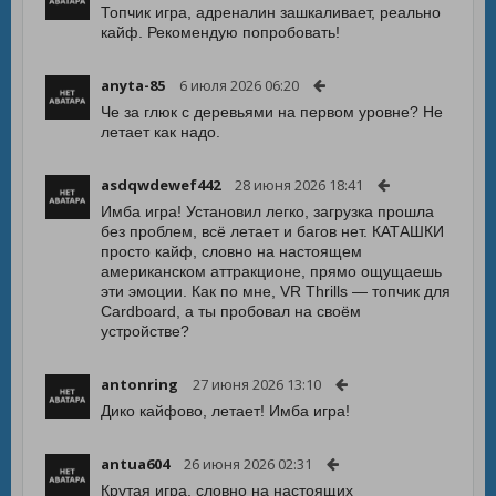
Топчик игра, адреналин зашкаливает, реально
кайф. Рекомендую попробовать!
anyta-85
6 июля 2026 06:20
Че за глюк с деревьями на первом уровне? Не
летает как надо.
asdqwdewef442
28 июня 2026 18:41
Имба игра! Установил легко, загрузка прошла
без проблем, всё летает и багов нет. КАТАШКИ
просто кайф, словно на настоящем
американском аттракционе, прямо ощущаешь
эти эмоции. Как по мне, VR Thrills — топчик для
Cardboard, а ты пробовал на своём
устройстве?
antonring
27 июня 2026 13:10
Дико кайфово, летает! Имба игра!
antua604
26 июня 2026 02:31
Крутая игра, словно на настоящих