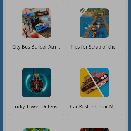
City Bus Builder Автосервис 3D Bus Mechanic Games [Unlocked]
Tips for Scrap of the Mechanic - survival [Полная версия]
Lucky Tower Defense [Много монет]
Car Restore - Car Mechanic [Много монет]