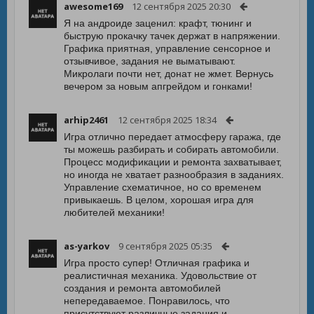
awesome169
12 сентября 2025 20:30
Я на андроиде заценил: крафт, тюнинг и
быструю прокачку тачек держат в напряжении.
Графика приятная, управление сенсорное и
отзывчивое, задания не выматывают.
Микролаги почти нет, донат не жмет. Вернусь
вечером за новым апгрейдом и гонками!
arhip2461
12 сентября 2025 18:34
Игра отлично передает атмосферу гаража, где
ты можешь разбирать и собирать автомобили.
Процесс модификации и ремонта захватывает,
но иногда не хватает разнообразия в заданиях.
Управление схематичное, но со временем
привыкаешь. В целом, хорошая игра для
любителей механики!
as-yarkov
9 сентября 2025 05:35
Игра просто супер! Отличная графика и
реалистичная механика. Удовольствие от
создания и ремонта автомобилей
непередаваемое. Понравилось, что
присутствуют различные задания и