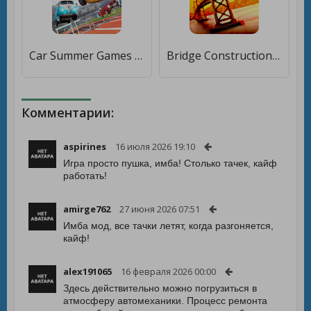
Car Summer Games 2021 [Много монет]
Bridge Construction Simulator [Много монет]
Комментарии:
aspirines
16 июля 2026 19:10
Игра просто пушка, имба! Столько тачек, кайф
работать!
amirge762
27 июня 2026 07:51
Имба мод, все тачки летят, когда разгоняется,
кайф!
alex191065
16 февраля 2026 00:00
Здесь действительно можно погрузиться в
атмосферу автомеханики. Процесс ремонта