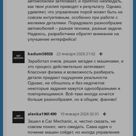
автомобилей затягивает, и приятно наблюдать,
как твои усилия приводят к результату. Однако,
удивляет, что управление порой может быть не
совсем интуитивным, особенно при работе с
мелкими деталями. Порадовало разнообразие
автомобилей – разная техника, разные задачи.
Надеюсь, разработчики обратят внимание на
улучшение интерфейса!
badum58928
23 января 2026 21:02
Заработал очков, решая загадки с машинами, и
это процесс действительно затягивает.
Классная физика и возможность разбирать
детали придают ощущение реальности.
Однако, не обошлось и без недочетов:
некоторые задания кажутся однообразными и
повторяющимися. Всё-таки иногда хочется
больше разнообразия, но в общем, фаново!
alenka1961499
19 января 2026 02:01
Зашел в Car Mechanic, и, честно сказать, не
совсем понял, чего ожидать. Сама идея о
починке машин сойдет, но иногда управление