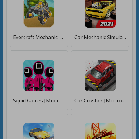
Evercraft Mechanic: Sandbox [Бесплатные покупки]
Car Mechanic Simulator 21: repair & tune cars [Бесплатные покупки]
Squid Games [Много монет]
Car Crusher [Много монет]