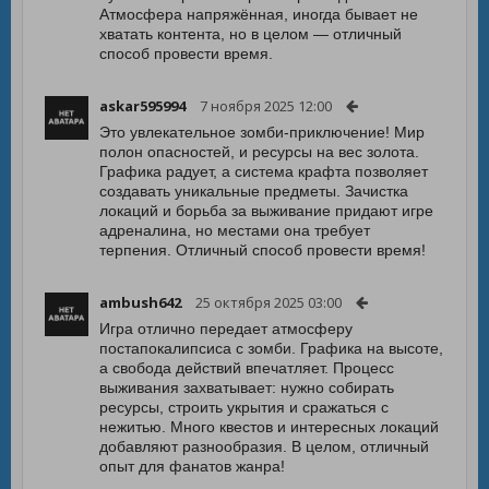
Атмосфера напряжённая, иногда бывает не
хватать контента, но в целом — отличный
способ провести время.
askar595994
7 ноября 2025 12:00
Это увлекательное зомби-приключение! Мир
полон опасностей, и ресурсы на вес золота.
Графика радует, а система крафта позволяет
создавать уникальные предметы. Зачистка
локаций и борьба за выживание придают игре
адреналина, но местами она требует
терпения. Отличный способ провести время!
ambush642
25 октября 2025 03:00
Игра отлично передает атмосферу
постапокалипсиса с зомби. Графика на высоте,
а свобода действий впечатляет. Процесс
выживания захватывает: нужно собирать
ресурсы, строить укрытия и сражаться с
нежитью. Много квестов и интересных локаций
добавляют разнообразия. В целом, отличный
опыт для фанатов жанра!