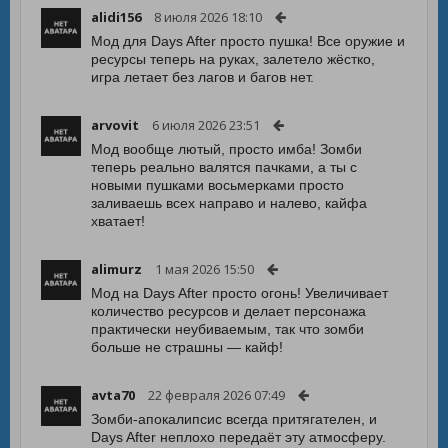
alidi156
8 июля 2026 18:10
Мод для Days After просто пушка! Все оружие и
ресурсы теперь на руках, залетело жёстко,
игра летает без лагов и багов нет.
arvovit
6 июля 2026 23:51
Мод вообще лютый, просто имба! Зомби
теперь реально валятся пачками, а ты с
новыми пушками восьмерками просто
заливаешь всех направо и налево, кайфа
хватает!
alimurz
1 мая 2026 15:50
Мод на Days After просто огонь! Увеличивает
количество ресурсов и делает персонажа
практически неубиваемым, так что зомби
больше не страшны — кайф!
avta70
22 февраля 2026 07:49
Зомби-апокалипсис всегда притягателен, и
Days After неплохо передаёт эту атмосферу.