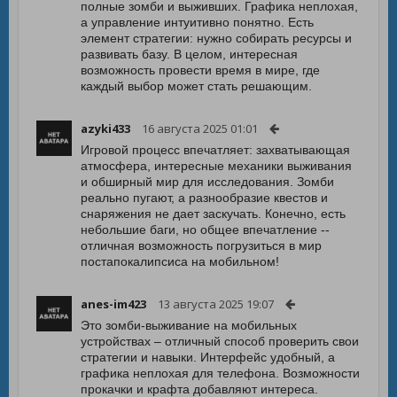
полные зомби и выживших. Графика неплохая,
а управление интуитивно понятно. Есть
элемент стратегии: нужно собирать ресурсы и
развивать базу. В целом, интересная
возможность провести время в мире, где
каждый выбор может стать решающим.
azyki433
16 августа 2025 01:01
Игровой процесс впечатляет: захватывающая
атмосфера, интересные механики выживания
и обширный мир для исследования. Зомби
реально пугают, а разнообразие квестов и
снаряжения не дает заскучать. Конечно, есть
небольшие баги, но общее впечатление --
отличная возможность погрузиться в мир
постапокалипсиса на мобильном!
anes-im423
13 августа 2025 19:07
Это зомби-выживание на мобильных
устройствах – отличный способ проверить свои
стратегии и навыки. Интерфейс удобный, а
графика неплохая для телефона. Возможности
прокачки и крафта добавляют интереса.