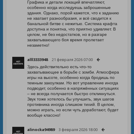
Графика и детали локаций впечатляют,
особенно когда исследуешь заброшенные
здания. Однако, порой кажется, что к заданию
не хватает разнообразия, и всё сводится к
банальной битве с нежитью. Система крафта
доступна и понятна, что приятно удивляет. В
целом, не без недостатков, но в разгаре
захватывающего боя время пролетает
незаметно!
alll3333948
21 февраля 2026 07:00
Здесь действительно есть что-то
захватывающее в борьбе с зомби. Атмосфера
игры на высоте, особенно когда бродишь по
темным закоулкам. Но вот управление иногда
подводит, особенно в напряжённых ситуациях
– не всегда получается быстро откликнуться.
Звук тоже хотелось бы улучшить, звук шагов
противника иногда слишком тихий. В целом,
можно играть, но если чуть доработают, будет
вообще классно!
alinocka94989
3 февраля 2026 18:00