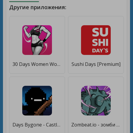
Другие приложения:
30 Days Women Workout Fitness [Без рекламы]
Sushi Days [Premium]
Days Bygone - Castle Defense [Много монет]
Zombeat.io - зомби игра io [Много монет]