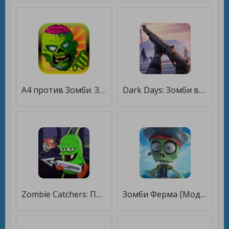
А4 против Зомби. Зомбатл. [Много монет]
Dark Days: Зомби выживание [Много монет]
Zombie Catchers: Поймать зомби [Много монет]
Зомби Ферма [Мод меню]