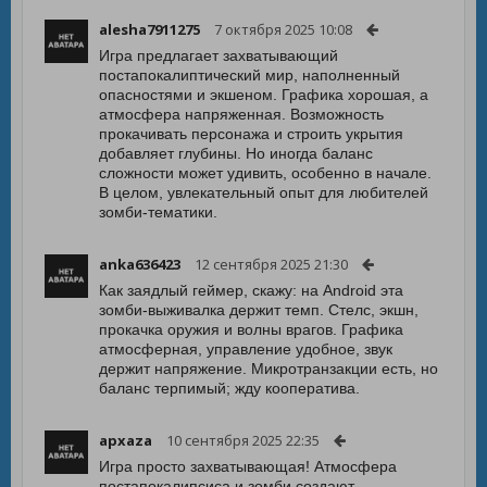
alesha7911275
7 октября 2025 10:08
Игра предлагает захватывающий
постапокалиптический мир, наполненный
опасностями и экшеном. Графика хорошая, а
атмосфера напряженная. Возможность
прокачивать персонажа и строить укрытия
добавляет глубины. Но иногда баланс
сложности может удивить, особенно в начале.
В целом, увлекательный опыт для любителей
зомби-тематики.
anka636423
12 сентября 2025 21:30
Как заядлый геймер, скажу: на Android эта
зомби-выживалка держит темп. Стелс, экшн,
прокачка оружия и волны врагов. Графика
атмосферная, управление удобное, звук
держит напряжение. Микротранзакции есть, но
баланс терпимый; жду кооператива.
apxaza
10 сентября 2025 22:35
Игра просто захватывающая! Атмосфера
постапокалипсиса и зомби создают