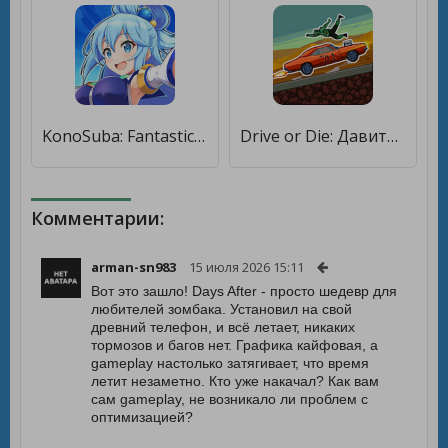
KonoSuba: Fantastic Days [Мод меню]
Drive or Die: Давить зомби Pixel Earn to Racing [Много монет]
Комментарии:
arman-sn983
15 июля 2026 15:11
Вот это зашло! Days After - просто шедевр для
любителей зомбака. Установил на свой
древний телефон, и всё летает, никаких
тормозов и багов нет. Графика кайфовая, а
gameplay настолько затягивает, что время
летит незаметно. Кто уже накачал? Как вам
сам gameplay, не возникало ли проблем с
оптимизацией?