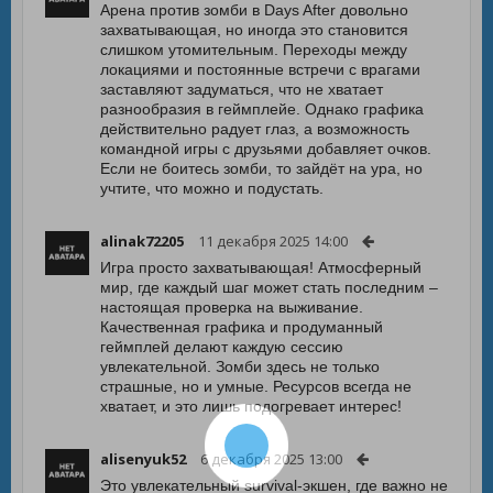
Арена против зомби в Days After довольно
захватывающая, но иногда это становится
слишком утомительным. Переходы между
локациями и постоянные встречи с врагами
заставляют задуматься, что не хватает
разнообразия в геймплейе. Однако графика
действительно радует глаз, а возможность
командной игры с друзьями добавляет очков.
Если не боитесь зомби, то зайдёт на ура, но
учтите, что можно и подустать.
alinak72205
11 декабря 2025 14:00
Игра просто захватывающая! Атмосферный
мир, где каждый шаг может стать последним –
настоящая проверка на выживание.
Качественная графика и продуманный
геймплей делают каждую сессию
увлекательной. Зомби здесь не только
страшные, но и умные. Ресурсов всегда не
хватает, и это лишь подогревает интерес!
alisenyuk52
6 декабря 2025 13:00
Это увлекательный survival-экшен, где важно не