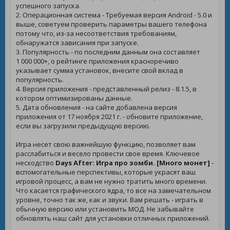
успешного запуска.
2. Операционная система - Требуемая версия Android - 5.0 и
выше, советуем проверить параметры вашего телефона
потому что, из-за несоответствия требованиям,
обнаружатся зависания при запуске.
3. Популярность - по последним данным она составляет
1 000 000+, о рейтинге приложения красноречиво
указывает сумма установок, внесите свой вклад в
популярность.
4. Версия приложения - представленный релиз - 8.1.5, в
котором оптимизированы данные.
5. Дата обновления - на сайте добавлена версия
приложения от 17 ноября 2021 г. - обновите приложение,
если вы загрузили предыдущую версию.
Игра несет свою важнейшую функцию, позволяет вам
расслабиться и весело провести свое время. Ключевое
несходство
Days After: Игра про зомби. [Много монет]
-
вспомогательные перспективы, которые украсят ваш
игровой процесс, а вам не нужно тратить много времени.
Что касается графического ядра, то все на замечательном
уровне, точно так же, как и звуки. Вам решать - играть в
обычную версию или установить МОД. Не забывайте
обновлять наш сайт для установки отличных приложений.