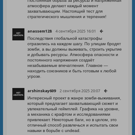
Постоянная борьба за ресурсы и напряженная
атмосфера делают каждый момент
захватывающим. Настоящий тест для
стратегического мышления и терпения!
anassem128
4 сентября 2025 16:01
Последствия глобальной катастрофы
отразились на каждом шагу. По улицам бродят
зомби, а вы должны выживать, строить укрытие
и добывать ресурсы. Атмосфера опасности и
постоянного напряжения создаёт
незабываемые впечатления. Главное —
находить союзников и быть готовым к любой
угрозе.
arshinskay609
2 сентября 2025 20:07
Интересный проект в жанре зомби-выживания,
который предлагает захватывающий сюжет и
увлекательный геймплей. Графика на уровне,
а механика с крафтом и исследованиями
привлекает. Некоторые баги, но в целом, это
отличный способ развлечься и испытать свои
навыки в борьбе с undead.