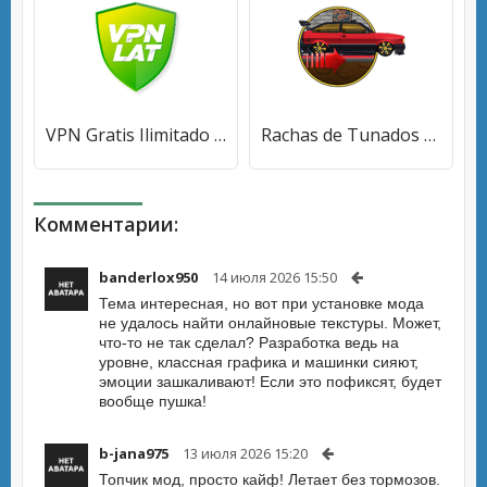
VPN Gratis Ilimitado - Brasil, Chile, Argentina [Premium]
Rachas de Tunados Brasil [Мод меню]
Комментарии:
banderlox950
14 июля 2026 15:50
Тема интересная, но вот при установке мода
не удалось найти онлайновые текстуры. Может,
что-то не так сделал? Разработка ведь на
уровне, классная графика и машинки сияют,
эмоции зашкаливают! Если это пофиксят, будет
вообще пушка!
b-jana975
13 июля 2026 15:20
Топчик мод, просто кайф! Летает без тормозов.