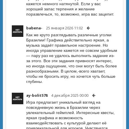
кажется немного натянутой. Если у вас
хороший запас терпения и желание
поразвлечься, то, возможно, игра вас зацепит.
babena-
25 января 2026 11:02
Как же круто разглядывать различные уголки
Бразилии! Графика действительно яркая, а
музыка задаёт правильное настроение. Но
иногда управление кажется не совсем удобным
— пару раз не удалось выполнить задание из-
за этого. Все эти задания привносят интерес,
но иногда ощущение, что они могут быть более
разнообразными. В целом,-всего хватает,
чтобы не бросить игру, но хочется чуть больше
глубины.
ay-bolit578
4 декабря 2025 00:00
Игра предлагает уникальный взгляд на
повседневную жизнь в Бразилии через
увлекательный геймплей. Интересные квесты,
яркая графика и возможность
взаимодействовать с культурой делают её
привлекательной для игроков. Чувствуется