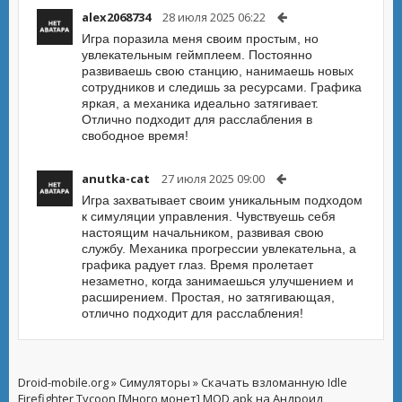
alex2068734
28 июля 2025 06:22
Игра поразила меня своим простым, но
увлекательным геймплеем. Постоянно
развиваешь свою станцию, нанимаешь новых
сотрудников и следишь за ресурсами. Графика
яркая, а механика идеально затягивает.
Отлично подходит для расслабления в
свободное время!
anutka-cat
27 июля 2025 09:00
Игра захватывает своим уникальным подходом
к симуляции управления. Чувствуешь себя
настоящим начальником, развивая свою
службу. Механика прогрессии увлекательна, а
графика радует глаз. Время пролетает
незаметно, когда занимаешься улучшением и
расширением. Простая, но затягивающая,
отлично подходит для расслабления!
Droid-mobile.org
»
Симуляторы
» Скачать взломанную Idle
Firefighter Tycoon [Много монет] MOD apk на Андроид