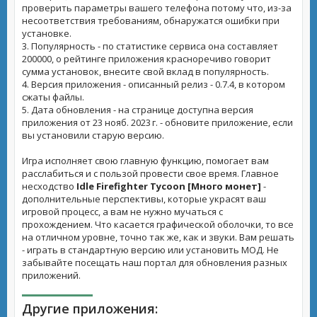
проверить параметры вашего телефона потому что, из-за
несоответствия требованиям, обнаружатся ошибки при
установке.
3. Популярность - по статистике сервиса она составляет
200000, о рейтинге приложения красноречиво говорит
сумма установок, внесите свой вклад в популярность.
4. Версия приложения - описанный релиз - 0.7.4, в котором
сжаты файлы.
5. Дата обновления - на странице доступна версия
приложения от 23 нояб. 2023 г. - обновите приложение, если
вы установили старую версию.
Игра исполняет свою главную функцию, помогает вам
расслабиться и с пользой провести свое время. Главное
несходство
Idle Firefighter Tycoon [Много монет]
-
дополнительные перспективы, которые украсят ваш
игровой процесс, а вам не нужно мучаться с
прохождением. Что касается графической оболочки, то все
на отличном уровне, точно так же, как и звуки. Вам решать
- играть в стандартную версию или установить МОД. Не
забывайте посещать наш портал для обновления разных
приложений.
Другие приложения: