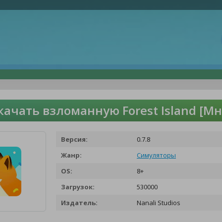
качать взломанную Forest Island [М
Версия:
0.7.8
Жанр:
Симуляторы
OS:
8+
Загрузок:
530000
Издатель:
Nanali Studios