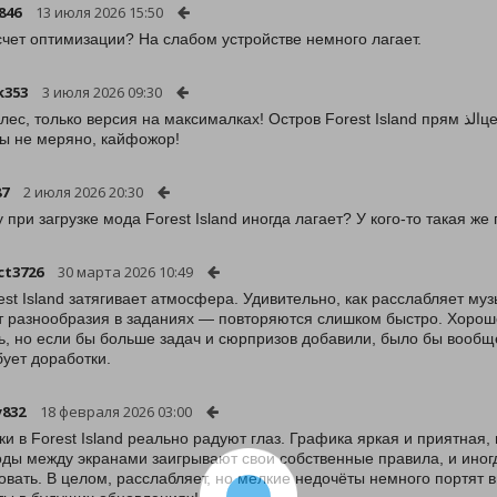
846
13 июля 2026 15:50
счет оптимизации? На слабом устройстве немного лагает.
k353
3 июля 2026 09:30
 только версия на максималках! Остров Forest Island прям الذцевально залетает, можно строить чего угодно и
ы не меряно, кайфожор!
87
2 июля 2026 20:30
 при загрузке мода Forest Island иногда лагает? У кого-то такая ж
ct3726
30 марта 2026 10:49
est Island затягивает атмосфера. Удивительно, как расслабляет му
т разнообразия в заданиях — повторяются слишком быстро. Хорошо,
ь, но если бы больше задач и сюрпризов добавили, было бы вообщ
бует доработки.
832
18 февраля 2026 03:00
ки в Forest Island реально радуют глаз. Графика яркая и приятная,
ды между экранами заигрывают свои собственные правила, и иногда
овать. В целом, расслабляет, но мелкие недочёты немного портят 