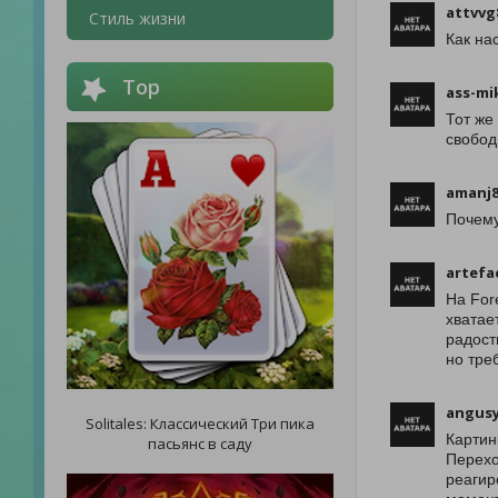
attvvg
Стиль жизни
Как на
Top
ass-mi
Тот же лес,
свобод
amanj
Почему
artefa
На For
хватае
радост
но тре
angusy
Solitales: Классический Три пика
Картин
пасьянс в саду
Перехо
реагир