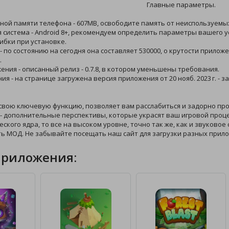
Главные параметры.
ной памяти телефона - 607MB, освободите память от неиспользуемых
 система - Android 8+, рекомендуем определить параметры вашего у
ибки при установке.
 - по состоянию на сегодня она составляет 530000, о крутости прило
.
жения - описанный релиз - 0.7.8, в котором уменьшены требования.
ния - на странице загружена версия приложения от 20 нояб. 2023 г. 
 свою ключевую функцию, позволяет вам расслабиться и задорно пр
- дополнительные перспективы, которые украсят ваш игровой процес
еского ядра, то все на высоком уровне, точно так же, как и звуков
ь МОД. Не забывайте посещать наш сайт для загрузки разных прил
приложения: