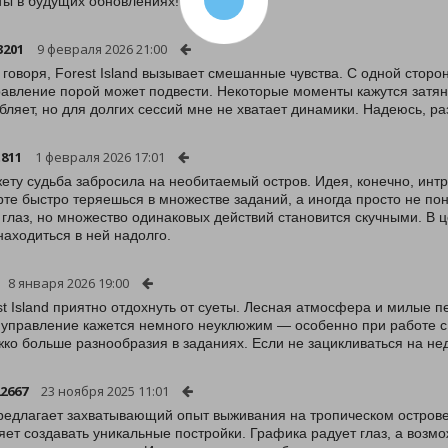
ы в будущих обновлениях!
3201
9 февраля 2026 21:00
 говоря, Forest Island вызывает смешанные чувства. С одной сторон
равление порой может подвести. Некоторые моменты кажутся затяну
бляет, но для долгих сессий мне не хватает динамики. Надеюсь, р
811
1 февраля 2026 17:01
ету судьба забросила на необитаемый остров. Идея, конечно, инт
рте быстро теряешься в множестве заданий, а иногда просто не по
 глаз, но множество одинаковых действий становится скучными. В це
находиться в ней надолго.
8 января 2026 19:00
st Island приятно отдохнуть от суеты. Лесная атмосфера и милые
 управление кажется немного неуклюжим — особенно при работе с 
ко больше разнообразия в заданиях. Если не зацикливаться на нед
2667
23 ноября 2025 11:01
редлагает захватывающий опыт выживания на тропическом острове
яет создавать уникальные постройки. Графика радует глаз, а воз