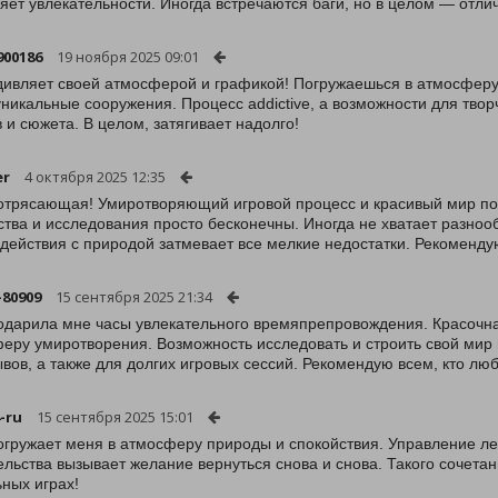
яет увлекательности. Иногда встречаются баги, но в целом — отли
900186
19 ноября 2025 09:01
дивляет своей атмосферой и графикой! Погружаешься в атмосферу 
уникальные сооружения. Процесс addictive, а возможности для твор
в и сюжета. В целом, затягивает надолго!
er
4 октября 2025 12:35
отрясающая! Умиротворяющий игровой процесс и красивый мир по
ства и исследования просто бесконечны. Иногда не хватает разно
действия с природой затмевает все мелкие недостатки. Рекомендую
-80909
15 сентября 2025 21:34
одарила мне часы увлекательного времяпрепровождения. Красочн
еру умиротворения. Возможность исследовать и строить свой мир н
вов, а также для долгих игровых сессий. Рекомендую всем, кто люб
-ru
15 сентября 2025 15:01
огружает меня в атмосферу природы и спокойствия. Управление лег
ельства вызывает желание вернуться снова и снова. Такого сочетан
ных играх!