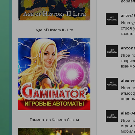
добавл
artes1
Игра у
строя 
Age of History II - Lite
квесто
anton
Игра п
творче
взаимо
alex-w
Игра п
атмосф
переры
alex-74
Гаминатор Казино Слоты
Игра п
строит
мобиль