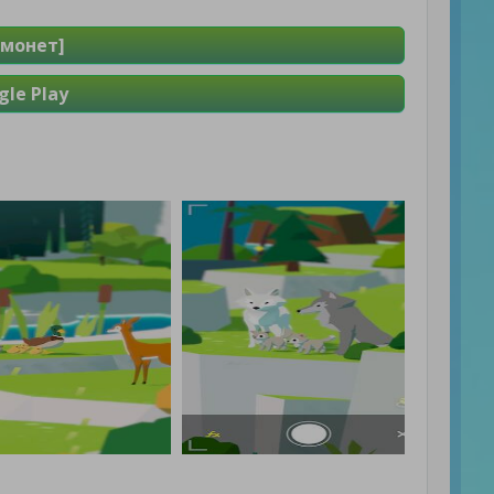
 монет]
le Play