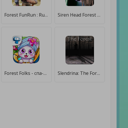
Forest FunRun : Runing Games [Много монет]
Siren Head Forest Neon ball [Мод меню]
Forest Folks - спа-салона [Бесплатные покупки]
Slendrina: The Forest [Мод меню]