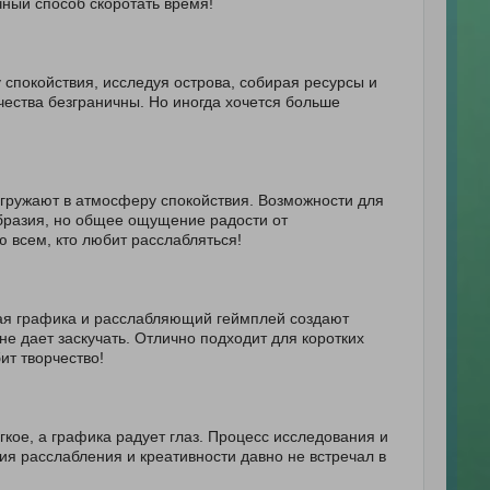
чный способ скоротать время!
спокойствия, исследуя острова, собирая ресурсы и
чества безграничны. Но иногда хочется больше
гружают в атмосферу спокойствия. Возможности для
образия, но общее ощущение радости от
 всем, кто любит расслабляться!
ая графика и расслабляющий геймплей создают
е дает заскучать. Отлично подходит для коротких
ит творчество!
кое, а графика радует глаз. Процесс исследования и
ия расслабления и креативности давно не встречал в