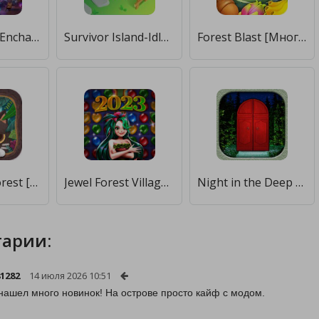
Math Mania Enchanted Forest [Много денег]
Survivor Island-Idle Game [Мод меню]
Forest Blast [Много денег]
Secret Cat Forest [Много денег]
Jewel Forest Village [Много монет]
Night in the Deep Forest [Бесплатные покупки]
арии:
1282
14 июля 2026 10:51
нашел много новинок! На острове просто кайф с модом.