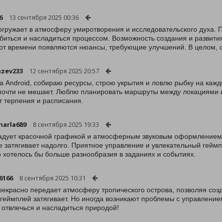
6
13 сентября 2025 00:36
огружает в атмосферу умиротворения и исследовательского духа. 
биться и насладиться процессом. Возможность создания и развити
от времени появляются нюансы, требующие улучшений. В целом, 
zev233
12 сентября 2025 20:57
а Android, собираю ресурсы, строю укрытия и ловлю рыбку на каж
почти не мешает. Люблю планировать маршруты между локациями и 
т терпения и расписания.
arla689
8 сентября 2025 19:33
адует красочной графикой и атмосферным звуковым оформлением.
е затягивает надолго. Приятное управление и увлекательный гейм
 хотелось бы больше разнообразия в заданиях и событиях.
6166
8 сентября 2025 10:31
рекрасно передает атмосферу тропического острова, позволяя соз
а геймплей затягивает. Но иногда возникают проблемы с управление
 отвлечься и насладиться природой!