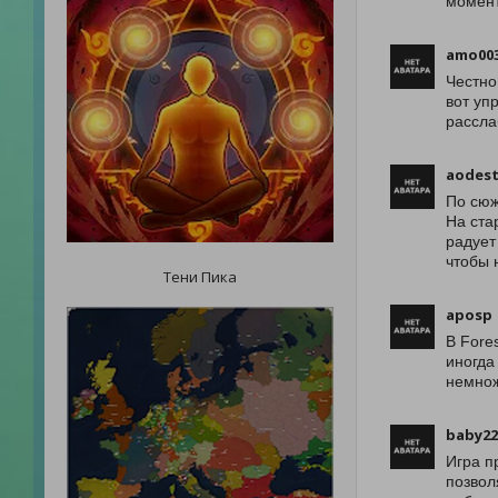
момент
amo00
Честно
вот уп
рассла
aodest
По сюж
На ста
радует
чтобы 
Тени Пика
aposp
В Fore
иногда
немнож
baby22
Игра п
позвол