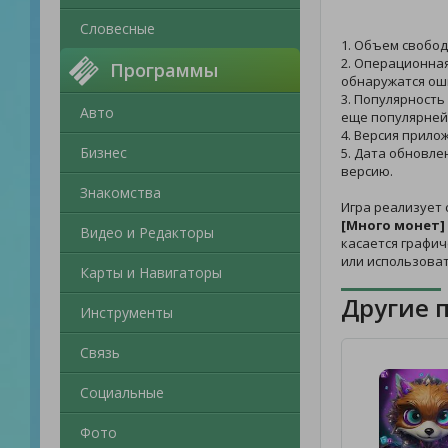
Словесные
1. Объем свобод
2. Операционная
Программы
обнаружатся ош
3. Популярность
Авто
еще популярней
4. Версия прило
Бизнес
5. Дата обновле
версию.
Знакомства
Игра реализует
[Много монет]
Видео и Редакторы
касается графич
или использоват
Карты и Навигаторы
Другие 
Инструменты
Связь
Социальные
Фото