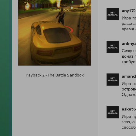
any170
Игра п
рассла
время 
anknya
Сижу н
донат 
требуе
Payback 2 - The Battle Sandbox
amanch
Игра р
остров
Однако
asket6
Игра п
глаз, 
способ