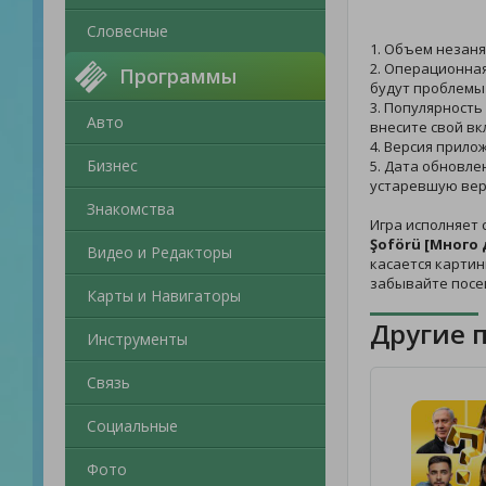
Словесные
1. Объем незаня
2. Операционная
Программы
будут проблемы 
3. Популярность
Авто
внесите свой вк
4. Версия прило
Бизнес
5. Дата обновле
устаревшую вер
Знакомства
Игра исполняет 
Şoförü [Много 
Видео и Редакторы
касается картин
забывайте посе
Карты и Навигаторы
Другие 
Инструменты
Связь
Социальные
Фото