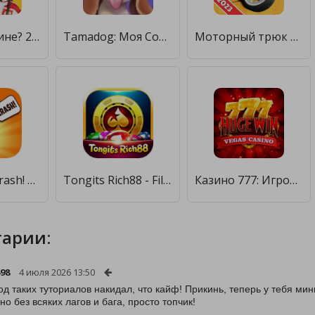
кто на картине? 2021 г. [Много денег]
Tamadog: Моя Собака AR Питомец [Много денег]
Моторный трюк Супер 2023 [Много денег]
Chicken or Crash! Win Bitcoin. [Много денег]
Tongits Rich88 - Filipino Game [Много денег]
Казино 777: Игровые автоматы [Много денег]
арии:
498
4 июля 2026 13:50
од таких туториалов накидал, что кайф! Прикинь, теперь у тебя мин
но без всяких лагов и бага, просто топчик!