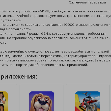
Системные параметры.
той памяти устройства - 441MB, освободите память от ненужных игр,
 система - Android 7+, рекомендуем посмотреть параметры вашего ус
с установкой.
 - по статистике сервиса она составляет 900000, о славе приложени
лад в популярность.
жения - описанный релиз - 0.6.4, в котором уменьшены требования.
ния - на странице опубликована версия приложения от 21 мая 2023 г.
сию.
свою важнейшую функцию, позволяет вам расслабиться и с пользой 
денег]
- дополнительные перспективы, которые украсят ваш игровой
ки, то все на высоком уровне, точно так же, как и мелодии. Вам реша
щать наш портал для обновления разных приложений.
приложения: