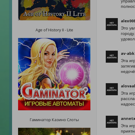
управл
полнос
alex00
Это ув
Age of History II - Lite
городу
удовол
av-abk
Эта иг
затяги
недочё
alovaal
Эта иг
рассла
надоес
annet
Гаминатор Казино Слоты
Эта иг
приятн