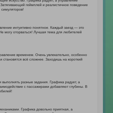
ящее искусство. Графика радует, а управление
. Затягивающий геймплей и реалистичное поведение
 симуляторов!
равление интуитивно понятное. Каждый заезд — это
Не могу оторваться! Лучшая тема для любителей
правление временем. Очень увлекательно, особенно
и становятся всё сложнее. Заходишь на короткий
и выполнять разные задания. Графика радует, а
аимодействие с пассажирами добавляют глубины. В
обилей!
еханиками. Графика довольно приятная, а