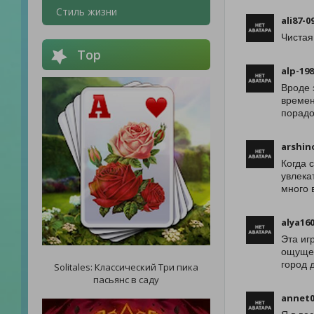
Стиль жизни
ali87-0
Чистая
Top
alp-19
Вроде 
времен
порадо
arshin
Когда 
увлека
много 
alya16
Эта иг
ощущен
город 
Solitales: Классический Три пика
пасьянс в саду
annet