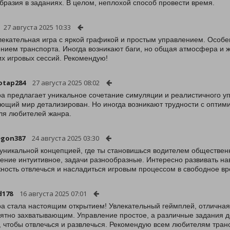
бразия в заданиях. В целом, неплохой способ провести время.
27 августа 2025 10:33
лекательная игра с яркой графикой и простым управлением. Особе
нием транспорта. Иногда возникают баги, но общая атмосфера и 
их игровых сессий. Рекомендую!
otap284
27 августа 2025 08:02
ра предлагает уникальное сочетание симуляции и реалистичного у
ющий мир детализирован. Но иногда возникают трудности с оптими
ля любителей жанра.
egon387
24 августа 2025 03:30
 уникальной концепцией, где ты становишься водителем общественн
ение интуитивное, задачи разнообразные. Интересно развивать н
ность отвлечься и насладиться игровым процессом в свободное вр
d178
16 августа 2025 07:01
ра стала настоящим открытием! Увлекательный геймплей, отлична
ятно захватывающим. Управление простое, а различные задания д
, чтобы отвлечься и развлечься. Рекомендую всем любителям тран