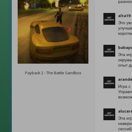
разноо
alta19
Это ув
улучше
коротк
babap
Эта иг
окружа
опыт д
Payback 2 - The Battle Sandbox
arand
Игра с
Управл
возмож
alucar
Эта иг
неверо
сессий