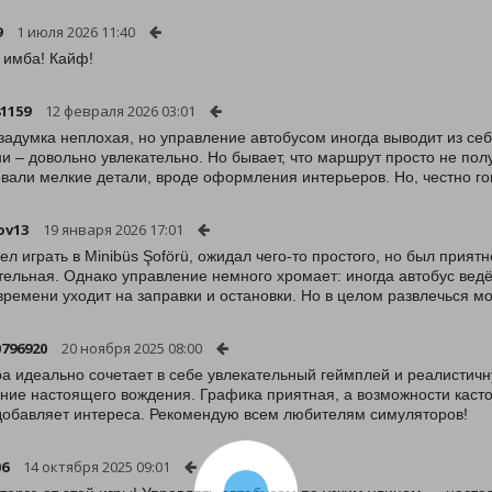
9
1 июля 2026 11:40
 имба! Кайф!
81159
12 февраля 2026 03:01
задумка неплохая, но управление автобусом иногда выводит из себ
и – довольно увлекательно. Но бывает, что маршрут просто не пол
вали мелкие детали, вроде оформления интерьеров. Но, честно гов
ov13
19 января 2026 17:01
сел играть в Minibüs Şoförü, ожидал чего-то простого, но был прия
тельная. Однако управление немного хромает: иногда автобус ведё
времени уходит на заправки и остановки. Но в целом развлечься мо
0796920
20 ноября 2025 08:00
ра идеально сочетает в себе увлекательный геймплей и реалистич
ие настоящего вождения. Графика приятная, а возможности касто
добавляет интереса. Рекомендую всем любителям симуляторов!
06
14 октября 2025 09:01