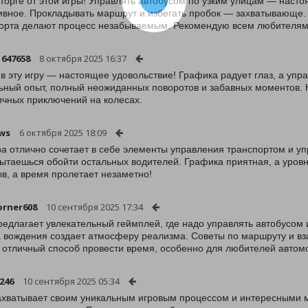
сторге от этой игры! Управлять автобусом по узким улицам — насто
ивное. Прокладывать маршрут и избегать пробок — захватывающе
орта делают процесс незабываемым. Рекомендую всем любителям
647658
8 октября 2025 16:37
 в эту игру — настоящее удовольствие! Графика радует глаз, а уп
ьный опыт, полный неожиданных поворотов и забавных моментов. 
чных приключений на колесах.
ws
6 октября 2025 18:09
ра отлично сочетает в себе элементы управления транспортом и у
пытаешься обойти остальных водителей. Графика приятная, а уровн
в, а время пролетает незаметно!
rner608
10 сентября 2025 17:34
редлагает увлекательный геймплей, где надо управлять автобусом 
 вождения создает атмосферу реализма. Советы по маршруту и вз
 отличный способ провести время, особенно для любителей автом
246
10 сентября 2025 05:34
ахватывает своим уникальным игровым процессом и интересными м