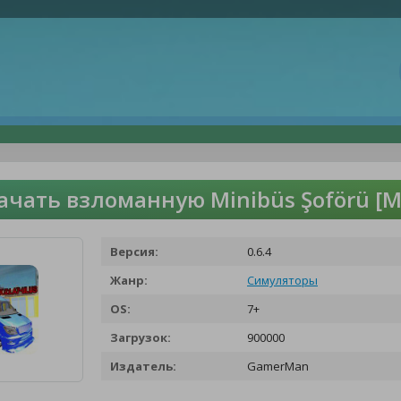
ачать взломанную Minibüs Şoförü [М
Версия:
0.6.4
Жанр:
Симуляторы
OS:
7+
Загрузок:
900000
Издатель:
GamerMan