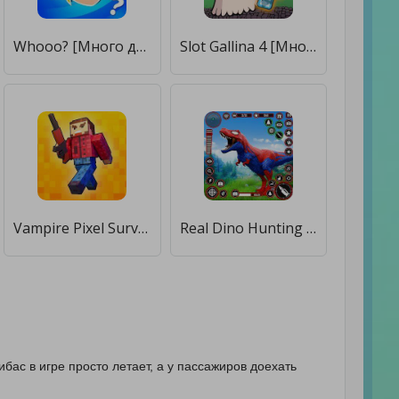
Whooo? [Много денег]
Slot Gallina 4 [Много денег]
Vampire Pixel Survives [Много денег]
Real Dino Hunting Gun Games [Много денег]
ибас в игре просто летает, а у пассажиров доехать