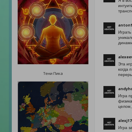
Я в во
интуит
трансп
anton1
Играть
уникал
динами
alexee
Эта иг
когда 
Тени Пика
переры
andyho
Игра п
физика
целом,
alexj17
Игра з