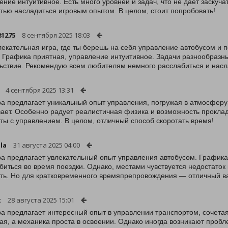
ение интуитивное. Есть много уровней и задач, что не дает заскуч
тью насладиться игровым опытом. В целом, стоит попробовать!
81275
8 сентября 2025 18:03
лекательная игра, где ты берешь на себя управление автобусом 
. Графика приятная, управление интуитивное. Задачи разнообраз
ьствие. Рекомендую всем любителям немного расслабиться и насл
4 сентября 2025 13:31
ра предлагает уникальный опыт управления, погружая в атмосферу 
вает. Особенно радует реалистичная физика и возможность прокла
ты с управлением. В целом, отличный способ скоротать время!
la
31 августа 2025 04:00
ра предлагает увлекательный опыт управления автобусом. Графика 
биться во время поездки. Однако, местами чувствуется недостаток
ть. Но для кратковременного времяпрепровождения — отличный ва
x
28 августа 2025 15:01
ра предлагает интересный опыт в управлении транспортом, сочета
ая, а механика проста в освоении. Однако иногда возникают проб