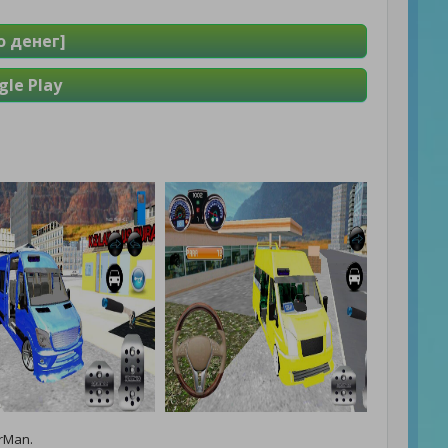
о денег]
le Play
rMan.