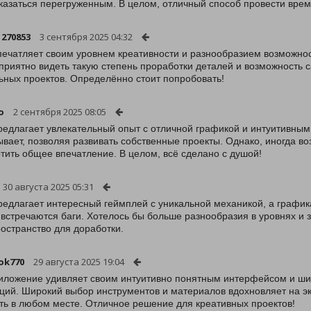
казаться перегруженным. В целом, отличный способ провести врем
1270853
3 сентября 2025 04:32
печатляет своим уровнем креативности и разнообразием возможност
приятно видеть такую степень проработки деталей и возможность с
ьных проектов. Определённо стоит попробовать!
o
2 сентября 2025 08:05
редлагает увлекательный опыт с отличной графикой и интуитивным
ывает, позволяя развивать собственные проекты. Однако, иногда во
тить общее впечатление. В целом, всё сделано с душой!
30 августа 2025 05:31
редлагает интересный геймплей с уникальной механикой, а графика
 встречаются баги. Хотелось бы больше разнообразия в уровнях и 
ространство для доработки.
ok770
29 августа 2025 19:04
иложение удивляет своим интуитивно понятным интерфейсом и ши
ций. Широкий выбор инструментов и материалов вдохновляет на э
ть в любом месте. Отличное решение для креативных проектов!