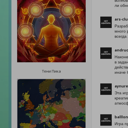
волнов
ли обн
ars-cl
Разраб
много 
всегда
andruc
Наконе
в зада
действ
Тени Пика
иначе 
aynure
Эта иг
креати
атмосф
balllo
Игра п