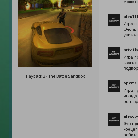
может 
alex11
Игра в
Очень 
уникал
artatk
Игра п
захват
подпор
Payback 2 - The Battle Sandbox
apc89
Игра п
иногда
есть п
alexco
Это пр
концеп
работа