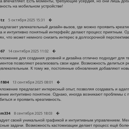
а впечатляет. Есть моменты, требующие усердия, но они лишь доб
вность на мобильном устройстве!
itz
5 октября 2025 15:31
редлагает увлекательный дизайн-вызов, где можно проявить креат
а и интуитивно понятный интерфейс делают процесс приятным. Од
ях, что может немного снизить интерес в долгосрочной перспективе
a67
14 сентября 2025 11:02
иложение для создания уровней и дизайна отлично подходит для 
ментов позволяют реализовать свои идеи. Возможность делиться 
увлекательным. К тому же, постоянные обновления добавляют нов
1804
13 сентября 2025 08:01
иложение предлагает интересный опыт, позволяя создавать и адапт
ение интуитивно понятное. Однако, иногда возникают проблемы с 
биться и проявить креативность.
um334
8 сентября 2025 18:03
адует своей уникальной графикой и интуитивным управлением. Ме
сные задачи. Возможность кастомизации делает процесс ещё бол