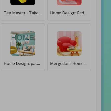
Tap Master - Take Blocks Away [Много денег]
Home Design: Redecor Puzzle [Много денег]
Home Design: раскраска и декор [Много денег]
Mergedom: Home Design [Много денег]