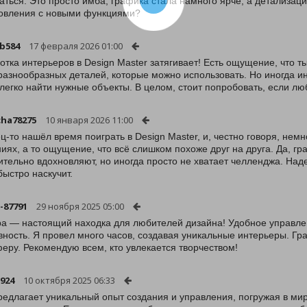
аться. Это просто имба, графика стала намного ярче, а детализаци
овления с новыми функциями?
ub584
17 февраля 2026 01:00
отка интерьеров в Design Master затягивает! Есть ощущение, что 
разнообразных деталей, которые можно использовать. Но иногда 
 легко найти нужные объекты. В целом, стоит попробовать, если лю
ha78275
10 января 2026 11:00
ц-то нашёл время поиграть в Design Master, и, честно говоря, не
ниях, а то ощущение, что всё слишком похоже друг на друга. Да, г
ительно вдохновляют, но иногда просто не хватает челленджа. Над
быстро наскучит.
-87791
29 ноября 2025 05:00
ра — настоящий находка для любителей дизайна! Удобное управл
вность. Я провел много часов, создавая уникальные интерьеры. Гр
еру. Рекомендую всем, кто увлекается творчеством!
n924
10 октября 2025 06:33
редлагает уникальный опыт создания и управления, погружая в мир