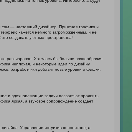
я поднялась на топчик уровень. Интересно, а будут
ты сам — настоящий дизайнер. Приятная графика и
интерфейс кажется немного загроможденным, и не
бите создавать уютные пространства!
много разочарован. Хотелось бы больше разнообразия
рафика неплохая, и некоторые идеи по дизайну
еюсь, разработчики добавят новые уровни и фишки,
ение и вдохновляющие задачи позволяют проявить
афика яркая, а звуковое сопровождение создает
 дизайна. Управление интуитивно понятное, а