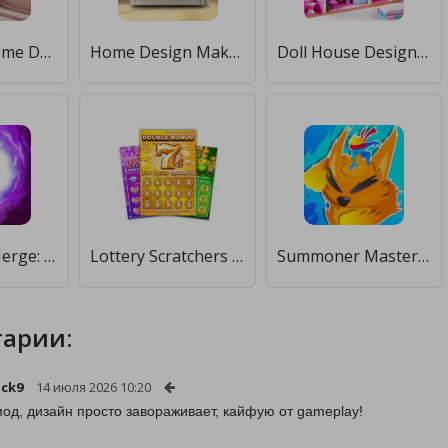
Redecor - Home Design Game [Много монет]
Home Design Makeover [Много денег]
Doll House Design Doll Games [Мод меню]
Halloween Merge: House Design [Много денег]
Lottery Scratchers Master [Много денег]
Summoner Master [Много денег]
арии:
ck9
14 июля 2026 10:20
од, дизайн просто завораживает, кайфую от gameplay!