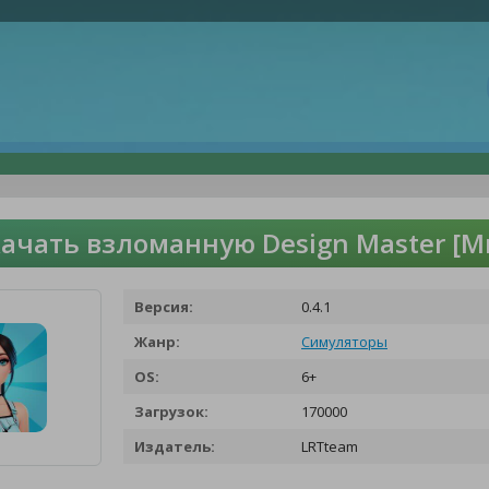
ачать взломанную Design Master [М
Версия:
0.4.1
Жанр:
Симуляторы
OS:
6+
Загрузок:
170000
Издатель:
LRTteam