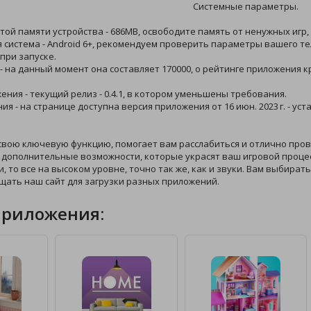
Системные параметры.
той памяти устройства - 686MB, освободите память от ненужных игр,
 система - Android 6+, рекомендуем проверить параметры вашего те
при запуске.
 - на данный момент она составляет 170000, о рейтинге приложения 
жения - текущий релиз - 0.4.1, в котором уменьшены требования.
ния - на странице доступна версия приложения от 16 июн. 2023 г. - 
 свою ключевую функцию, помогает вам расслабиться и отлично про
 дополнительные возможности, которые украсят ваш игровой процес
и, то все на высоком уровне, точно так же, как и звуки. Вам выбират
щать наш сайт для загрузки разных приложений.
приложения: