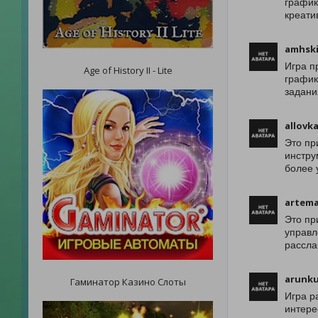
график
креати
amhsk
Игра п
Age of History II - Lite
график
задани
allovk
Это пр
инстру
более 
artema
Это пр
управл
рассла
arunk
Гаминатор Казино Слоты
Игра р
интере