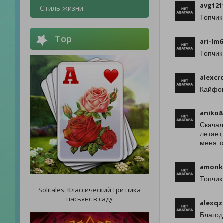
avg121
Стиль жизни
Топчик
Top
ari-lm6
Топчик
alexcr
Кайфов
aniko8
Скачал
летает
меня т
amonk
Топчик
Solitales: Классический Три пика
пасьянс в саду
alexqz
Благод