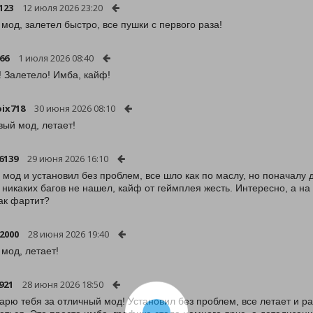
123
12 июля 2026 23:20
 мод, залетел быстро, все пушки с первого раза!
66
1 июля 2026 08:40
! Залетело! Имба, кайф!
oix718
30 июня 2026 08:10
ый мод, летает!
6139
29 июня 2026 16:10
 мод и установил без проблем, все шло как по маслу, но поначалу д
, никаких багов не нашел, кайф от геймплея жесть. Интересно, а на 
ак фартит?
2000
28 июня 2026 19:40
 мод, летает!
921
28 июня 2026 18:50
арю тебя за отличный мод! Установил без проблем, все летает и ра