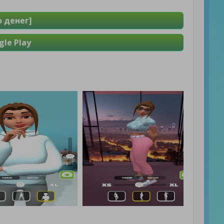
о денег]
le Play