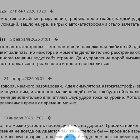
326
27 июня 2026 18:20
 моде жесточайшие разрушения, графика просто кайф, каждый уда
и локаций, зашло на ура, в игры с автокатастрофами стало залетат
iss
6 февраля 2026 01:01
тор автокатастрофы — это настоящая находка для любителей адр
ляет залипать, но некоторые моменты действительно расстраивают.
и иногда машины ведут себя странно. Да и управление порой вызыва
яет оторваться от реальности и просто повеселиться.
21 января 2026 06:01
 говоря, немного разочарован. Идея симулятора автокатастрофы з
м неуклюжим, и частенько машина ведёт себя, как будто ей задали
ения действительно впечатляют. Звук удара тоже на уровне. Хотел
развлечься время от времени можно.
19 января 2026 12:02
о, что можно устроить настоящий хаос на дорогах! Графика прикол
овения не всегда ощущаются так, как хотелось бы — вроде всё взрыв
ть массовую аварию, тогда уже весело! Надо еще поэкспериментир