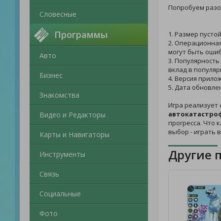
Попробуем разо
Словесные
Программы
1. Размер пусто
2. Операционная
могут быть ошиб
Авто
3. Популярность
вклад в популяр
Бизнес
4. Версия прило
5. Дата обновле
Знакомства
Игра реализует 
автокатастроф
Видео и Редакторы
прогресса. Что 
выбор - играть 
Карты и Навигаторы
Другие 
Инструменты
Связь
Социальные
Фото