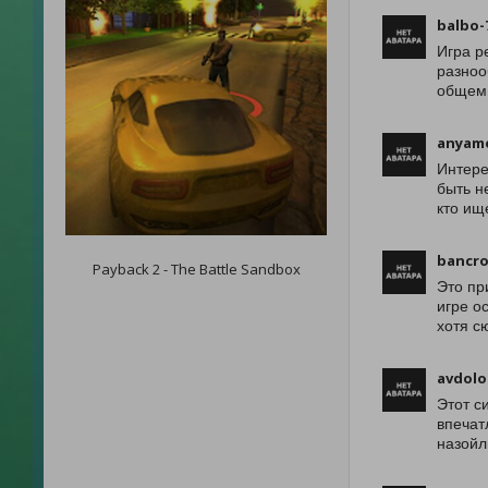
balbo-
Игра р
разноо
общем,
anyam
Интере
быть н
кто ищ
bancro
Payback 2 - The Battle Sandbox
Это пр
игре о
хотя с
avdolo
Этот с
впечат
назойл