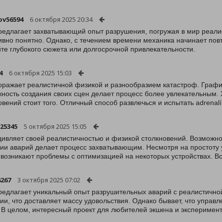
ov56594
6 октября 2025 20:34
редлагает захватывающий опыт разрушения, погружая в мир реали
ивно понятно. Однако, с течением времени механика начинает повт
те глубокого сюжета или долгосрочной привлекательности.
4
6 октября 2025 15:03
оражает реалистичной физикой и разнообразием катастроф. График
ность создания своих сцен делает процесс более увлекательным. 
овений стоит того. Отличный способ развлечься и испытать adrenalí
l25345
5 октября 2025 15:05
дивляет своей реалистичностью и физикой столкновений. Возможно
ии аварий делает процесс захватывающим. Несмотря на простоту 
 возникают проблемы с оптимизацией на некоторых устройствах. 
8267
3 октября 2025 07:02
редлагает уникальный опыт разрушительных аварий с реалистично
ии, что доставляет массу удовольствия. Однако бывает, что управл
 В целом, интересный проект для любителей экшена и эксперимент