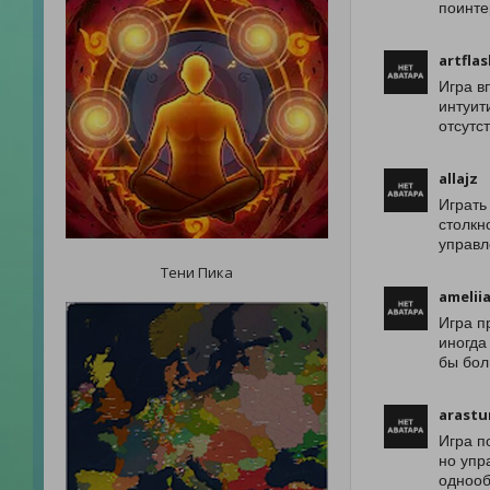
поинте
artfla
Игра в
интуит
отсутс
allajz
Играть
столкн
управл
Тени Пика
amelii
Игра п
иногда
бы бол
arastu
Игра п
но упр
однооб