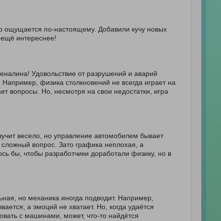
р ощущается по-настоящему. Добавили кучу новых
ь ещё интереснее!
еналина! Удовольствие от разрушений и аварий
 Например, физика столкновений не всегда играет на
ет вопросы. Но, несмотря на свои недостатки, игра
вучит весело, но управление автомобилем бывает
 сложный вопрос. Зато графика неплохая, а
ось бы, чтобы разработчики доработали физику, но в
ьная, но механика иногда подводит. Например,
ается, а эмоций не хватает. Но, когда удаётся
овать с машинами, может, что-то найдётся