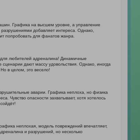
ашин. Графика на высшем уровне, а управление
а разрушениями добавляет интереса. Однако,
оит попробовать для фанатов жанра.
а для любителей адреналина! Динамичные
е сценарии дают массу удовольствия. Однако, иногда
Но в целом, это весело!
азрушительные аварии. Графика неплоха, но физика
еса. Чувство опасности захватывает, хотя хотелось
сойдёт!
Графика неплохая, модель повреждений впечатляет,
адреналина и разрушений, но несколько