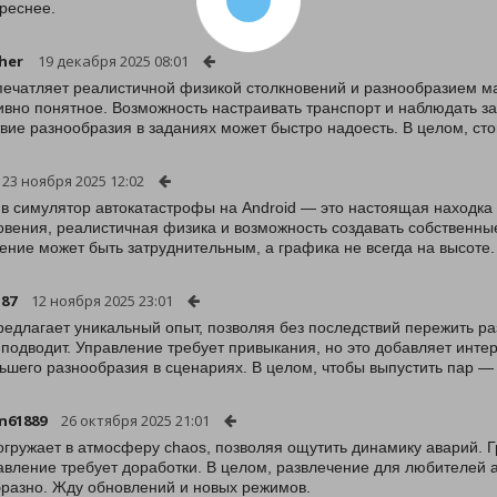
реснее.
sher
19 декабря 2025 08:01
печатляет реалистичной физикой столкновений и разнообразием м
ивно понятное. Возможность настраивать транспорт и наблюдать з
твие разнообразия в заданиях может быстро надоесть. В целом, ст
23 ноября 2025 12:02
 в симулятор автокатастрофы на Android — это настоящая находк
овения, реалистичная физика и возможность создавать собственны
ение может быть затруднительным, а графика не всегда на высоте. 
a87
12 ноября 2025 23:01
редлагает уникальный опыт, позволяя без последствий пережить р
 подводит. Управление требует привыкания, но это добавляет интер
ьшего разнообразия в сценариях. В целом, чтобы выпустить пар — 
n61889
26 октября 2025 21:01
огружает в атмосферу chaos, позволяя ощутить динамику аварий. 
авление требует доработки. В целом, развлечение для любителей 
разно. Жду обновлений и новых режимов.