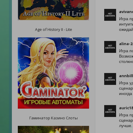
avivan
Игра п
интуит
Age of History II - Lite
ожидай
alina-2
Игра п
Возмож
столкн
annbil
Игра у
сценар
иногда
auric1
Игра п
Гаминатор Казино Слоты
сценар
лучше.