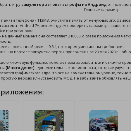
брать игру
симулятор автокатастрофы на Андроид
от толковог
Главные параметры.
й памяти телефона - 113MB, очистите память от ненужных игр, файлов
 система - Android 7+, рекомендуем проверить параметры вашего те
ки при установке.
 - на данный момент она составляет 210000, о славе приложения чет
ность.
жения - описанный релиз - 0.6.4, в котором уменьшены требования.
ния - на портале загружена версия приложения от 23 мая 2023 г. - об
свою ключевую функцию, помогает вам расслабиться и отлично про
ы [Много денег]
- дополнительные возможности, которые улучшат 
касается графического ядра, то все на замечательном уровне, точно 
в простую версию или установить МОД. Не забывайте обновлять наш
приложения: