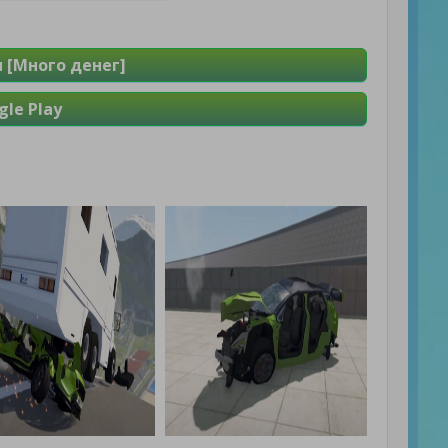
 [Много денег]
le Play