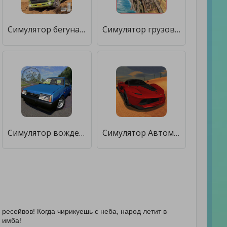
Симулятор бегуна по грязи 3D [Много денег]
Симулятор грузовиков [Много денег]
Симулятор вождения ВАЗ 2108 SE [Много денег]
Симулятор Автомобиля 3 [Много денег]
я ресейвов! Когда чирикуешь с неба, народ летит в
— имба!