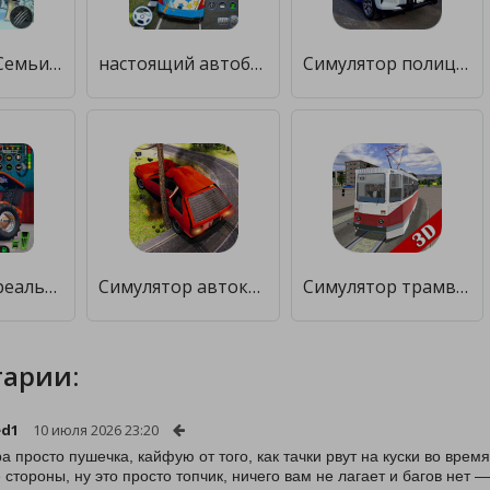
Симулятор Семьи Белого Тигра [Много денег]
настоящий автобус симулятор иг [Много денег]
Симулятор полицейских игр: PGS [Много денег]
Симулятор реальных тракторных [Много денег]
Симулятор автокатастрофы Offroad: Beam Drive [Premium]
Симулятор трамвая 3D - 2018 [Много денег]
арии:
ed1
10 июля 2026 23:20
ра просто пушечка, кайфую от того, как тачки рвут на куски во врем
 стороны, ну это просто топчик, ничего вам не лагает и багов нет 