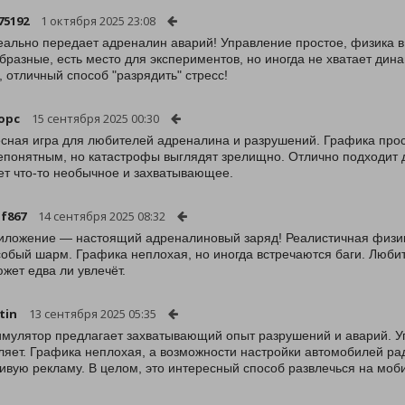
75192
1 октября 2025 23:08
еально передает адреналин аварий! Управление простое, физика в
бразные, есть место для экспериментов, но иногда не хватает дин
 отличный способ "разрядить" стресс!
opc
15 сентября 2025 00:30
сная игра для любителей адреналина и разрушений. Графика прос
епонятным, но катастрофы выглядят зрелищно. Отлично подходит д
ет что-то необычное и захватывающее.
f867
14 сентября 2025 08:32
иложение — настоящий адреналиновый заряд! Реалистичная физик
собый шарм. Графика неплохая, но иногда встречаются баги. Люби
южет едва ли увлечёт.
tin
13 сентября 2025 05:35
имулятор предлагает захватывающий опыт разрушений и аварий. У
ляет. Графика неплохая, а возможности настройки автомобилей рад
ивую рекламу. В целом, это интересный способ развлечься на моб