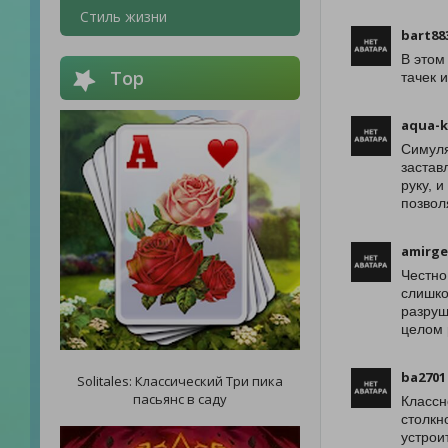
Стиль жизни
bart88
В этом
Top
тачек 
aqua-k
Симуля
застав
руку, 
позвол
amirge
Честно
слишко
разруш
целом 
ba2701
Solitales: Классический Три пика
пасьянс в саду
Классн
столкн
устрои