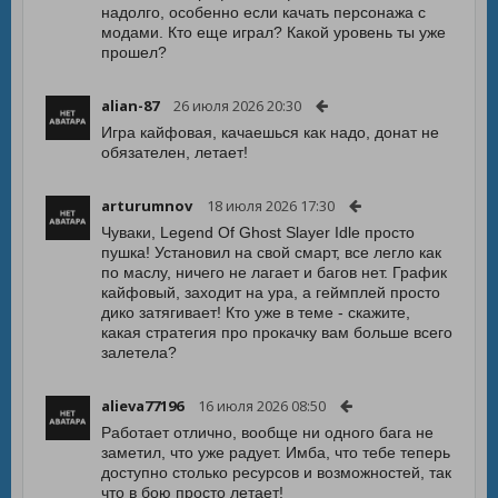
надолго, особенно если качать персонажа с
модами. Кто еще играл? Какой уровень ты уже
прошел?
alian-87
26 июля 2026 20:30
Игра кайфовая, качаешься как надо, донат не
обязателен, летает!
arturumnov
18 июля 2026 17:30
Чуваки, Legend Of Ghost Slayer Idle просто
пушка! Установил на свой смарт, все легло как
по маслу, ничего не лагает и багов нет. График
кайфовый, заходит на ура, а геймплей просто
дико затягивает! Кто уже в теме - скажите,
какая стратегия про прокачку вам больше всего
залетела?
alieva77196
16 июля 2026 08:50
Работает отлично, вообще ни одного бага не
заметил, что уже радует. Имба, что тебе теперь
доступно столько ресурсов и возможностей, так
что в бою просто летает!