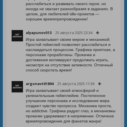
расслабиться и развивать своего героя, но
иногда не хватает разнообразия в заданиях. В
целом, для любителей idle-проектов —
хорошее времяпрепровождение!
alyapunov513
25 августа 2025 23:34
Игра захватывает своим миром и механикой.
Простой геймплей позволяет расслабиться и
наслаждаться процессом. Графика приятная, а
персонажи проработаны. Прокачка и
достижения мотивируют продолжать играть,
несмотря на отсутствие активности. Отличный
способ скоротать время!
argonavt01894
25 августа 2025 11:36
Игра захватывает своей атмосферой и
увлекательным геймплейем. Постепенное
улучшение персонажа и исследование мира
создают чувство прогресса. Механика проста,
но addictive. Графика радует глаз, а механизмы
прокачки удерживают в напряжении. Отличное
времяпровождение для фанатов жанра!