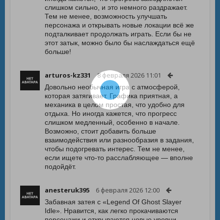
слишком сильно, и это немного раздражает.
Тем не менее, возможность улучшать
персонажа и открывать новые локации всё же
подталкивает продолжать играть. Если бы не
этот затык, можно было бы наслаждаться ещё
больше!
arturos-kz331
8 февраля 2026 11:01
Довольно необычная игра с атмосферой,
которая затягивает. Графика приятная, а
механика в целом простая, что удобно для
отдыха. Но иногда кажется, что прогресс
слишком медленный, особенно в начале.
Возможно, стоит добавить больше
взаимодействия или разнообразия в задания,
чтобы подогревать интерес. Тем не менее,
если ищете что-то расслабляющее — вполне
подойдёт.
anesteruk395
6 февраля 2026 12:00
Забавная затея с «Legend Of Ghost Slayer
Idle». Нравится, как легко прокачиваются
персонажи и открываются новые уровни.