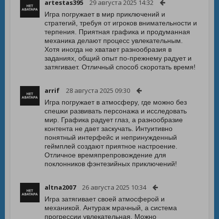
artestas395
29 августа 2025 14:32
Игра погружает в мир приключений и
стратегий, требуя от игроков внимательности и
терпения. Приятная графика и продуманная
механика делают процесс увлекательным.
Хотя иногда не хватает разнообразия в
заданиях, общий опыт по-прежнему радует и
затягивает. Отличный способ скоротать время!
arrif
28 августа 2025 09:30
Игра погружает в атмосферу, где можно без
спешки развивать персонажа и исследовать
мир. Графика радует глаз, а разнообразие
контента не дает заскучать. Интуитивно
понятный интерфейс и непринужденный
геймплей создают приятное настроение.
Отличное времяпрепровождение для
поклонников фэнтезийных приключений!
altna2007
26 августа 2025 10:34
Игра затягивает своей атмосферой и
механикой. Антураж мрачный, а система
прогрессии увлекательная. Можно