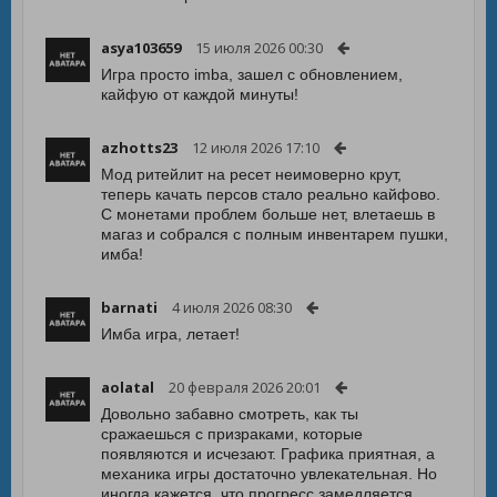
asya103659
15 июля 2026 00:30
Игра просто imba, зашел с обновлением,
кайфую от каждой минуты!
azhotts23
12 июля 2026 17:10
Мод ритейлит на ресет неимоверно крут,
теперь качать персов стало реально кайфово.
С монетами проблем больше нет, влетаешь в
магаз и собрался с полным инвентарем пушки,
имба!
barnati
4 июля 2026 08:30
Имба игра, летает!
aolatal
20 февраля 2026 20:01
Довольно забавно смотреть, как ты
сражаешься с призраками, которые
появляются и исчезают. Графика приятная, а
механика игры достаточно увлекательная. Но
иногда кажется, что прогресс замедляется