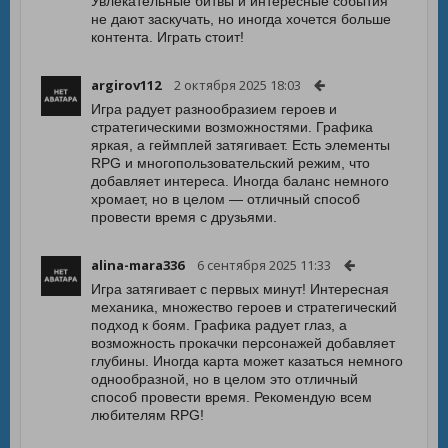
Увлекательные битвы и интересные события
не дают заскучать, но иногда хочется больше
контента. Играть стоит!
argirov112
2 октября 2025 18:03
Игра радует разнообразием героев и
стратегическими возможностями. Графика
яркая, а геймплей затягивает. Есть элементы
RPG и многопользовательский режим, что
добавляет интереса. Иногда баланс немного
хромает, но в целом — отличный способ
провести время с друзьями.
alina-mara336
6 сентября 2025 11:33
Игра затягивает с первых минут! Интересная
механика, множество героев и стратегический
подход к боям. Графика радует глаз, а
возможность прокачки персонажей добавляет
глубины. Иногда карта может казаться немного
однообразной, но в целом это отличный
способ провести время. Рекомендую всем
любителям RPG!