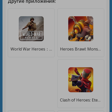
Другие приложения:
World War Heroes：Военный шутер [Много денег]
Heroes Brawl: Monster Clash - Defense Zombies [Много денег]
Clash of Heroes: Eternals War [Много денег]