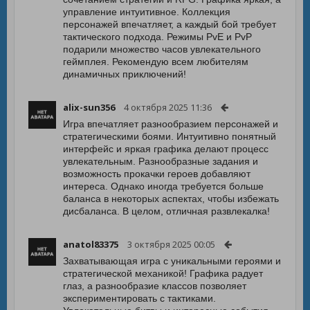
управление интуитивное. Коллекция
персонажей впечатляет, а каждый бой требует
тактического подхода. Режимы PvE и PvP
подарили множество часов увлекательного
геймплея. Рекомендую всем любителям
динамичных приключений!
alix-sun356
4 октября 2025 11:36
Игра впечатляет разнообразием персонажей и
стратегическими боями. Интуитивно понятный
интерфейс и яркая графика делают процесс
увлекательным. Разнообразные задания и
возможность прокачки героев добавляют
интереса. Однако иногда требуется больше
баланса в некоторых аспектах, чтобы избежать
дисбаланса. В целом, отличная развлекалка!
anatol83375
3 октября 2025 00:05
Захватывающая игра с уникальными героями и
стратегической механикой! Графика радует
глаз, а разнообразие классов позволяет
экспериментировать с тактиками.