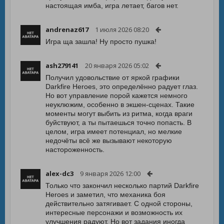
настоящая имба, игра летает, багов нет.
andrenaz617
1 июля 2026 08:20
Игра ща зашла! Ну просто пушка!
ash279141
20 января 2026 05:02
Получил удовольствие от яркой графики
Darkfire Heroes, это определённо радует глаз.
Но вот управление порой кажется немного
неуклюжим, особенно в экшен-сценах. Такие
моменты могут выбить из ритма, когда враги
буйствуют, а ты пытаешься точно попасть. В
целом, игра имеет потенциал, но мелкие
недочёты всё же вызывают некоторую
настороженность.
alex-dc3
9 января 2026 12:00
Только что закончил несколько партий Darkfire
Heroes и заметил, что механика боя
действительно затягивает. С одной стороны,
интересные персонажи и возможность их
улучшения радуют. Но вот задания иногда