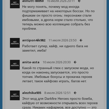
alinutt-86950
16 июля 2026 20:11
Не могу понять, почему мод иногда
подтормаживает на некоторых боссах. Но по
фишкам он просто огонь: персонажи стали
имбовыми, а дропа норм стало столько, что
теперь можно всю коллекцию собрать без
проблем.
antipon4ik982
11 июля 2026 23:50
Работает супер, кайф, ни одного бага не
заметил, имба!
anita-asta
10 июля 2026 20:30
Какой-то странный глюк с запуском мода, но
когда он наконец запускается, это просто
топчик. Имбовые бонусы и прокачка героев
летает, такое кайфово играть, багов нет.
alezhika935
8 июля 2026 12:51
Этот мод для Darkfire Heroes просто бомба,
кайфую от возможности открывать всех героев
сразу. Никаких нафармов, все доступно — это