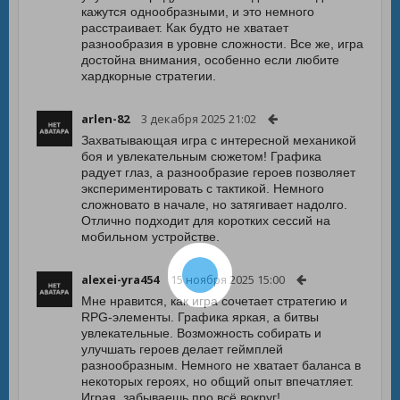
кажутся однообразными, и это немного
расстраивает. Как будто не хватает
разнообразия в уровне сложности. Все же, игра
достойна внимания, особенно если любите
хардкорные стратегии.
arlen-82
3 декабря 2025 21:02
Захватывающая игра с интересной механикой
боя и увлекательным сюжетом! Графика
радует глаз, а разнообразие героев позволяет
экспериментировать с тактикой. Немного
сложновато в начале, но затягивает надолго.
Отлично подходит для коротких сессий на
мобильном устройстве.
alexei-yra454
15 ноября 2025 15:00
Мне нравится, как игра сочетает стратегию и
RPG-элементы. Графика яркая, а битвы
увлекательные. Возможность собирать и
улучшать героев делает геймплей
разнообразным. Немного не хватает баланса в
некоторых героях, но общий опыт впечатляет.
Играя, забываешь про всё вокруг!