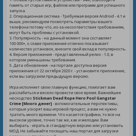
память от старых игр, файлов или программ для успешного
запуска.
2. Операционная система - Требуемая версия Android - 4.1 и
выше, рекомендуем посмотреть параметры вашего
телефона потому что, из-за несоответствия требованиям,
могут быть проблемы с установкой.
3. Популярность - на данный момент она составляет
100 000+, о славе приложения отлично показывает
количество установок, внесите свой вклад в популярность.
4. Версия приложения - представленный релиз - 1.0, в
котором уменьшены требования.
5. Дата обновления - на портале доступна версия
приложения от 22 октября 2020 г. - установите приложение,
если вы загрузили предыдущую версию.
Игра исполняет свою главную функцию, помогает вам
расслабиться и весело провести свое время. Важнейшее
несходство
Stickman Dead Rope Hero Pool Gangstar
Crime [Много денег]
- вспомогательные перспективы,
которые ускорят ваш игровой процесс, а вам не нужно
тратить много времени. Что касается графики, то все на
высоком уровне, точно так же, как и мелодии. Вам
выбирать - играть в стандартную версию или установить
МОД. Не забывайте посещать наш портал для загрузки