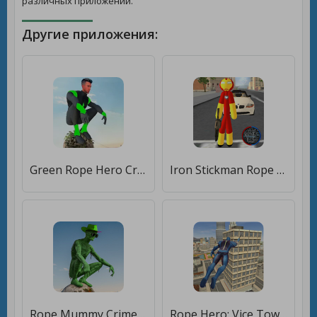
различных приложений.
Другие приложения:
Green Rope Hero Crime City Games [Unlocked]
Iron Stickman Rope Hero Gangstar Crime [Без рекламы]
Rope Mummy Crime Simulator: Vegas Hero [Много денег]
Rope Hero: Vice Town [Мод меню]