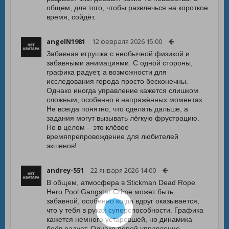
общем, для того, чтобы развлечься на короткое
время, сойдёт.
angelN1981
12 февраля 2026 15:00
Забавная игрушка с необычной физикой и
забавными анимациями. С одной стороны,
графика радует, а возможности для
исследования города просто бесконечны.
Однако иногда управление кажется слишком
сложным, особенно в напряжённых моментах.
Не всегда понятно, что сделать дальше, а
задания могут вызывать лёгкую фрустрацию.
Но в целом – это клёвое
времяпрепровождение для любителей
экшенов!
andrey-551
22 января 2026 14:00
В общем, атмосфера в Stickman Dead Rope
Hero Pool Gangstar Crime может быть
забавной, особенно когда вдруг оказывается,
что у тебя в руках суперспособности. Графика
кажется немного устаревшей, но динамика
боёв радует. Однако порой управление