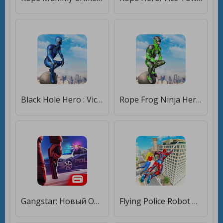
Black Hole Hero : Vice Vegas Rope Mafia [Мод меню]
Rope Frog Ninja Hero - Strange Gangster Vegas [Много денег]
Gangstar: Новый Орлеан [Мод меню]
Flying Police Robot Rope Hero: Gangster Crime City [Мод меню]