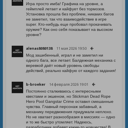
Игра просто имба! Графика на уровне, а
геймплей летает и кайфует без тормозов.
Установка прошла без проблем, никаких багов
не заметил, так что взаимодействие в игре
super. Кто-нибудь еще пробовал прокачивать
оружие? Как оно себя показывает на высоком
уровне?
alenas8080138
11 мая 2026 19:50
Мод зашибенный, играл и не заметил ни
одного бага, все летает. Балдежная механика с
веревкой даёт новый уровень свободы
действий, реально кайфую от каждого задания!
b-broeker
14 февраля 2026 19:01
Постоянно сталкиваюсь с интересными
квестами и экшеном, но Stickman Dead Rope
Hero Pool Gangstar Crime оставил смешанные
чувства. Главный персонаж забавный, а
механику передвижения придумали неплохо.
Но не хватает разнообразия в миссиях — одно
и то же быстро утомляет. Надеюсь,
разработчики добавят какие-то новшества! В