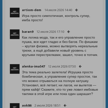
artiom-dem
14 июля 2026 14:40
Игра просто симпотичная, контроль супер,
имба просто!
baran9
12 июля 2026 17:10
Как логика мода, так и его управление просто
пушка, все идет гладко и без багов. По фишкам
– крутая физика, можно вытворять нереальные
трюки, а ещё добавили новый уровень с
крутыми перестрелками, зашел, точно в топчик.
alenka-ima547
12 июля 2026 07:50
Эта тема реально залетела! Игрушка просто
бомбическая, а управление супер простое, так
что можно отрываться на полную катушку.
Установил, всё летает, ни лагов, ни вылетов —
прям кайф! Скажите, кто-то уже ловил имбовые
тактики в этой игре или пока один шарашит?
aok86
2 июля 2026 18:51