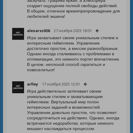
заскучать. Графика яркая, а атмосфера
создает ощущение полной свободы действий.
В общем, отличное времяпрепровождение для
любителей экшена!
alexarss928
27 ноября 2025 18:01
Игра захватывает своим уникальным стилем и
интересным геймплеем. Управление
достаточно простое, а миссии разнообразные.
Однако иногда сталкиваюсь с проблемами в
оптимизации, это немного портит впечатление.
В целом, неплохой способ скратиться и
повеселиться!
arlley
17 ноября 2025 12:01
Игра действительно затягивает своим
уникальным стилем и захватывающим
геймплеем. Виртуальный мир полон
интересных заданий и возможностей.
Управление довольно простое, что позволяет
сосредоточиться на действиях. Однако, иногда
встречаются недоработки, которые немного
мешают наслаждаться процессом.