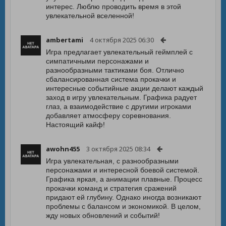
интерес. Люблю проводить время в этой
увлекательной вселенной!
ambertami
4 октября 2025 06:30
Игра предлагает увлекательный геймплей с
симпатичными персонажами и
разнообразными тактиками боя. Отлично
сбалансированная система прокачки и
интересные событийные акции делают каждый
заход в игру увлекательным. Графика радует
глаз, а взаимодействие с другими игроками
добавляет атмосферу соревнования.
Настоящий кайф!
awohn455
3 октября 2025 08:34
Игра увлекательная, с разнообразными
персонажами и интересной боевой системой.
Графика яркая, а анимации плавные. Процесс
прокачки команд и стратегия сражений
придают ей глубину. Однако иногда возникают
проблемы с балансом и экономикой. В целом,
жду новых обновлений и событий!