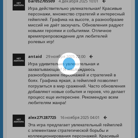
bar052705509
4 декабря 2025 10:01
Игра действительно увлекательная! Красивые
персонажи, множество стратегий и интересный
геймплей. Графика на высоте, а разнообразие
миссий не даёт заскучать. Обновления радуют
новыми героями и событиями. Отличное
времяпрепровождение для любителей
ролевых игр!
antaid
29 ноября 2025 22:00
Игра удивительно увлекательная и
захватывающая! Я наслаждаюсь
разнообразием персонажей и стратегией в
боях. Графика яркая, а геймплей позволяет
погрузиться в мир сражений. Часто обновления
добавляют новые события и героев, что делает
процесс еще интереснее. Рекомендую всем
любителям жанра!
alex271287725
16 ноября 2025 04:01
Эта игра предлагает увлекательный геймплей
с элементами стратегической борьбы и
коллекционирования персонажей. Красивый