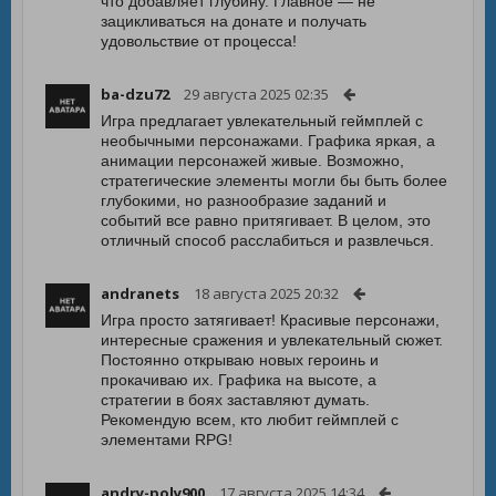
что добавляет глубину. Главное — не
зацикливаться на донате и получать
удовольствие от процесса!
ba-dzu72
29 августа 2025 02:35
Игра предлагает увлекательный геймплей с
необычными персонажами. Графика яркая, а
анимации персонажей живые. Возможно,
стратегические элементы могли бы быть более
глубокими, но разнообразие заданий и
событий все равно притягивает. В целом, это
отличный способ расслабиться и развлечься.
andranets
18 августа 2025 20:32
Игра просто затягивает! Красивые персонажи,
интересные сражения и увлекательный сюжет.
Постоянно открываю новых героинь и
прокачиваю их. Графика на высоте, а
стратегии в боях заставляют думать.
Рекомендую всем, кто любит геймплей с
элементами RPG!
andry-poly900
17 августа 2025 14:34