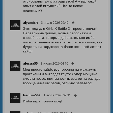
отрисованы, аж глаз радуется! А у вас какой
опыт с этой игрушкой? Что-то новое
подогнали?
alyamich
3 июля 2026 09:40
Этот мод для Girls X Battle 2 - просто топчик!
Нереальные фишки, новые персонажи и
способности, которые действительно имба,
позволят налететь на врагов с новой силой, как
будто ты на хардкоре, а багов нет – всё летает,
кайф!
alesua55
3 июля 2026 04:10
Мод просто кайф, все героини на максимум
прокачаны и выглядят круто! Супер мощные
скиллы позволяют выносить врагов на раз-два,
вообще никаких багов, отлично залетело!
badum589
1 июля 2026 09:31
Имба игра, топчик мод!