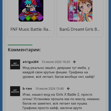
FNF Music Battle: Rap Full Mod [Бесплатные покупки]
BanG Dream! Girls Band Party! [Бесплатные покупки]
Комментарии:
atriga204
13 июля 2026 16:20
Мод реально зашёл, девушки тут имба, у
каждой свои крутые фишки. Графика на
уровне, всё летает, багов вообще нет, кайф!
b-ten
10 июля 2026 13:40
Итак, нашел мод на Girls X Battle 2, просто
огонь! Установка прошла как по маслу, никаких
багов не заметил, всё летает как пушка.
Графика просто кайф, мелочи круто