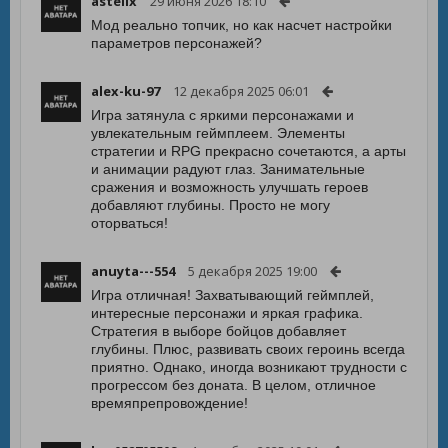
astellx
29 июня 2026 18:10
Мод реально топчик, но как насчет настройки
параметров персонажей?
alex-ku-97
12 декабря 2025 06:01
Игра затянула с яркими персонажами и
увлекательным геймплеем. Элементы
стратегии и RPG прекрасно сочетаются, а арты
и анимации радуют глаз. Занимательные
сражения и возможность улучшать героев
добавляют глубины. Просто не могу
оторваться!
anuyta---554
5 декабря 2025 19:00
Игра отличная! Захватывающий геймплей,
интересные персонажи и яркая графика.
Стратегия в выборе бойцов добавляет
глубины. Плюс, развивать своих героинь всегда
приятно. Однако, иногда возникают трудности с
прогрессом без доната. В целом, отличное
времяпрепровождение!