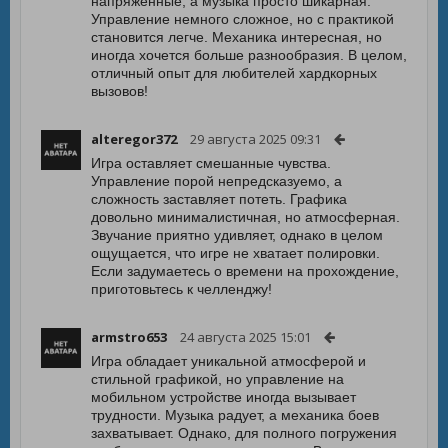
напряжённые, а музыка просто шикарная.
Управление немного сложное, но с практикой
становится легче. Механика интересная, но
иногда хочется больше разнообразия. В целом,
отличный опыт для любителей хардкорных
вызовов!
alteregor372
29 августа 2025 09:31
Игра оставляет смешанные чувства.
Управление порой непредсказуемо, а
сложность заставляет потеть. Графика
довольно минималистичная, но атмосферная.
Звучание приятно удивляет, однако в целом
ощущается, что игре не хватает полировки.
Если задумаетесь о времени на прохождение,
приготовьтесь к челленджу!
armstro653
24 августа 2025 15:01
Игра обладает уникальной атмосферой и
стильной графикой, но управление на
мобильном устройстве иногда вызывает
трудности. Музыка радует, а механика боев
захватывает. Однако, для полного погружения