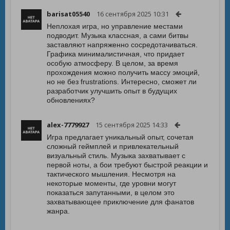
barisat05540
16 сентября 2025 10:31
Неплохая игра, но управление местами
подводит. Музыка классная, а сами битвы
заставляют напряженно сосредотачиваться.
Графика минималистичная, что придает
особую атмосферу. В целом, за время
прохождения можно получить массу эмоций,
но не без frustrations. Интересно, сможет ли
разработчик улучшить опыт в будущих
обновлениях?
alex-7779927
15 сентября 2025 14:33
Игра предлагает уникальный опыт, сочетая
сложный геймплей и привлекательный
визуальный стиль. Музыка захватывает с
первой ноты, а бои требуют быстрой реакции и
тактического мышления. Несмотря на
некоторые моменты, где уровни могут
показаться запутанными, в целом это
захватывающее приключение для фанатов
жанра.