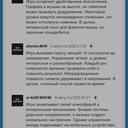
Игра оставляет двойственное впечатление.
Графика и музыка на высоте, но геймплей
может вызывать раздражение. Некоторые
уровни кажутся неоправданно сложными, что
может оттолкнуть новичков. В целом,
интересный опыт для фанатов жанра, но
терпение понадобится.
alenka4679
9 августа 2025 21:30
Игра вызывает массу эмоций: от ностальгии до
напряжения. Управление чёткое, а уровни
интересные и разнообразные. Каждый раз
появляется желание проверить себя и
повысить результат. Непредсказуемые
повороты сюжета удерживают в напряжении. В
целом, отличный способ провести время!
ar4i281994180
8 августа 2025 01:31
Игра захватывает своей атмосферой и
интересными механиками. Боевая система
довольно напряженная, а музыка создает
уникальное настроение. Однако управление
иногда подкачивает на мобильных устройствах,