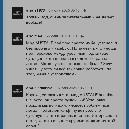
anais1973
6 июля 2026 06:10
Топчик мод, очень залипательный и не лагает
вообще!
and2164
6 июля 2026 04:10
Мод AUSTALE bad time просто имба, установил
без проблем и кайфую. Но заметил, что иногда
при переходе между уровнями подлагивает
чуть-чуть, хотя правила в целом все равно
летает. Может, у кого-то такое же было? Хочу
узнать, у всех ли всё так ровно работает или
это у меня с устройством?
amur-1988992
5 июля 2026 18:21
Короче, устаканил этот мод AUSTALE bad time,
и знаете, он просто пушечный! Установка
прошла как по маслу, никаких проблем, все
летает. Геймплей кайф, ну вот реально
чувствуешь, что играешь в топчик! Интересно, а
есть у кого-то опыта с другими модами из этой
серии?