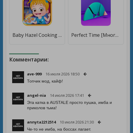
Baby Hazel Cooking Time [Бесплатные покупки]
Perfect Time [Много денег]
Комментарии:
ave-999
16 июля 2026 18:50
Топчик мод, кайф!
angel-nia
14 июля 2026 17:41
Эта катка в AUSTALE просто пушка, имба и
приколов тьма!
annyta2212514
10 июля 2026 21:30
Че-то не имба, на боссах лагает.