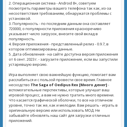
2. Операционная система - Android 8+, советуем
посмотреть параметры вашего телефона так как, из-за
несоответствия требованиям, обнаружатся проблемы с
установкой.
3. Популярность - по последним данным она составляет
720000, о популярности приложения красноречиво
указывает число загрузок, внесите свой вклад в
популярность.
4. Версия приложения - представленный релиз - 0.9.7, в
котором оптимизированы данные.
5. Дата обновления - на сайте доступна версия приложения
от 6 сент. 2023 г. - загрузите приложение, если вы запустили
устаревшую версию.
Игра выполняет свою важнейшую функцию, помогает вам
расслабиться и с пользой провести свое время. Главное
несходство
The Saga of Oedipus Rex [Много денег]
-
вспомогательные перспективы, которые улучшат ваш
игровой процесс, а вам не нужно тратить много времени.
Что касается графической оболочки, то все на отличном
уровне, точно так же, как и мелодии. Вам решать - играть в
оригинальную версию или использовать МОД. Не
забывайте обновлять наш сайт для загрузки отличных
приложений.