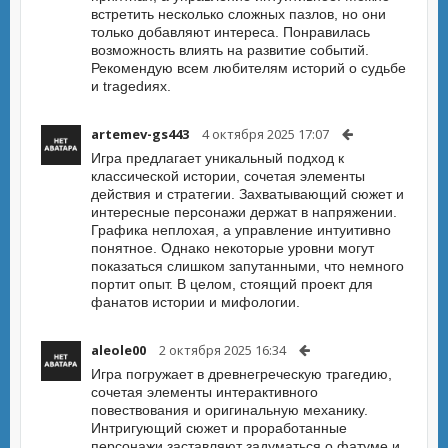
встретить несколько сложных пазлов, но они
только добавляют интереса. Понравилась
возможность влиять на развитие событий.
Рекомендую всем любителям историй о судьбе
и tragedиях.
artemev-gs443
4 октября 2025 17:07
Игра предлагает уникальный подход к
классической истории, сочетая элементы
действия и стратегии. Захватывающий сюжет и
интересные персонажи держат в напряжении.
Графика неплохая, а управление интуитивно
понятное. Однако некоторые уровни могут
показаться слишком запутанными, что немного
портит опыт. В целом, стоящий проект для
фанатов истории и мифологии.
aleole00
2 октября 2025 16:34
Игра погружает в древнегреческую трагедию,
сочетая элементы интерактивного
повествования и оригинальную механику.
Интригующий сюжет и проработанные
персонажи заставляют задуматься о фатуме и