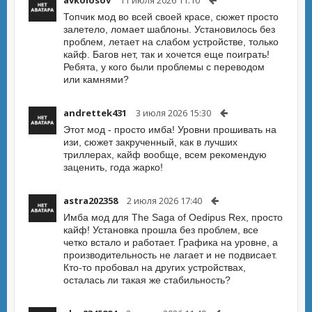
avkolosov
11 июля 2026 11:10
Топчик мод во всей своей красе, сюжет просто
залетело, ломает шаблоны. Установилось без
проблем, летает на слабом устройстве, только
кайф. Багов нет, так и хочется еще поиграть!
Ребята, у кого были проблемы с переводом
или камнями?
andrettek431
3 июля 2026 15:30
Этот мод - просто имба! Уровни прошивать на
изи, сюжет закрученный, как в лучших
триллерах, кайф вообще, всем рекомендую
заценить, года жарко!
astra202358
2 июля 2026 17:40
Имба мод для The Saga of Oedipus Rex, просто
кайф! Установка прошла без проблем, все
четко встало и работает. Графика на уровне, а
производительность не лагает и не подвисает.
Кто-то пробовал на других устройствах,
осталась ли такая же стабильность?