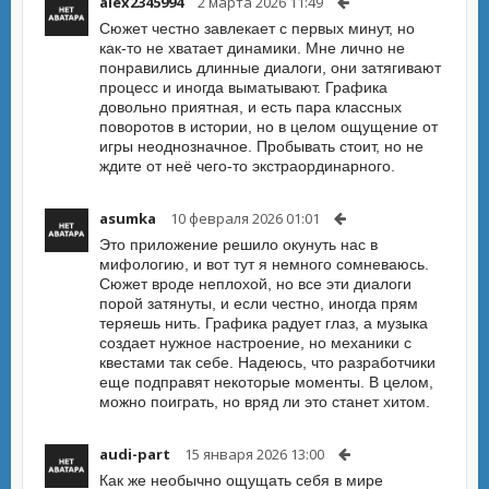
alex2345994
2 марта 2026 11:49
Сюжет честно завлекает с первых минут, но
как-то не хватает динамики. Мне лично не
понравились длинные диалоги, они затягивают
процесс и иногда выматывают. Графика
довольно приятная, и есть пара классных
поворотов в истории, но в целом ощущение от
игры неоднозначное. Пробывать стоит, но не
ждите от неё чего-то экстраординарного.
asumka
10 февраля 2026 01:01
Это приложение решило окунуть нас в
мифологию, и вот тут я немного сомневаюсь.
Сюжет вроде неплохой, но все эти диалоги
порой затянуты, и если честно, иногда прям
теряешь нить. Графика радует глаз, а музыка
создает нужное настроение, но механики с
квестами так себе. Надеюсь, что разработчики
еще подправят некоторые моменты. В целом,
можно поиграть, но вряд ли это станет хитом.
audi-part
15 января 2026 13:00
Как же необычно ощущать себя в мире