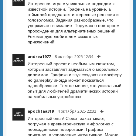
Интересная игра с уникальным подходом к
известной истории. Графика на уровне, а
геймплей предлагает интересные решения и
головоломки. Задания разнообразные, что
удерживает внимание. Подумаю о повторном
прохождении для альтернативных решений.
Рекомендую любителям сюжетных
приключений!
andrea1977
8 октября 2025 12:34
Интересный проект с необычным сюжетом,
который заставляет задуматься о моральных
дилеммах. Графика и звук создают атмосферу,
но gameplay иногда может показаться
однообразным. Тем не менее, это уникальный
опыт для любителей драматических историй
на мобильных устройствах.
apochtaa319
4 октября 2025 22:32
Интересный опыт! Сюжет захватывает,
погружая в древнегреческую мифологию с
неожиданными поворотами. Графика
приятная, а управление интуитивное. Можно