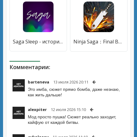
Saga Sleep - истории, медитации и звуки для сна [Без рекламы]
Ninja Saga：Final Battle [Много денег]
Комментарии:
barteneva
13 июля 2026 20:11
Это имба, сюжет прямо бомба, даже незнаю,
как жить дальше!
alexpiter
12 июля 2026 15:10
Мод просто пушка! Сюжет реально заходит,
кайфую от каждой битвы.