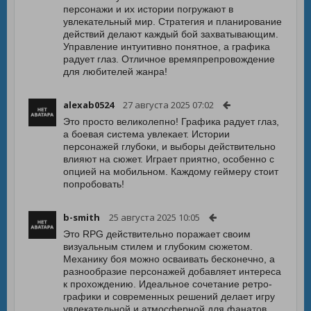
персонажи и их истории погружают в
увлекательный мир. Стратегия и планирование
действий делают каждый бой захватывающим.
Управление интуитивно понятное, а графика
радует глаз. Отличное времяпрепровождение
для любителей жанра!
alexab0524
27 августа 2025 07:02
Это просто великолепно! Графика радует глаз,
а боевая система увлекает. Истории
персонажей глубоки, и выборы действительно
влияют на сюжет. Играет приятно, особенно с
опцией на мобильном. Каждому геймеру стоит
попробовать!
b-smith
25 августа 2025 10:05
Это RPG действительно поражает своим
визуальным стилем и глубоким сюжетом.
Механику боя можно осваивать бесконечно, а
разнообразие персонажей добавляет интереса
к прохождению. Идеальное сочетание ретро-
графики и современных решений делает игру
увлекательной и атмосферной для фанатов