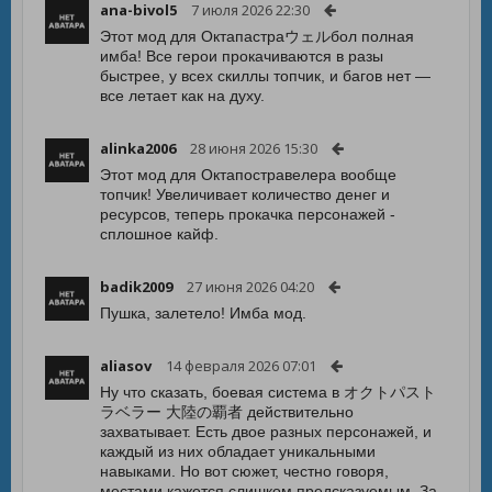
ana-bivol5
7 июля 2026 22:30
Этот мод для Октапастраウェルбол полная
имба! Все герои прокачиваются в разы
быстрее, у всех скиллы топчик, и багов нет —
все летает как на духу.
alinka2006
28 июня 2026 15:30
Этот мод для Октапостравелера вообще
топчик! Увеличивает количество денег и
ресурсов, теперь прокачка персонажей -
сплошное кайф.
badik2009
27 июня 2026 04:20
Пушка, залетело! Имба мод.
aliasov
14 февраля 2026 07:01
Ну что сказать, боевая система в オクトパスト
ラベラー 大陸の覇者 действительно
захватывает. Есть двое разных персонажей, и
каждый из них обладает уникальными
навыками. Но вот сюжет, честно говоря,
местами кажется слишком предсказуемым. За