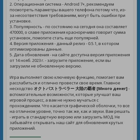
2. Операционная система - Android 7+, рекомендуем
посмотреть параметры вашего телефона потому что, из-
за несоответствия требованиям, могут быть ошибки при
установке.
3. Популярность - по состоянию на сегодня она составляет
470000, о славе приложения красноречиво говорит сумма
установок, помогите стать еще популярней.
4. Версия приложения - данный релиз - 0.5.1, в котором
оптимизированы данные.
5. Дата обновления - на сайте доступна версия приложения
от 14 нояб. 2023 г. - загрузите приложение, если вы
загрузили не обновленную версию.
Игра выполняет свою ключевую функцию, помогает вам
расслабиться и отлично провести свое время. Главное
несходство
オクトパストラベラー 大陸の覇者 [Много денег]
-
вспомогательные возможности, которые улучшат ваш
игровой процесс, а вам не нужно мучаться с
прохождением. Что касается графической оболочки, то все
на отличном уровне, точно так же, как и звуки. Вам решать
- играть в стандартную версию или загрузить МОД. Не
забывайте открывать наш сайт для обновления крутых
приложений.