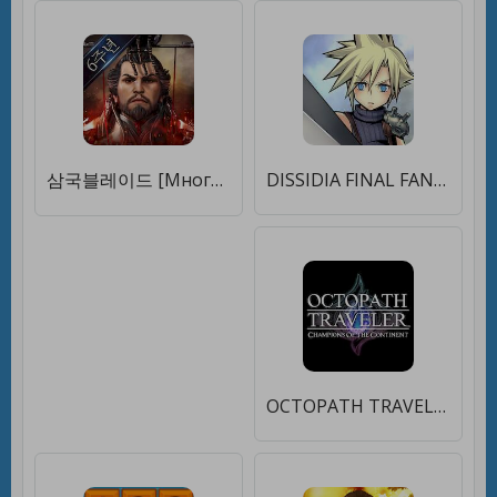
삼국블레이드 [Много денег]
DISSIDIA FINAL FANTASY OO [Бесплатные покупки]
OCTOPATH TRAVELER: CotC [Много монет]