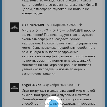
недовольство — ждал своего хода слишком
долго, особенно во время напряжённых битв. В
целом, атмосфера глубокая, но баланс не
всегда радует.
alex-han76391
9 января 2026 06:00
Мир в オクトパストラベラー 大陸の覇者 просто
великолепен! Графика радует глаз, а музыка
очень атмосферная, создаёт нужное
настроение. Но стоит отметить, что управление
может быть несколько неудобным, особенно в
бою. Иногда вызывает раздражение
непонятный интерфейс, из-за которого можно
потерять время на поиски нужных функций.
Несмотря на это, игра всё равно затягивает,
увлечённо исследуешь новые локации и
выполняешь задания.
angel-30779
4 декабря 2025 14:00
Игра погружает в захватывающий мир с яркой
пиксельной графикой и глубоким сюжетом.
Разнообразные персонажи и их уникальные
способности позволяют создавать интересные