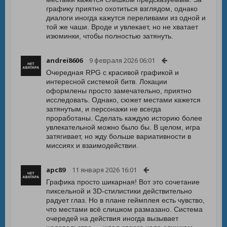
графику приятно охотиться взглядом, однако
диалоги иногда кажутся переливами из одной и
той же чаши. Вроде и увлекает, но не хватает
изюминки, чтобы полностью затянуть.
andrei8606
9 февраля 2026 06:01
Очередная RPG с красивой графикой и
интересной системой битв. Локации
оформлены просто замечательно, приятно
исследовать. Однако, сюжет местами кажется
затянутым, и персонажи не всегда
проработаны. Сделать каждую историю более
увлекательной можно было бы. В целом, игра
затягивает, но жду больше вариативности в
миссиях и взаимодействии.
apc89
11 января 2026 16:01
Графика просто шикарная! Вот это сочетание
пиксельной и 3D-стилистики действительно
радует глаз. Но в плане геймплея есть чувство,
что местами всё слишком размазано. Система
очередей на действия иногда вызывает