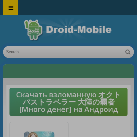
Скачать взломанную オクト
パストラベラー 大陸の覇者
[Много денег] на Андроид