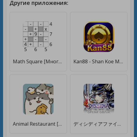
Другие приложения:
Math Square [Много монет]
Kan88 - Shan Koe Mee & Slots [Много денег]
Animal Restaurant [Много денег]
ディシディアファイナルファンタジー オペラオムニア [Мод меню]