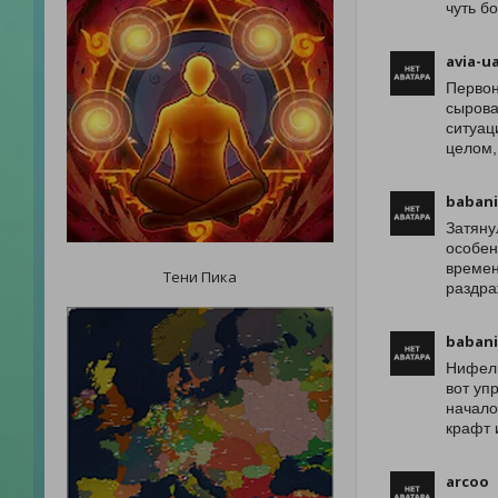
чуть б
avia-u
Первон
сырова
ситуац
целом,
babani
Затяну
особен
времен
Тени Пика
раздра
babani
Нифель
вот уп
начало
крафт 
arcoo