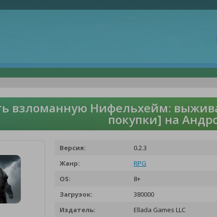
ть взломанную Нифельхейм: выжива
покупки] на Андр
Версия:
0.2.3
Жанр:
RPG
OS:
8+
Загрузок:
380000
Издатель:
Ellada Games LLC