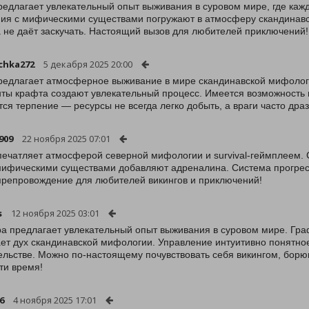
редлагает увлекательный опыт выживания в суровом мире, где кажд
ия с мифическими существами погружают в атмосферу скандинавс
 не даёт заскучать. Настоящий вызов для любителей приключений!
chka272
5 декабря 2025 20:00
редлагает атмосферное выживание в мире скандинавской мифолог
ты крафта создают увлекательный процесс. Имеется возможность 
тся терпение — ресурсы не всегда легко добыть, а враги часто дра
909
22 ноября 2025 07:01
печатляет атмосферой северной мифологии и survival-геймплеем. 
мифическими существами добавляют адреналина. Система прогресси
репровождение для любителей викингов и приключений!
s
12 ноября 2025 03:01
ра предлагает увлекательный опыт выживания в суровом мире. Гра
ет дух скандинавской мифологии. Управление интуитивно понятное
ельстве. Можно по-настоящему почувствовать себя викингом, бор
ти время!
6
4 ноября 2025 17:01