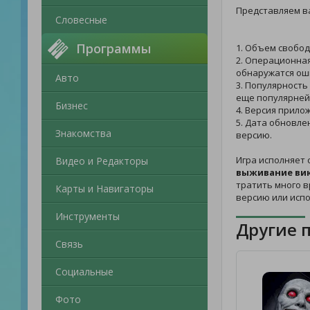
Представляем в
Словесные
Программы
1. Объем свобод
2. Операционная
обнаружатся ош
Авто
3. Популярность
еще популярней
Бизнес
4. Версия прило
5. Дата обновле
Знакомства
версию.
Игра исполняет 
Видео и Редакторы
выживание вик
тратить много в
Карты и Навигаторы
версию или исп
Инструменты
Другие 
Связь
Социальные
Фото