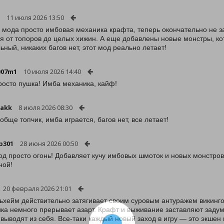
11 июля 2026 13:50
о мода просто имбовая механика крафта, теперь окончательно не за
я от топоров до целых хижин. А еще добавлены новые монстры, ко
ьный, никаких багов нет, этот мод реально летает!
007m1
10 июля 2026 14:40
росто пушка! Имба механика, кайф!
nakk
8 июля 2026 08:30
обще топчик, имба играется, багов нет, все летает!
p301
28 июня 2026 00:50
од просто огонь! Добавляет кучу имбовых шмоток и новых монстро
ной!
20 февраля 2026 21:01
хейм действительно затягивает своим суровым антуражем викингов.
ка немного прерывает азарт. Крафт и выживание заставляют задум
 выводят из себя. Все-таки каждый новый заход в игру — это экшен