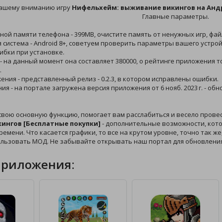
ашему вниманию игру
Нифельхейм: выживание викингов на Ан
Главные параметры.
ной памяти телефона - 399MB, очистите память от ненужных игр, фай
 система - Android 8+, советуем проверить параметры вашего устрой
ибки при установке.
 - на данный момент она составляет 380000, о рейтинге приложения 
.
жения - представленный релиз - 0.2.3, в котором исправлены ошибки.
ния - на портале загружена версия приложения от 6 нояб. 2023 г. - 
свою основную функцию, помогает вам расслабиться и весело прове
ингов [Бесплатные покупки]
- дополнительные возможности, кото
ремени. Что касается графики, то все на крутом уровне, точно так же
ользовать МОД. Не забывайте открывать наш портал для обновлени
приложения: