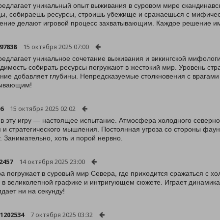
редлагает уникальный опыт выживания в суровом мире скандинав
ы, собираешь ресурсы, строишь убежище и сражаешься с мифичес
ение делают игровой процесс захватывающим. Каждое решение им
-97838
15 октября 2025 07:00
редлагает уникальное сочетание выживания и викингской мифолог
димость собирать ресурсы погружают в жестокий мир. Уровень стра
ние добавляет глубины. Непредсказуемые столкновения с врагам
тывающим!
56
15 октября 2025 02:02
 в эту игру — настоящее испытание. Атмосфера холодного северног
 и стратегического мышления. Постоянная угроза со стороны фаун
у. Занимательно, хоть и порой нервно.
2457
14 октября 2025 23:00
ра погружает в суровый мир Севера, где приходится сражаться с хо
о в великолепной графике и интригующем сюжете. Играет динамика,
идает ни на секунду!
1202534
7 октября 2025 03:32