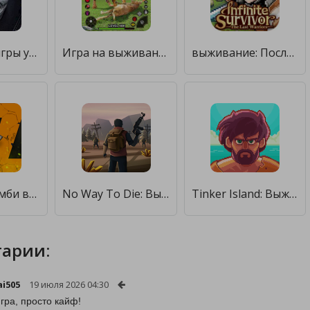
Страшные игры ужасов выживание [Бесплатные покупки]
Игра на выживание семьи тигров [Бесплатные покупки]
выживание: Последний воин [Бесплатные покупки]
Zero City: зомби выживание [Бесплатные покупки]
No Way To Die: Выживание любой ценой [Бесплатные покупки]
Tinker Island: Выживание и приключения на острове [Бесплатные покупки]
арии:
ai505
19 июля 2026 04:30
гра, просто кайф!