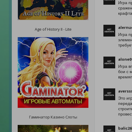
Игра п
сражен
крафта
alernu
Age of History II - Lite
Игра п
элемен
требуе
alone0
Игра в
бои с 
времяп
averss
Это иг
переда
строит
провес
Гаминатор Казино Слоты
balic26