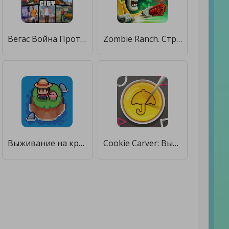
Вегас Война Против Мафии - Машины И Выживание 2021 [Бесплатные покупки]
Zombie Ranch. Стрелялки на выживание [Бесплатные покупки]
Выживание на крошечном острове [Бесплатные покупки]
Cookie Carver: Выживание [Бесплатные покупки]