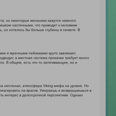
а, но некоторые механики кажутся немного
ишком хаотичными, что приводит к неловким
ь, но хотелось бы больше глубины в сюжете. В
ами и мрачными пейзажами круто завлекает,
одводит, а местная система прокачки требует много
ях. В общем, есть что-то затягивающее, но и
ка неплохая, атмосфера Viking-мифа на уровне. Но
 реагировать на врагов. Умираешь и возвращаешься в
ать интерес в долгосрочной перспективе. Однако