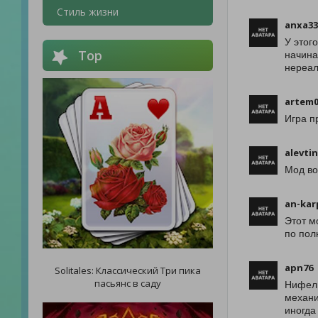
Стиль жизни
anxa33
У этог
Top
начина
нереал
artem
Игра п
alevti
Мод во
an-kar
Этот м
по пол
apn76
Solitales: Классический Три пика
пасьянс в саду
Нифель
механи
иногда