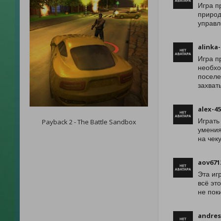
Игра п
природ
управл
alinka
Игра п
необхо
поселе
захва
alex-4
Играть
Payback 2 - The Battle Sandbox
умения
на чек
aov671
Эта иг
всё эт
не пок
andres