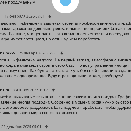
олее продуманным.
a
17 февраля 2026 07:01
ачально Нифельхейм завлекал своей атмосферой викингов и крафт
тыми. Сражения довольно увлекательные, но порой они бывают сл
иям. Главное, что цепляет — это возможность строить и исследоват
 игра имеет потенциал, но есть над чем поработать.
nrim229
25 января 2026 02:00
лся в Нифельхейм надолго. На первый взгляд, атмосфера с викинг
но когда начинаешь строить свою базу. Но вот управление иногда п
и на изучение. Как будто не хватает чуть большей ясности в задани
жающее одновременно. Буду играть дальше, может, разберусь!
nrim
9 января 2026 19:02
хейм: выживание викингов — это не совсем то, что ожидал. Графи
равление иногда подводит. Особенно в момент, когда нужно быстро
, а это здорово раздражает. Есть над чем поработать, чтобы удерж
и исследование мира все же затягивают.
23 декабря 2025 05:01