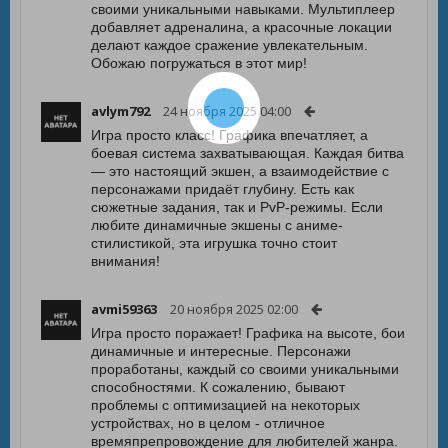
своими уникальными навыками. Мультиплеер
добавляет адреналина, а красочные локации
делают каждое сражение увлекательным.
Обожаю погружаться в этот мир!
avlym792
24 ноября 2025 04:00
Игра просто класс! Графика впечатляет, а
боевая система захватывающая. Каждая битва
— это настоящий экшен, а взаимодействие с
персонажами придаёт глубину. Есть как
сюжетные задания, так и PvP-режимы. Если
любите динамичные экшены с аниме-
стилистикой, эта игрушка точно стоит
внимания!
avmi59363
20 ноября 2025 02:00
Игра просто поражает! Графика на высоте, бои
динамичные и интересные. Персонажи
проработаны, каждый со своими уникальными
способностями. К сожалению, бывают
проблемы с оптимизацией на некоторых
устройствах, но в целом - отличное
времяпрепровождение для любителей жанра.