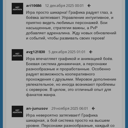
ari10686
12 декабря 2025 00:01
Игра просто шикарна! Графика радует глаз, а
боёвка затягивает. Управление интуитивное, и
приятно видеть любимых персонажей. Бои
насыщенные, стратегии важны, а PvP
добавляет адреналина. Жду новых обновлений
и событий, чтобы развивать своих героев!
avg121830
5 декабря 2025 01:01
Игра впечатляет графикой и анимацией боёв.
Боевая система динамичная, а персонажи
разнообразные и проработанные. Особенно
радует возможность кооперативного
прохождения с друзьями. Мировое дополнение
увлекательное, но иногда возникают проблемы
с сервером. В целом, это отличный опыт для
фанатов жанра.
an-junusov
29 ноября 2025 06:01
Игра невероятно затягивает! Графика
шикарная, а бой система просто на высшем
уровне. Персонажи разнообразные, каждый со