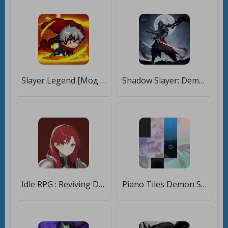
Slayer Legend [Мод меню]
Shadow Slayer: Demon Hunter [Много денег]
Idle RPG : Reviving Demon King [Много монет]
Piano Tiles Demon Slayer Anime [Много монет]