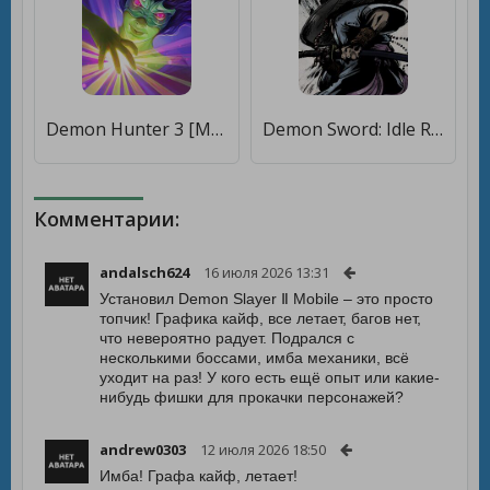
Demon Hunter 3 [Мод меню]
Demon Sword: Idle RPG [Мод меню]
Комментарии:
andalsch624
16 июля 2026 13:31
Установил Demon Slayer Ⅱ Mobile – это просто
топчик! Графика кайф, все летает, багов нет,
что невероятно радует. Подрался с
несколькими боссами, имба механики, всё
уходит на раз! У кого есть ещё опыт или какие-
нибудь фишки для прокачки персонажей?
andrew0303
12 июля 2026 18:50
Имба! Графа кайф, летает!