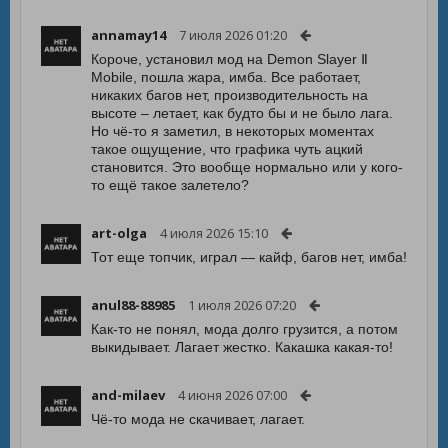
annamay14
7 июля 2026 01:20
Короче, установил мод на Demon Slayer Ⅱ
Mobile, пошла жара, имба. Все работает,
никаких багов нет, производительность на
высоте – летает, как будто бы и не было лага.
Но чё-то я заметил, в некоторых моментах
такое ощущение, что графика чуть ацкий
становится. Это вообще нормально или у кого-
то ещё такое залетело?
art-olga
4 июля 2026 15:10
Тот еще топчик, играл — кайф, багов нет, имба!
anul88-88985
1 июля 2026 07:20
Как-то не понял, мода долго грузится, а потом
выкидывает. Лагает жестко. Какашка какая-то!
and-milaev
4 июня 2026 07:00
Чё-то мода не скачивает, лагает.