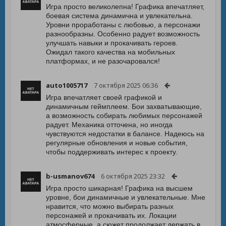
Игра просто великолепна! Графика впечатляет,
боевая система динамична и увлекательна.
Уровни проработаны с любовью, а персонажи
разнообразны. Особенно радует возможность
улучшать навыки и прокачивать героев.
Ожидал такого качества на мобильных
платформах, и не разочаровался!
auto1005717
7 октября 2025 06:36
Игра впечатляет своей графикой и
динамичным геймплеем. Бои захватывающие,
а возможность собирать любимых персонажей
радует. Механика отточена, но иногда
чувствуются недостатки в балансе. Надеюсь на
регулярные обновления и новые события,
чтобы поддерживать интерес к проекту.
b-usmanov674
6 октября 2025 23:32
Игра просто шикарная! Графика на высшем
уровне, бои динамичные и увлекательные. Мне
нравится, что можно выбирать разных
персонажей и прокачивать их. Локации
атмосферные, а сюжет продолжает держать в