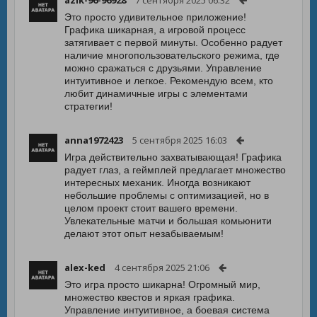
azik-96-96928
7 сентября 2025 06:32
Это просто удивительное приложение!
Графика шикарная, а игровой процесс
затягивает с первой минуты. Особенно радует
наличие многопользовательского режима, где
можно сражаться с друзьями. Управление
интуитивное и легкое. Рекомендую всем, кто
любит динамичные игры с элементами
стратегии!
anna1972423
5 сентября 2025 16:03
Игра действительно захватывающая! Графика
радует глаз, а геймплей предлагает множество
интересных механик. Иногда возникают
небольшие проблемы с оптимизацией, но в
целом проект стоит вашего времени.
Увлекательные матчи и большая комьюнити
делают этот опыт незабываемым!
alex-ked
4 сентября 2025 21:06
Это игра просто шикарна! Огромный мир,
множество квестов и яркая графика.
Управление интуитивное, а боевая система