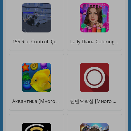
155 Riot Control- Çevik Kuvvet [Много монет]
Lady Diana Coloring Game [Много монет]
Аквантика [Много монет]
텐텐오락실 [Много монет]