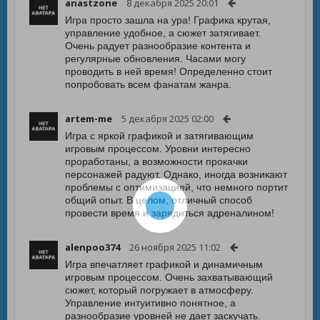
anastzone
8 декабря 2025 20:01
Игра просто зашла на ура! Графика крутая,
управление удобное, а сюжет затягивает.
Очень радует разнообразие контента и
регулярные обновления. Часами могу
проводить в ней время! Определенно стоит
попробовать всем фанатам жанра.
artem-me
5 декабря 2025 02:00
Игра с яркой графикой и затягивающим
игровым процессом. Уровни интересно
проработаны, а возможности прокачки
персонажей радуют. Однако, иногда возникают
проблемы с оптимизацией, что немного портит
общий опыт. В целом, отличный способ
провести время и зарядиться адреналином!
alenpoo374
26 ноября 2025 11:02
Игра впечатляет графикой и динамичным
игровым процессом. Очень захватывающий
сюжет, который погружает в атмосферу.
Управление интуитивно понятное, а
разнообразие уровней не дает заскучать.