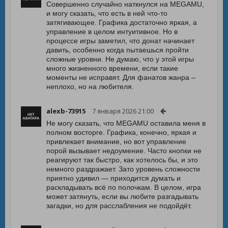
Совершенно случайно наткнулся на MEGAMU,
и могу сказать, что есть в ней что-то
затягивающее. Графика достаточно яркая, а
управление в целом интуитивное. Но в
процессе игры заметил, что донат начинает
давить, особенно когда пытаешься пройти
сложные уровни. Не думаю, что у этой игры
много жизненного времени, если такие
моменты не исправят. Для фанатов жанра –
неплохо, но на любителя.
alexb-73915
7 января 2026 21:00
Не могу сказать, что MEGAMU оставила меня в
полном восторге. Графика, конечно, яркая и
привлекает внимание, но вот управление
порой вызывает недоумение. Часто кнопки не
реагируют так быстро, как хотелось бы, и это
немного раздражает. Зато уровень сложности
приятно удивил — приходится думать и
раскладывать всё по полочкам. В целом, игра
может затянуть, если вы любите разгадывать
загадки, но для расслабления не подойдёт.