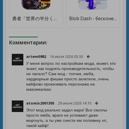
勇者「世界の半分くれるって言ったのに」 [Много монет]
Blob Dash - бесконечный бегун [Много монет]
Комментарии:
artem0982
14 июля 2026 03:30
У меня вопрос по настройкам мода, может, кто
знает, как поднять производительность, чтобы
не лагало? Сам мод - топчик, имба,
хардкорные фишки просто залетели, очень
кайфово прокачивать персонажа на
максималках.
atomix2001393
28 июня 2026 14:10
Этот мод реально задал жара! Все скиллы
просто имба, враги не успевают даже
моргнуть, а ты уже снести им половину хп,
такой кайф!