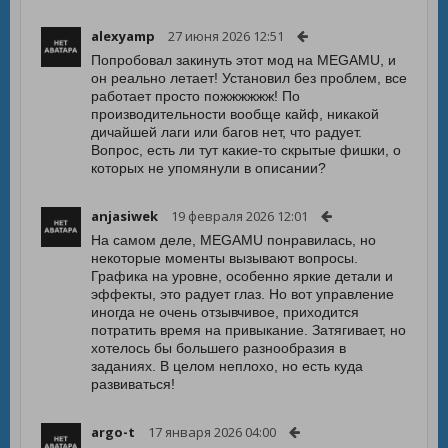
alexyamp
27 июня 2026 12:51
Попробовал закинуть этот мод на MEGAMU, и
он реально летает! Установил без проблем, все
работает просто пожжжжжж! По
производительности вообще кайф, никакой
дичайшей лаги или багов нет, что радует.
Вопрос, есть ли тут какие-то скрытые фишки, о
которых не упомянули в описании?
anjasiwek
19 февраля 2026 12:01
На самом деле, MEGAMU понравилась, но
некоторые моменты вызывают вопросы.
Графика на уровне, особенно яркие детали и
эффекты, это радует глаз. Но вот управление
иногда не очень отзывчивое, приходится
потратить время на привыкание. Затягивает, но
хотелось бы большего разнообразия в
заданиях. В целом неплохо, но есть куда
развиваться!
argo-t
17 января 2026 04:00