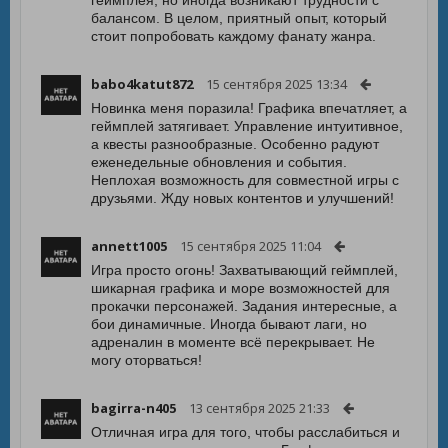
геймплея, но иногда возникают трудности с
балансом. В целом, приятный опыт, который
стоит попробовать каждому фанату жанра.
babo4katut872
15 сентября 2025 13:34
Новинка меня поразила! Графика впечатляет, а
геймплей затягивает. Управление интуитивное,
а квесты разнообразные. Особенно радуют
еженедельные обновления и события.
Неплохая возможность для совместной игры с
друзьями. Жду новых контентов и улучшений!
annett1005
15 сентября 2025 11:04
Игра просто огонь! Захватывающий геймплей,
шикарная графика и море возможностей для
прокачки персонажей. Задания интересные, а
бои динамичные. Иногда бывают лаги, но
адреналин в моменте всё перекрывает. Не
могу оторваться!
bagirra-n405
13 сентября 2025 21:33
Отличная игра для того, чтобы расслабиться и