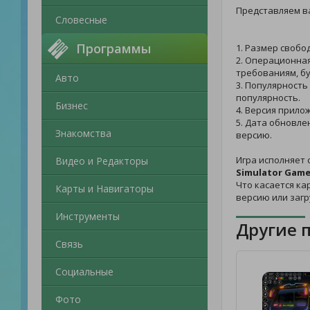
Представляем в
Словесные
Программы
1. Размер свобо
2. Операционная
требованиям, бу
Авто
3. Популярность
популярность.
Бизнес
4. Версия прило
5. Дата обновле
Знакомства
версию.
Игра исполняет 
Видео и Редакторы
Simulator Gam
Что касается ка
Карты и Навигаторы
версию или заг
Инструменты
Другие 
Связь
Социальные
Фото