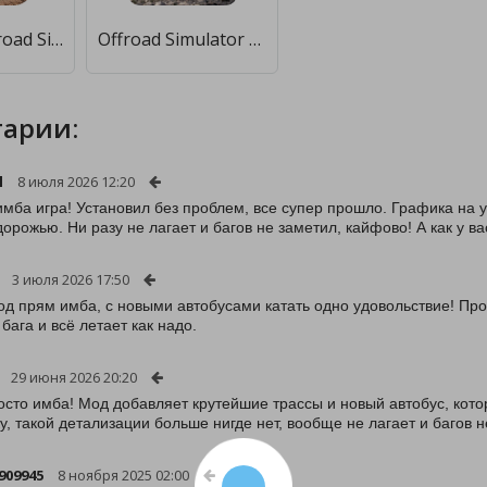
Ultimate Offroad Simulator [Много монет]
Offroad Simulator 2021: Mud & Trucks [Много денег]
арии:
l
8 июля 2026 12:20
имба игра! Установил без проблем, все супер прошло. Графика на 
дорожью. Ни разу не лагает и багов не заметил, кайфово! А как у в
3 июля 2026 17:50
од прям имба, с новыми автобусами катать одно удовольствие! Пр
бага и всё летает как надо.
29 июня 2026 20:20
осто имба! Мод добавляет крутейшие трассы и новый автобус, кото
у, такой детализации больше нигде нет, вообще не лагает и багов не
909945
8 ноября 2025 02:00