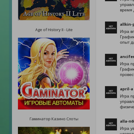
управл
время 
allkin-
Age of History II - Lite
Игра в
График
опыт д
ancife
Игра п
График
провес
april-a
Игра п
управл
физиче
Гаминатор Казино Слоты
alla-n6
Игра у
удовол