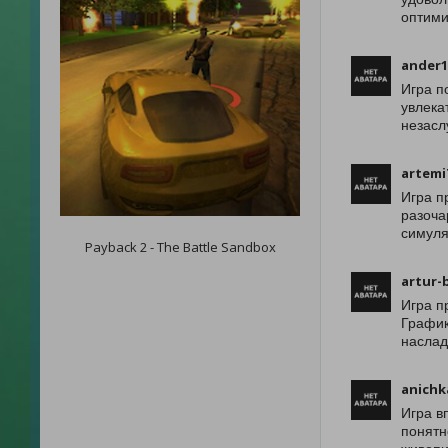
оптими
ander1
Игра п
увлека
незасл
artemi
Игра п
разоча
симуля
Payback 2 - The Battle Sandbox
artur-
Игра п
График
наслад
anichk
Игра в
понятн