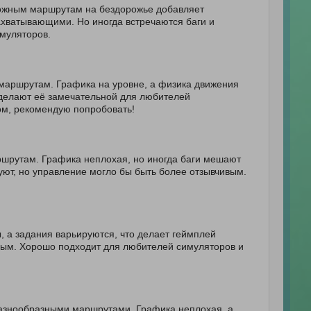
ложным маршрутам на бездорожье добавляет
ахватывающими. Но иногда встречаются баги и
имуляторов.
маршрутам. Графика на уровне, а физика движения
 делают её замечательной для любителей
ом, рекомендую попробовать!
шрутам. Графика неплохая, но иногда баги мешают
ют, но управление могло бы быть более отзывчивым.
, а задания варьируются, что делает геймплей
ным. Хорошо подходит для любителей симуляторов и
разнообразными маршрутами. Графика неплохая, а