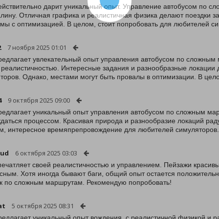
ействительно дарит уникальный опыт. Управление автобусом по с
лину. Отличная графика и реалистичная физика делают поездки з
мы с оптимизацией. В целом, стоит попробовать для любителей с
2
7 ноября 2025 01:01
редлагает увлекательный опыт управления автобусом по сложным 
 реалистичностью. Интересные задания и разнообразные локации
торов. Однако, местами могут быть провалы в оптимизации. В цел
4
9 октября 2025 09:00
редлагает уникальный опыт управления автобусом по сложным мар
даться процессом. Красивая природа и разнообразие локаций раду
м, интересное времяпрепровождение для любителей симуляторов.
kud
6 октября 2025 03:03
печатляет своей реалистичностью и управлением. Пейзажи красивы
сным. Хотя иногда бывают баги, общий опыт остается положитель
к по сложным маршрутам. Рекомендую попробовать!
at
5 октября 2025 08:31
редлагает уникальный опыт вождения, с реалистичной физикой и 