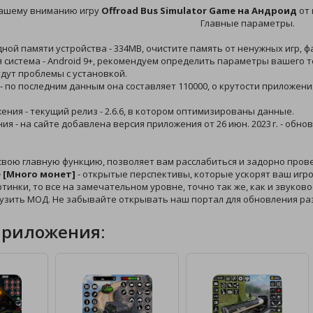
ашему вниманию игру
Offroad Bus Simulator Game на Андроид
от 
Главные параметры.
дной памяти устройства - 334MB, очистите память от ненужных игр, 
 система - Android 9+, рекомендуем определить параметры вашего т
дут проблемы с установкой.
 - по последним данным она составляет 110000, о крутости приложени
жения - текущий релиз - 2.6.6, в котором оптимизированы данные.
ния - на сайте добавлена версия приложения от 26 июн. 2023 г. - об
свою главную функцию, позволяет вам расслабиться и задорно пров
e [Много монет]
- открытые перспективы, которые ускорят ваш игро
ртинки, то все на замечательном уровне, точно так же, как и звуко
рузить МОД. Не забывайте открывать наш портал для обновления ра
приложения: