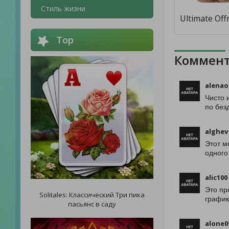
Стиль жизни
Top
Коммент
alenao
Чисто 
по без
alghev
Этот м
одного 
alic100
Это пр
Solitales: Классический Три пика
график
пасьянс в саду
alone0