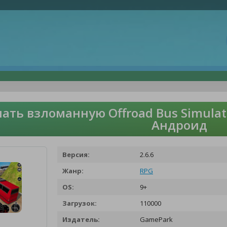
ать взломанную Offroad Bus Simulat
Андроид
Версия:
2.6.6
Жанр:
RPG
OS:
9+
Загрузок:
110000
Издатель:
GamePark