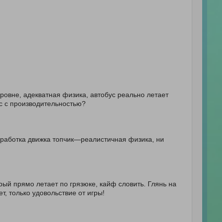
уровне, адекватная физика, автобус реально летает
ас с производительностью?
оработкa движка топчик—реалистичная физика, ни
рый прямо летает по грязюке, кайф словить. Глянь на
т, только удовольствие от игры!