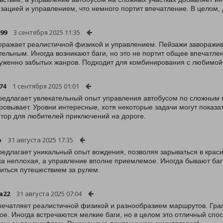
зацией и управлением, что немного портит впечатление. В целом,
99
3 сентября 2025 11:35
оражает реалистичной физикой и управлением. Пейзажи заворажи
тельным. Иногда возникают баги, но это не портит общее впечат
уженно забытых жанров. Подходит для комбинирования с любимой
74
1 сентября 2025 01:01
редлагает увлекательный опыт управления автобусом по сложным 
ровывает. Уровни интересные, хотя некоторые задачи могут показ
тор для любителей приключений на дороге.
b
31 августа 2025 17:35
редлагает уникальный опыт вождения, позволяя зарываться в кра
а неплохая, а управление вполне приемлемое. Иногда бывают баги
иться путешествием за рулем.
a22
31 августа 2025 07:04
печатляет реалистичной физикой и разнообразием маршрутов. Гра
ое. Иногда встречаются мелкие баги, но в целом это отличный спо