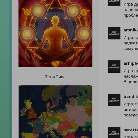
Игра д
адрена
пробле
arsnik
Игра п
радует
симуля
arhip6
Игра п
наслаж
Тени Пика
В цело
bandi
Игра в
интере
поездо
ayratt
Игра п