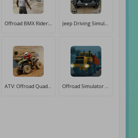
Offroad BMX Rider: Цикл игры [Много монет]
Jeep Driving Simulator offRoad [Много монет]
ATV: Offroad Quad Bike Mania Taxi Game Adventures [Unlocked]
Offroad Simulator Online: симулятор & внедорожники [Много монет]