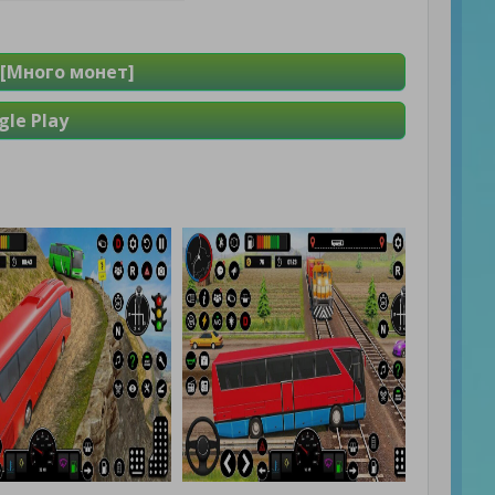
 [Много монет]
le Play