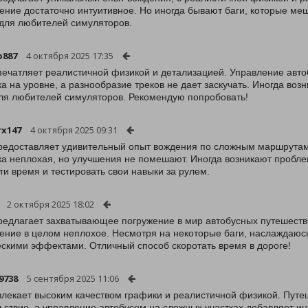
ение достаточно интуитивное. Но иногда бывают баги, которые ме
для любителей симуляторов.
p887
4 октября 2025 17:35
печатляет реалистичной физикой и детализацией. Управление ав
а на уровне, а разнообразие треков не дает заскучать. Иногда воз
ля любителей симуляторов. Рекомендую попробовать!
rx147
4 октября 2025 09:31
редоставляет удивительный опыт вождения по сложным маршрутам
а неплохая, но улучшения не помешают. Иногда возникают пробле
ти время и тестировать свои навыки за рулем.
2 октября 2025 18:02
редлагает захватывающее погружение в мир автобусных путешеств
ение в целом неплохое. Несмотря на некоторые баги, наслаждаюс
скими эффектами. Отличный способ скоротать время в дороге!
9738
5 сентября 2025 11:06
влекает высоким качеством графики и реалистичной физикой. Пут
ьствие, а управление автобусом на сложных участках добавляет ин