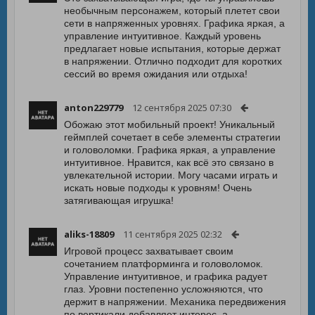
необычным персонажем, который плетет свои
сети в напряженных уровнях. Графика яркая, а
управление интуитивное. Каждый уровень
предлагает новые испытания, которые держат
в напряжении. Отлично подходит для коротких
сессий во время ожидания или отдыха!
anton229779
12 сентября 2025 07:30
Обожаю этот мобильный проект! Уникальный
геймплей сочетает в себе элементы стратегии
и головоломки. Графика яркая, а управление
интуитивное. Нравится, как всё это связано в
увлекательной истории. Могу часами играть и
искать новые подходы к уровням! Очень
затягивающая игрушка!
aliks-18809
11 сентября 2025 02:32
Игровой процесс захватывает своим
сочетанием платформинга и головоломок.
Управление интуитивное, и графика радует
глаз. Уровни постепенно усложняются, что
держит в напряжении. Механика передвижения
по вертикали добавляет интерес, а