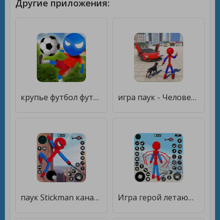
Другие приложения:
крупье футбол футбольная игра [Бесплатные покупки]
игра паук - Человек-паук-герой [Много монет]
паук Stickman канат герой [Мод меню]
Игра герой летающего паука [Много денег]