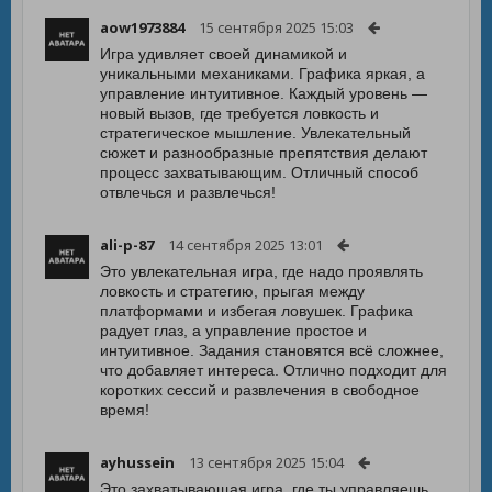
aow1973884
15 сентября 2025 15:03
Игра удивляет своей динамикой и
уникальными механиками. Графика яркая, а
управление интуитивное. Каждый уровень —
новый вызов, где требуется ловкость и
стратегическое мышление. Увлекательный
сюжет и разнообразные препятствия делают
процесс захватывающим. Отличный способ
отвлечься и развлечься!
ali-p-87
14 сентября 2025 13:01
Это увлекательная игра, где надо проявлять
ловкость и стратегию, прыгая между
платформами и избегая ловушек. Графика
радует глаз, а управление простое и
интуитивное. Задания становятся всё сложнее,
что добавляет интереса. Отлично подходит для
коротких сессий и развлечения в свободное
время!
ayhussein
13 сентября 2025 15:04
Это захватывающая игра, где ты управляешь