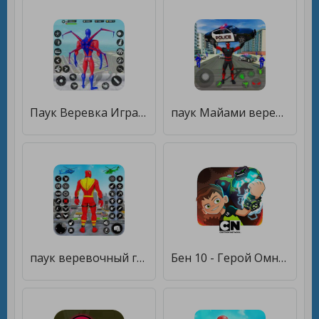
Паук Веревка Игра Паук Герой [Много монет]
паук Майами веревка герой чело [Мод меню]
паук веревочный герой 3d [Бесплатные покупки]
Бен 10 - Герой Омнитрикса [Много монет]