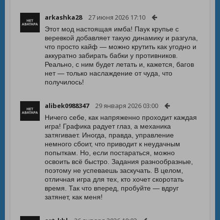
arkashka28
27 июня 2026 17:10
Этот мод настоящая имба! Паук крупье с
веревкой добавляет такую динамику и разгула,
что просто кайф — можно крутить как угодно и
аккуратно забирать бабки у противников.
Реально, с ним будет летать и, кажется, багов
нет — только наслаждение от чуда, что
получилось!
alibek0988347
29 января 2026 03:00
Ничего себе, как напряженно проходит каждая
игра! Графика радует глаз, а механика
затягивает. Иногда, правда, управление
немного сбоит, что приводит к неудачным
попыткам. Но, если постараться, можно
освоить всё быстро. Задания разнообразные,
поэтому не успеваешь заскучать. В целом,
отличная игра для тех, кто хочет скоротать
время. Так что вперед, пробуйте — вдруг
затянет, как меня!