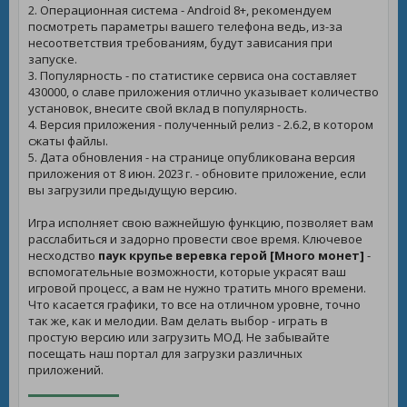
2. Операционная система - Android 8+, рекомендуем
посмотреть параметры вашего телефона ведь, из-за
несоответствия требованиям, будут зависания при
запуске.
3. Популярность - по статистике сервиса она составляет
430000, о славе приложения отлично указывает количество
установок, внесите свой вклад в популярность.
4. Версия приложения - полученный релиз - 2.6.2, в котором
сжаты файлы.
5. Дата обновления - на странице опубликована версия
приложения от 8 июн. 2023 г. - обновите приложение, если
вы загрузили предыдущую версию.
Игра исполняет свою важнейшую функцию, позволяет вам
расслабиться и задорно провести свое время. Ключевое
несходство
паук крупье веревка герой [Много монет]
-
вспомогательные возможности, которые украсят ваш
игровой процесс, а вам не нужно тратить много времени.
Что касается графики, то все на отличном уровне, точно
так же, как и мелодии. Вам делать выбор - играть в
простую версию или загрузить МОД. Не забывайте
посещать наш портал для загрузки различных
приложений.