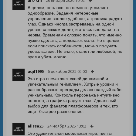
art-khl
26 января 2026 10:02
В целом, неплохо, но немного утомляет
однообразие. Задания интересные,
управление вполне удобное, а графика радует
глаз. Однако иногда застреваешь на одной
уровне слишком долго, и это сильно давит на
нервы. Временами сложно понять, что именно
нужно сделать, а подсказок мало. Но в целом,
если поискать особенности, можно получить
удовольствие. Не знаю, станет ли любимой, но
время убить можно.
aqil1995
6 декабря 2025 05:00
Эта игра впечатляет своей динамикой и
увлекательным геймплеем. Хитрые уровни и
разнообразные преграды делают каждый забег
уникальным. Контроль персонажа интуитивно
понятен, а графика радует глаз. Идеальный
выбор для фанатов платформеров и тех, кто
ищет быстрое развлечение.
alissa25
24 ноября 2025 13:02
Это удивительная мобильная игра, где ты