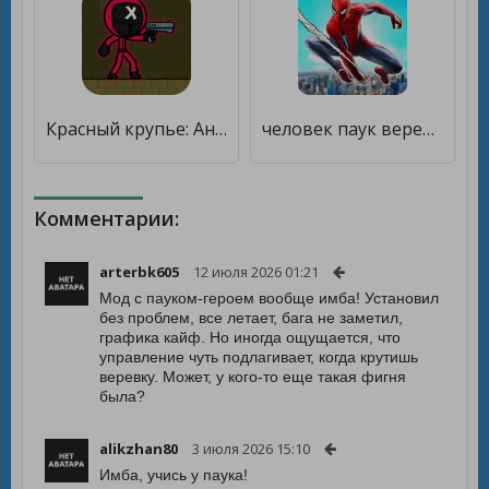
Красный крупье: Анимация против драки крупье [Много монет]
человек паук веревка война преступность [Мод меню]
Комментарии:
arterbk605
12 июля 2026 01:21
Мод с пауком-героем вообще имба! Установил
без проблем, все летает, бага не заметил,
графика кайф. Но иногда ощущается, что
управление чуть подлагивает, когда крутишь
веревку. Может, у кого-то еще такая фигня
была?
alikzhan80
3 июля 2026 15:10
Имба, учись у паука!