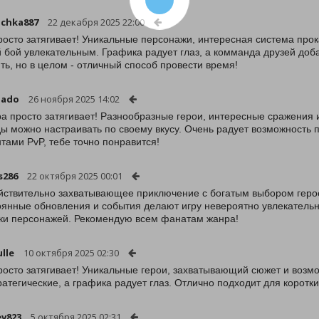
chka887
22 декабря 2025 22:00
росто затягивает! Уникальные персонажи, интересная система прок
 бой увлекательным. Графика радует глаз, а комманда друзей доб
ть, но в целом - отличный способ провести время!
nado
26 ноября 2025 14:02
ра просто затягивает! Разнообразные герои, интересные сражения 
ы можно настраивать по своему вкусу. Очень радует возможность 
тами PvP, тебе точно понравится!
s286
22 октября 2025 00:01
йствительно захватывающее приключение с богатым выбором герое
оянные обновления и события делают игру невероятно увлекательн
ки персонажей. Рекомендую всем фанатам жанра!
lle
10 октября 2025 02:30
росто затягивает! Уникальные герои, захватывающий сюжет и возмо
ратегические, а графика радует глаз. Отлично подходит для коротки
ev823
5 октября 2025 02:31