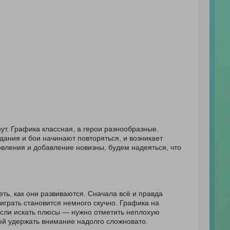
нут. Графика классная, а герои разнообразные.
дания и бои начинают повторяться, и возникает
овления и добавление новизны, будем надеяться, что
еть, как они развиваются. Сначала всё и правда
играть становится немного скучно. Графика на
 Если искать плюсы — нужно отметить неплохую
дей удержать внимание надолго сложновато.