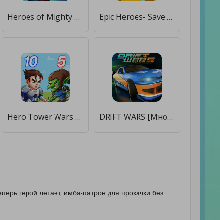
Heroes of Mighty Wars [Много монет]
Epic Heroes- Save Animals [Бесплатные покупки]
Hero Tower Wars - Merge Puzzle [Много денег]
DRIFT WARS [Много монет]
еперь герой летает, имба-патрон для прокачки без