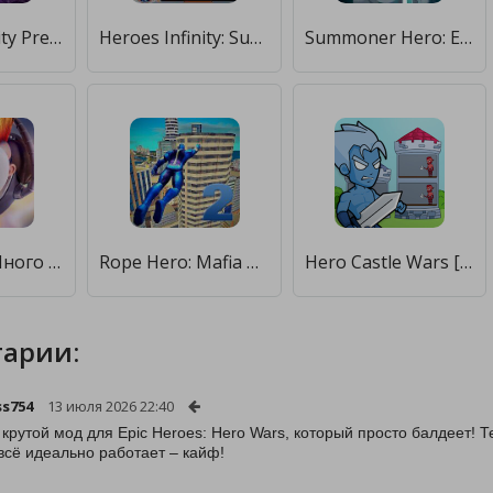
Heroes Infinity Premium [Много монет]
Heroes Infinity: Super Heroes [Много денег]
Summoner Hero: Epic Battle [Много монет]
Drill Wars [Много монет]
Rope Hero: Mafia City Wars [Много монет]
Hero Castle Wars [Мод меню]
арии:
ss754
13 июля 2026 22:40
крутой мод для Epic Heroes: Hero Wars, который просто балдеет! Т
 всё идеально работает – кайф!