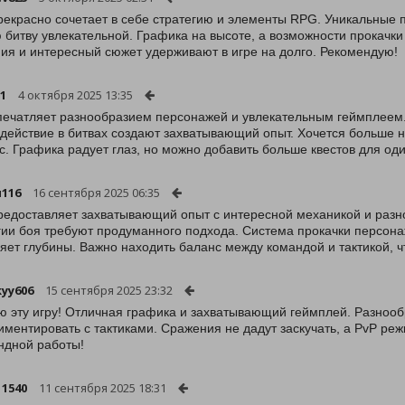
рекрасно сочетает в себе стратегию и элементы RPG. Уникальные
 битву увлекательной. Графика на высоте, а возможности прокачк
ия и интересный сюжет удерживают в игре на долго. Рекомендую!
01
4 октября 2025 13:35
печатляет разнообразием персонажей и увлекательным геймплеем. 
действие в битвах создают захватывающий опыт. Хочется больше 
с. Графика радует глаз, но можно добавить больше квестов для од
116
16 сентября 2025 06:35
редоставляет захватывающий опыт с интересной механикой и разн
гии боя требуют продуманного подхода. Система прокачки персона
яет глубины. Важно находить баланс между командой и тактикой, ч
kyy606
15 сентября 2025 23:32
 эту игру! Отличная графика и захватывающий геймплей. Разнооб
иментировать с тактиками. Сражения не дадут заскучать, а PvP ре
ндной работы!
11540
11 сентября 2025 18:31