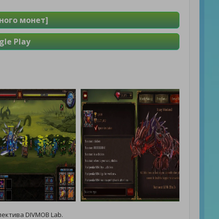
Много монет]
le Play
лектива DIVMOB Lab.