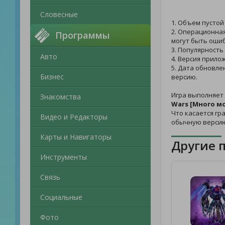
Словесные
1. Объем пустой
2. Операционная
Программы
могут быть ошиб
3. Популярность
Авто
4. Версия прило
5. Дата обновле
Бизнес
версию.
Игра выполняет
Знакомства
Wars [Много м
Что касается гр
Видео и Редакторы
обычную версию
Карты и Навигаторы
Другие 
Инструменты
Связь
Социальные
Фото