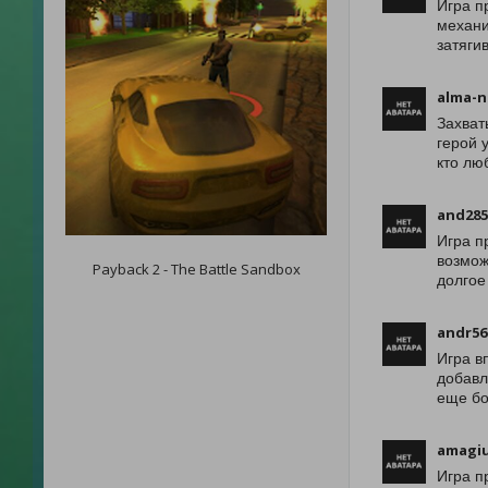
Игра п
механи
затяги
alma-n
Захват
герой 
кто лю
and285
Игра п
возмож
Payback 2 - The Battle Sandbox
долгое
andr56
Игра в
добавл
еще бо
amagi
Игра п