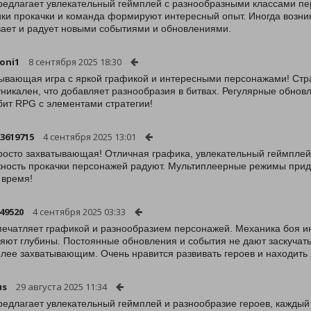
редлагает увлекательный геймплей с разнообразными классами пе
ки прокачки и команда формируют интересный опыт. Иногда возни
вает и радует новыми событиями и обновлениями.
oni1
8 сентября 2025 18:30
ывающая игра с яркой графикой и интересными персонажами! Страт
уникален, что добавляет разнообразия в битвах. Регулярные обнов
бит RPG с элементами стратегии!
3619715
4 сентября 2025 13:01
росто захватывающая! Отличная графика, увлекательный геймплей 
ность прокачки персонажей радуют. Мультиплеерные режимы прида
 время!
49520
4 сентября 2025 03:33
печатляет графикой и разнообразием персонажей. Механика боя ин
яют глубины. Постоянные обновления и события не дают заскучать
лее захватывающим. Очень нравится развивать героев и находить 
us
29 августа 2025 11:34
редлагает увлекательный геймплей и разнообразие героев, кажды