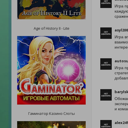
Игра п
каждую
сражен
Age of History II - Lite
asyl20
Игра в
взаимо
интере
autosu
Игра п
страте
добавл
baryls
Обожаю
экспер
и кома
Гаминатор Казино Слоты
alex24