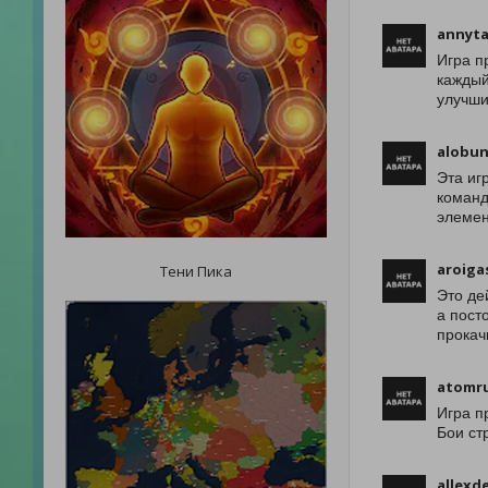
annyta
Игра п
каждый
улучши
alobu
Эта иг
команд
элемен
aroiga
Тени Пика
Это де
а пост
прокач
atomru
Игра п
Бои ст
allexd