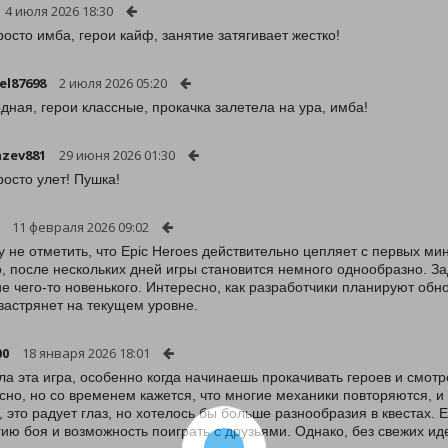
4 июля 2026 18:30
росто имба, герои кайф, занятие затягивает жестко!
el87698
2 июля 2026 05:20
одная, герои классные, прокачка залетела на ура, имба!
zev881
29 июня 2026 01:30
росто улет! Пушка!
11 февраля 2026 09:02
у не отметить, что Epic Heroes действительно цепляет с первых ми
, после нескольких дней игры становится немного однообразно. За
е чего-то новенького. Интересно, как разработчики планируют обн
 застрянет на текущем уровне.
00
18 января 2026 18:01
ла эта игра, особенно когда начинаешь прокачивать героев и смотр
сно, но со временем кажется, что многие механики повторяются, и 
, это радует глаз, но хотелось бы больше разнообразия в квестах.
гию боя и возможность поиграть с друзьями. Однако, без свежих и