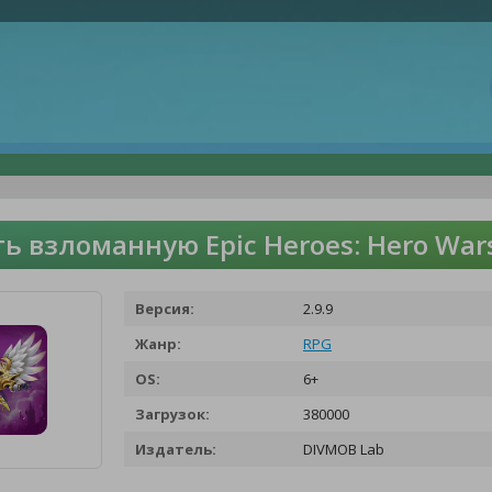
ь взломанную Epic Heroes: Hero War
Версия:
2.9.9
Жанр:
RPG
OS:
6+
Загрузок:
380000
Издатель:
DIVMOB Lab