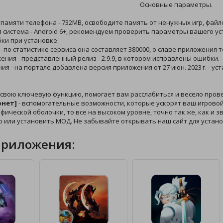
Основные параметры.
 памяти телефона - 732MB, освободите память от ненужных игр, файл
 система - Android 6+, рекомендуем проверить параметры вашего ус
ки при установке.
 - по статистике сервиса она составляет 380000, о славе приложения 
жения - представленный релиз - 2.9.9, в котором исправлены ошибки.
ния - на портале добавлена версия приложения от 27 июн. 2023 г. - 
 свою ключевую функцию, помогает вам расслабиться и весело пров
онет]
- вспомогательные возможности, которые ускорят ваш игровой 
афической оболочки, то все на высоком уровне, точно так же, как и 
 или установить МОД. Не забывайте открывать наш сайт для устан
приложения: