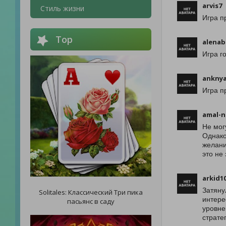
arvis7
Стиль жизни
Игра п
Top
alenab
Игра г
anknya
Игра п
amal-n
Не мог
Однако
желани
это не
arkid1
Затяну
Solitales: Классический Три пика
интере
пасьянс в саду
уровне
страте