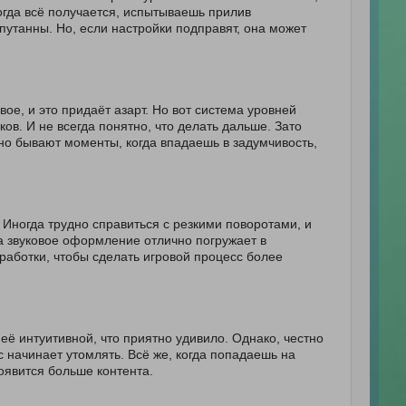
когда всё получается, испытываешь прилив
утанны. Но, если настройки подправят, она может
е, и это придаёт азарт. Но вот система уровней
в. И не всегда понятно, что делать дальше. Зато
 но бывают моменты, когда впадаешь в задумчивость,
 Иногда трудно справиться с резкими поворотами, и
а звуковое оформление отлично погружает в
работки, чтобы сделать игровой процесс более
её интуитивной, что приятно удивило. Однако, честно
с начинает утомлять. Всё же, когда попадаешь на
оявится больше контента.