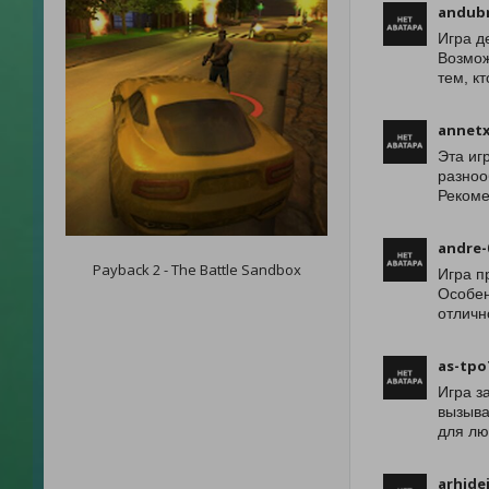
andub
Игра д
Возмож
тем, к
annetx
Эта иг
разноо
Рекоме
andre-
Payback 2 - The Battle Sandbox
Игра п
Особен
отличн
as-tpo
Игра з
вызыва
для лю
arhide