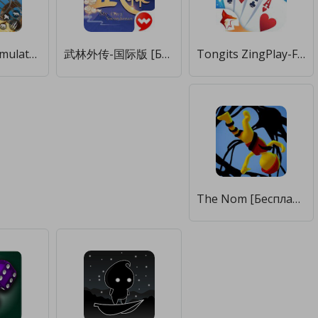
GT Animal Simulator 3D [Бесплатные покупки]
武林外传-国际版 [Бесплатные покупки]
Tongits ZingPlay-Fun Challenge [Бесплатные покупки]
The Nom [Бесплатные покупки]