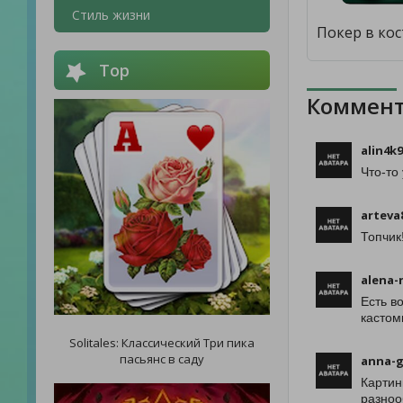
Стиль жизни
Top
Коммент
alin4k
Что-то
arteva
Топчик
alena-
Есть в
кастом
Solitales: Классический Три пика
пасьянс в саду
anna-g
Картин
разноо