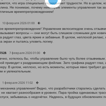
кажется, что игра специально подкидывает трудности. Но в целом, 
лина. Не понимаю, почему некоторые элементы управления так зап
отличным времяпрепровождением!
10 февраля 2026 01:00
ое времяпрепровождение! Управление велосипедом очень отзывчиво
 вызывает вопросы — они могут быть слишком сложными для новичко
а радует глаз, цвета яркие и забавные. В целом, неплохой релакс,
на экран и пытаясь уловить логику.
l528
7 февраля 2026 01:00
нечно, хотелось бы, чтобы управление было чуть более отзывчивым.
рой приводит к раздражающим фейлам. Зато графика радует глаз, 
еру. В целом, неплохо, но есть моменты, которые явно требуют до
м и увлекательным.
1 февраля 2026 11:02
 механика управления! Видно, что разработчики старались сделать 
, не хватает разнообразия в уровнях. Пара-тройка одинаковых трас
 спуск, забываешь о недочётах. Надеюсь, в будущих обновлениях п