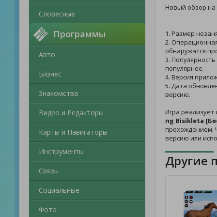
Новый обзор на
Словесные
Программы
1. Размер незан
2. Операционная
обнаружатся пр
Авто
3. Популярность
популярнее.
Бизнес
4. Версия прило
5. Дата обновле
Знакомства
версию.
Игра реализует
Видео и Редакторы
ng Bisikleta [
прохождением. Ч
Карты и Навигаторы
версию или исп
Инструменты
Другие 
Связь
Социальные
Фото