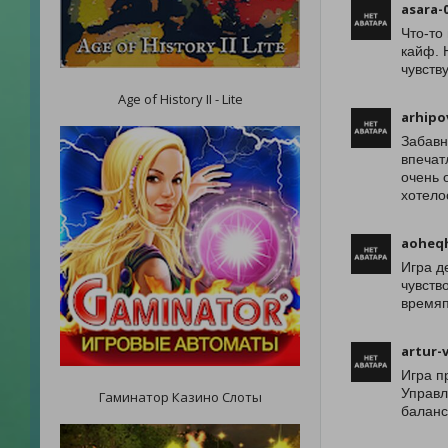
asara-
Что-то
кайф. 
чувств
Age of History II - Lite
arhipo
Забавн
впечат
очень 
хотело
aoheq
Игра д
чувств
времяп
artur-
Игра п
Управл
Гаминатор Казино Слоты
баланс