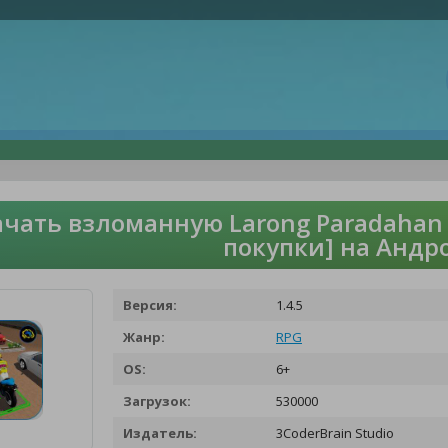
чать взломанную Larong Paradahan n
покупки] на Андр
Версия:
1.4.5
Жанр:
RPG
OS:
6+
Загрузок:
530000
Издатель:
3CoderBrain Studio