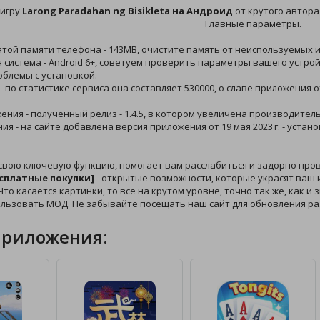
 игру
Larong Paradahan ng Bisikleta на Андроид
от крутого автора 
Главные параметры.
ятой памяти телефона - 143MB, очистите память от неиспользуемых и
 система - Android 6+, советуем проверить параметры вашего устрой
облемы с установкой.
 - по статистике сервиса она составляет 530000, о славе приложения 
жения - полученный релиз - 1.4.5, в котором увеличена производител
ния - на сайте добавлена версия приложения от 19 мая 2023 г. - уст
 свою ключевую функцию, помогает вам расслабиться и задорно про
Бесплатные покупки]
- открытые возможности, которые украсят ваш и
то касается картинки, то все на крутом уровне, точно так же, как и
ользовать МОД. Не забывайте посещать наш сайт для обновления р
приложения: