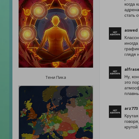
когда 
адрена
стать 
aswed
Классн
иногда
график
глядя 
alfrase
Ну, ко
Тени Пика
это по
атмосф
плавны
arz773
Крутая
говоря
крутой