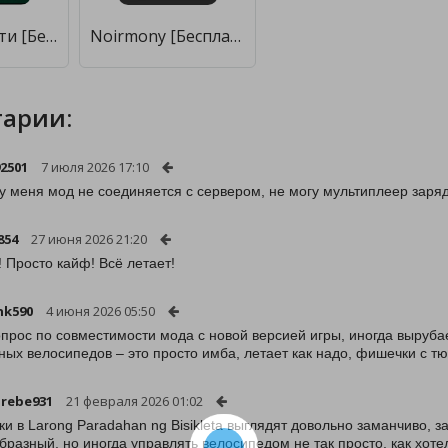
Покер в кости [Бесплатные покупки]
Noirmony [Бесплатные покупки]
арии:
92501
7 июля 2026 17:10
 у меня мод не соединяется с сервером, не могу мультиплеер заряд
854
27 июня 2026 21:20
! Просто кайф! Всё летает!
nk590
4 июня 2026 05:50
опрос по совместимости мода с новой версией игры, иногда вырубае
ных велосипедов – это просто имба, летает как надо, фишечки с т
rebe931
21 февраля 2026 01:02
ки в Larong Paradahan ng Bisikleta выглядят довольно заманчиво, 
бразный, но иногда управлять велосипедом не так просто, как хот