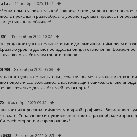
ratoc
14 ноября 2025 11:01
ействительно увлекательная! Графика яркая, управление простое, 
ность прокачки и разнообразие уровней делают процесс непреры
то ищет что-то необычное!
351
15 октября 2025 10:02
ра предлагает увлекательный опыт с динамичным геймплеем и за
бразные уровни делают её идеальной для отвлечения. Возможност
ндую всем любителям гонок и экшена!
01730
8 октября 2025 06:08
редлагает увлекательный опыт, сочетая элементы гонок и стратегии
но понравилась возможность кастомизации байков. Однако иногда
ое развлечение для любителей велоспорта!
70
6 октября 2025 09:35
авлекает интересным геймплеем и яркой графикой. Возможность уч
ет азарт. Управление интуитивно понятное, а разнообразие трасс 
бителей скорости и соревнований!
ja8935
3 октября 2025 01:35