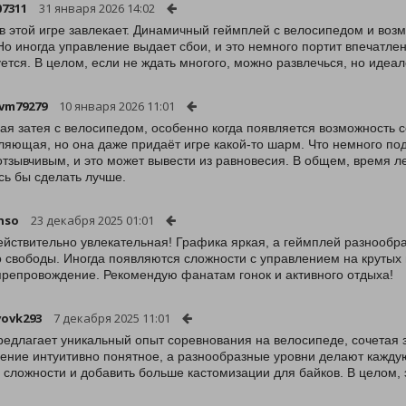
07311
31 января 2026 14:02
 в этой игре завлекает. Динамичный геймплей с велосипедом и во
Но иногда управление выдает сбои, и это немного портит впечатле
уется. В целом, если не ждать многого, можно развлечься, но идеа
vm79279
10 января 2026 11:01
ая затея с велосипедом, особенно когда появляется возможность с
ляющая, но она даже придаёт игре какой-то шарм. Что немного под
отзывчивым, и это может вывести из равновесия. В общем, время ле
сь бы сделать лучше.
hso
23 декабря 2025 01:01
ействительно увлекательная! Графика яркая, а геймплей разнообр
о свободы. Иногда появляются сложности с управлением на крутых
репровождение. Рекомендую фанатам гонок и активного отдыха!
vovk293
7 декабря 2025 11:01
редлагает уникальный опыт соревнования на велосипеде, сочетая
ение интуитивно понятное, а разнообразные уровни делают каждую
 сложности и добавить больше кастомизации для байков. В целом,