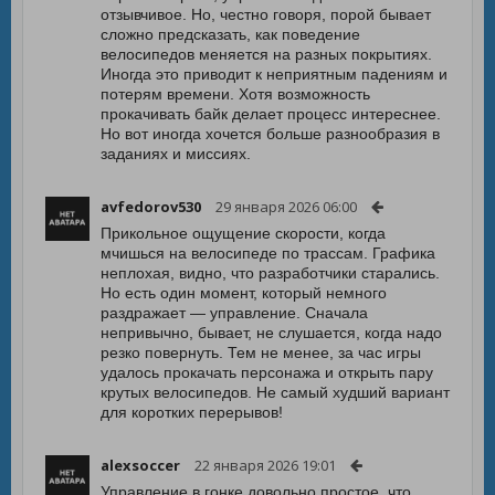
отзывчивое. Но, честно говоря, порой бывает
сложно предсказать, как поведение
велосипедов меняется на разных покрытиях.
Иногда это приводит к неприятным падениям и
потерям времени. Хотя возможность
прокачивать байк делает процесс интереснее.
Но вот иногда хочется больше разнообразия в
заданиях и миссиях.
avfedorov530
29 января 2026 06:00
Прикольное ощущение скорости, когда
мчишься на велосипеде по трассам. Графика
неплохая, видно, что разработчики старались.
Но есть один момент, который немного
раздражает — управление. Сначала
непривычно, бывает, не слушается, когда надо
резко повернуть. Тем не менее, за час игры
удалось прокачать персонажа и открыть пару
крутых велосипедов. Не самый худший вариант
для коротких перерывов!
alexsoccer
22 января 2026 19:01
Управление в гонке довольно простое, что