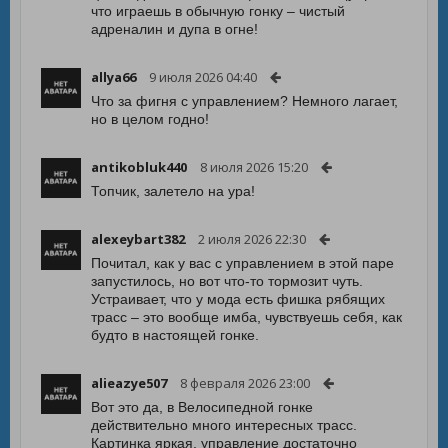
что играешь в обычную гонку – чистый
адреналин и дупа в огне!
allya66
9 июля 2026 04:40
Что за фигня с управлением? Немного лагает,
но в целом годно!
antikobluk440
8 июля 2026 15:20
Топчик, залетело на ура!
alexeybart382
2 июля 2026 22:30
Почитал, как у вас с управлением в этой паре
запустилось, но вот что-то тормозит чуть.
Устраивает, что у мода есть фишка рябящих
трасс – это вообще имба, чувствуешь себя, как
будто в настоящей гонке.
alieazye507
8 февраля 2026 23:00
Вот это да, в Велосипедной гонке
действительно много интересных трасс.
Картинка яркая, управление достаточно