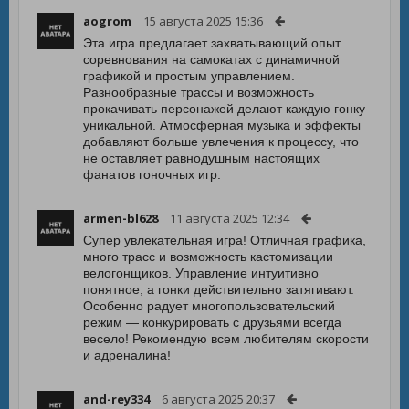
aogrom
15 августа 2025 15:36
Эта игра предлагает захватывающий опыт
соревнования на самокатах с динамичной
графикой и простым управлением.
Разнообразные трассы и возможность
прокачивать персонажей делают каждую гонку
уникальной. Атмосферная музыка и эффекты
добавляют больше увлечения к процессу, что
не оставляет равнодушным настоящих
фанатов гоночных игр.
armen-bl628
11 августа 2025 12:34
Супер увлекательная игра! Отличная графика,
много трасс и возможность кастомизации
велогонщиков. Управление интуитивно
понятное, а гонки действительно затягивают.
Особенно радует многопользовательский
режим — конкурировать с друзьями всегда
весело! Рекомендую всем любителям скорости
и адреналина!
and-rey334
6 августа 2025 20:37