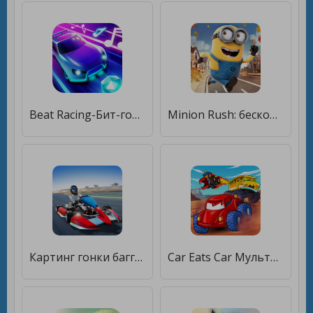
Beat Racing-Бит-гонка [Бесплатные покупки]
Minion Rush: бесконечная гонка [Бесплатные покупки]
Картинг гонки багги картинг гонка гонка пляжная го [Много монет]
Car Eats Car Мультиплеер Гонка [Мод меню]