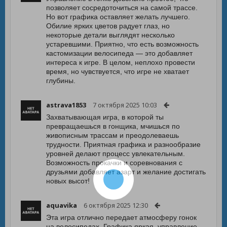
позволяет сосредоточиться на самой трассе.
Но вот графика оставляет желать лучшего.
Обилие ярких цветов радует глаз, но
некоторые детали выглядят несколько
устаревшими. Приятно, что есть возможность
кастомизации велосипеда — это добавляет
интереса к игре. В целом, неплохо провести
время, но чувствуется, что игре не хватает
глубины.
astrava1853
7 октября 2025 10:03
Захватывающая игра, в которой ты
превращаешься в гонщика, мчишься по
живописным трассам и преодолеваешь
трудности. Приятная графика и разнообразие
уровней делают процесс увлекательным.
Возможность прокачки и соревнования с
друзьями добавляет азарт и желание достигать
новых высот!
aquavika
6 октября 2025 12:30
Эта игра отлично передает атмосферу гонок
на велосипедах. Графика яркая, управление