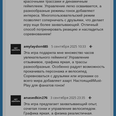
красочными трассами и динамичным
геймплеем. Управление легко осваивается, а
разнообразные режимы гонок добавляют
интереса. Многопользовательский режим
позволяет соперничать с друзьями, что делает
игру еще более захватывающей. Отличный
способ потренировать реакцию и насладиться
соревнованием!
amylaydon685
5 сентября 2025 10:33
Эта игра подарила мне множество часов
увлекательного гейминга! Управление
отзывчивое, графика яркая, а трассы
разнообразные. Особенно радует возможность
прокачивать персонажа и велосипед.
Соревноваться с друзьями или игроками со
всего мира добавляет азарт. НастоящийMust-
Play для фанатов гонок!
anasedkin276
3 сентября 2025 23:35
Эта игра предлагает захватывающий опыт,
сочетая гонки и управление велосипедом.
Графика яркая, а физика реалистичная.