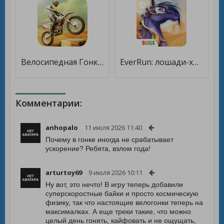
Велосипедная Гонка 3Д - Bike [Много монет]
EverRun: лошади-хранители — бесконечная гонка [Мод меню]
Комментарии:
anhopalo
11 июля 2026 11:40
Почему в гонке иногда не срабатывает
ускорение? Ребята, взлом года!
arturtoy69
9 июля 2026 10:11
Ну вот, это нечто! В игру теперь добавили
суперскоростные байки и просто космическую
физику, так что настоящие велогонки теперь на
максималках. А еще треки такие, что можно
целый день гонять, кайфовать и не ощущать,