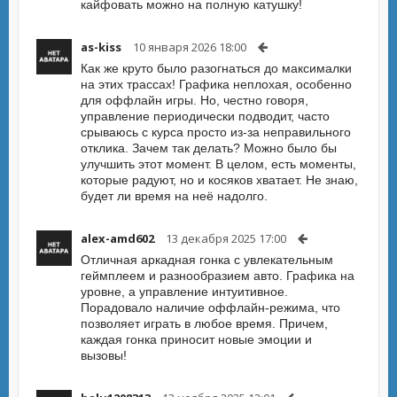
кайфовать можно на полную катушку!
as-kiss
10 января 2026 18:00
Как же круто было разогнаться до максималки
на этих трассах! Графика неплохая, особенно
для оффлайн игры. Но, честно говоря,
управление периодически подводит, часто
срываюсь с курса просто из-за неправильного
отклика. Зачем так делать? Можно было бы
улучшить этот момент. В целом, есть моменты,
которые радуют, но и косяков хватает. Не знаю,
будет ли время на неё надолго.
alex-amd602
13 декабря 2025 17:00
Отличная аркадная гонка с увлекательным
геймплеем и разнообразием авто. Графика на
уровне, а управление интуитивное.
Порадовало наличие оффлайн-режима, что
позволяет играть в любое время. Причем,
каждая гонка приносит новые эмоции и
вызовы!