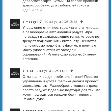
добавляет азарта. Отличный способ провести
время, особенно для любителей гонок и
адреналина!
almazay117
10 августа 2025 05:32
Управление отличное, графика впечатляющая,
а разнообразие автомобилей радует. Игра
погружает в захватывающие гонки, которые не
требуют подключения к интернету. Несмотря
на некоторые недочёты в физике, я получаю
массу удовольствия от заездов и
соревнований. Рекомендую всем любителям
автогонок!
alia-13
9 августа 2025 14:34
Отличная игра для любителей гонок! Простое
управление и крутая графика делают процесс
увлекательным. Разнообразие машин и трасс
просто радуют. Идеально подходит для тех, кто
хочет насладиться гонками без интернета.
Рекомендую!
algama195407
9 августа 2025 06:03