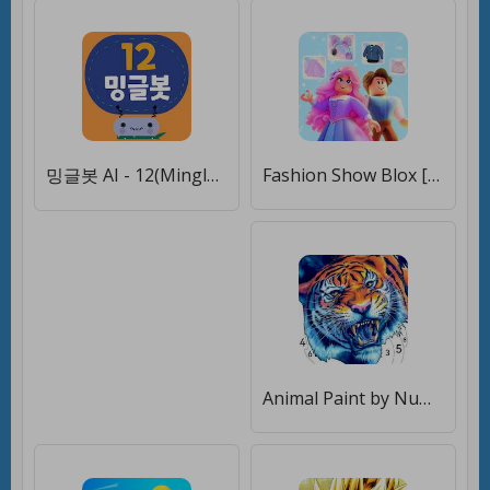
밍글봇 AI - 12(Minglebot AI-12) [Мод меню]
Fashion Show Blox [Мод меню]
Animal Paint by Number Game [Мод меню]