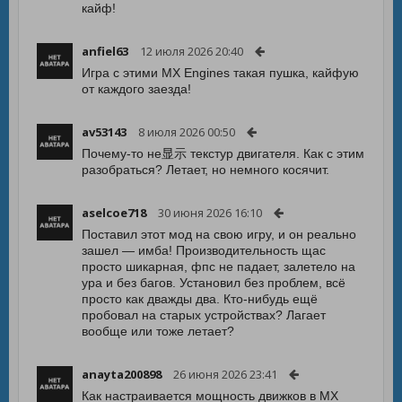
кайф!
anfiel63
12 июля 2026 20:40
Игра с этими MX Engines такая пушка, кайфую
от каждого заезда!
av53143
8 июля 2026 00:50
Почему-то не显示 текстур двигателя. Как с этим
разобраться? Летает, но немного косячит.
aselcoe718
30 июня 2026 16:10
Поставил этот мод на свою игру, и он реально
зашел — имба! Производительность щас
просто шикарная, фпс не падает, залетело на
ура и без багов. Установил без проблем, всё
просто как дважды два. Кто-нибудь ещё
пробовал на старых устройствах? Лагает
вообще или тоже летает?
anayta200898
26 июня 2026 23:41
Как настраивается мощность движков в MX