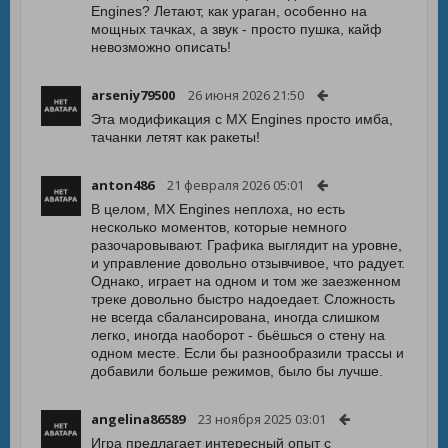
Engines? Летают, как ураган, особенно на
мощных тачках, а звук - просто пушка, кайф
невозможно описать!
arseniy79500
26 июня 2026 21:50
Эта модификация с MX Engines просто имба,
тачанки летят как ракеты!
anton486
21 февраля 2026 05:01
В целом, MX Engines неплоха, но есть
несколько моментов, которые немного
разочаровывают. Графика выглядит на уровне,
и управление довольно отзывчивое, что радует.
Однако, играет на одном и том же заезженном
треке довольно быстро надоедает. Сложность
не всегда сбалансирована, иногда слишком
легко, иногда наоборот - бьёшься о стену на
одном месте. Если бы разнообразили трассы и
добавили больше режимов, было бы лучше.
angelina86589
23 ноября 2025 03:01
Игра предлагает интересный опыт с