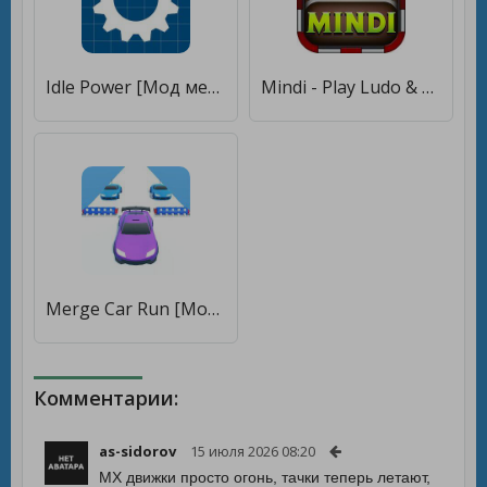
Idle Power [Мод меню]
Mindi - Play Ludo & More Games [Мод меню]
Merge Car Run [Мод меню]
Комментарии:
as-sidorov
15 июля 2026 08:20
МХ движки просто огонь, тачки теперь летают,