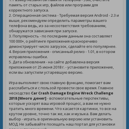
память от старых игр, файлов или программ для
корректного запуска.
2. Операционная система - Требуемая версия Android - 2.3 и
выше, рекомендуем определить параметры вашего
телефона ведь, из-за несоответствия требованиям,
обнаружатся зависания при запуске.
3. Популярность - по последним данным она составляет
100 000+, о рейтинге приложения красноречиво
демонстрирует число загрузок, сделайте его популярнее.
4. Версия приложения - описанный релиз - 1.01, в котором
исправлены ошибки.
5. Дата обновления - на сайте добавлена версия
приложения от 25 июня 2018 г. - установите приложение,
если вы запустили устаревшую версию.
Игра выполняет свою главную функцию, помогает вам
расслабиться и с пользой провести свое время. Главное
несходство
Car Crash Damage Engine Wreck Challenge
2018 [Много денег]
- вспомогательные перспективы,
которые ускорят ваш игровой процесс, а вам не нужно
тратить много времени. Что касается картинки, то все на
крутом уровне, точно так же, как и музыка. Вам делать
выбор - играть в оригинальную версию или установить
МОД. Не забывайте посещать наш портал для установки