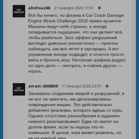
aliohsa248
21 января 2026 17:01
Всё бы ничего, но физика в Car Crash Damage
Engine Wreck Challenge 2018 прямо кусается.
Машины ведут себя странно, и иногда
складывается ощущение, что они делают всё,
чтобы разбиться. Зато эффект разрушений
выглядит довольно реалистично — приятно
наблюдать, как всё летит в тартарары. А вот
управление иногда подводит, и хочется просто
взять и бросить игру. Неплохая графика радует,
но одно дело — смотреть, и совсем другое —
играть.
avram-2008839
11 января 2026 23:01
Занимаясь созданием аварий и разрушений, я
не мог не заметить, как детализированы
повреждения машин. Это действительно
добавляет реализма, которого ждёшь от игры.
Однако отсутствие разнообразия в заданиях
немного разочаровывает. Едва ли хватит на
долгое время, если ты ищешь что-то
новенькое. В целом, игра может развлечь, но
не на каждый день.