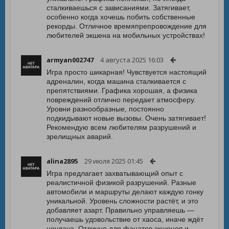
сталкиваешься с зависаниями. Затягивает,
особенно когда хочешь побить собственные
рекорды. Отличное времяпрепровождение для
любителей экшена на мобильных устройствах!
armyan002747
4 августа 2025 16:03
Игра просто шикарная! Чувствуется настоящий
адреналин, когда машина сталкивается с
препятствиями. Графика хорошая, а физика
повреждений отлично передает атмосферу.
Уровни разнообразные, постоянно
подкидывают новые вызовы. Очень затягивает!
Рекомендую всем любителям разрушений и
зрелищных аварий.
alina2895
29 июля 2025 01:45
Игра предлагает захватывающий опыт с
реалистичной физикой разрушений. Разные
автомобили и маршруты делают каждую гонку
уникальной. Уровень сложности растёт, и это
добавляет азарт. Правильно управляешь —
получаешь удовольствие от хаоса, иначе ждёт
неудача. Отлично для фанатов экшенов и