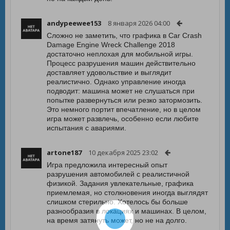
andypeewee153
8 января 2026 04:00
Сложно не заметить, что графика в Car Crash
Damage Engine Wreck Challenge 2018
достаточно неплохая для мобильной игры.
Процесс разрушения машин действительно
доставляет удовольствие и выглядит
реалистично. Однако управление иногда
подводит: машина может не слушаться при
попытке развернуться или резко затормозить.
Это немного портит впечатление, но в целом
игра может развлечь, особенно если любите
испытания с авариями.
artone187
10 декабря 2025 23:02
Игра предложила интересный опыт
разрушения автомобилей с реалистичной
физикой. Задания увлекательные, графика
приемлемая, но столкновения иногда выглядят
слишком стерильно. Хотелось бы больше
разнообразия в локациях и машинах. В целом,
на время затянуть может, но не на долго.