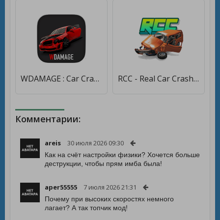
WDAMAGE : Car Crash Engine [Мод меню]
RCC - Real Car Crash [Много денег]
Комментарии:
areis
30 июля 2026 09:30
Как на счёт настройки физики? Хочется больше
деструкции, чтобы прям имба была!
aper55555
7 июля 2026 21:31
Почему при высоких скоростях немного
лагает? А так топчик мод!