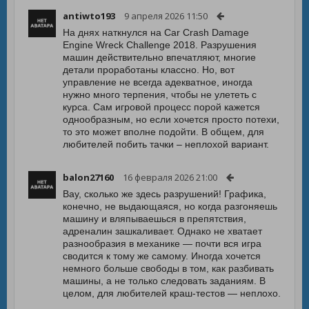
antiwto193
9 апреля 2026 11:50
На днях наткнулся на Car Crash Damage
Engine Wreck Challenge 2018. Разрушения
машин действительно впечатляют, многие
детали проработаны классно. Но, вот
управление не всегда адекватное, иногда
нужно много терпения, чтобы не улететь с
курса. Сам игровой процесс порой кажется
однообразным, но если хочется просто потехи,
то это может вполне подойти. В общем, для
любителей побить тачки – неплохой вариант.
balon27160
16 февраля 2026 21:00
Вау, сколько же здесь разрушений! Графика,
конечно, не выдающаяся, но когда разгоняешь
машину и вляпываешься в препятствия,
адреналин зашкаливает. Однако не хватает
разнообразия в механике — почти вся игра
сводится к тому же самому. Иногда хочется
немного больше свободы в том, как разбивать
машины, а не только следовать заданиям. В
целом, для любителей краш-тестов — неплохо.