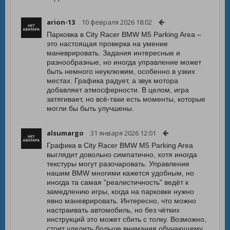
arion-13
10 февраля 2026 18:02
Парковка в City Racer BMW M5 Parking Area –
это настоящая проверка на умение
маневрировать. Задания интересные и
разнообразные, но иногда управление может
быть немного неуклюжим, особенно в узких
местах. Графика радует, а звук мотора
добавляет атмосферности. В целом, игра
затягивает, но всё-таки есть моменты, которые
могли бы быть улучшены.
alsumargo
31 января 2026 12:01
Графика в City Racer BMW M5 Parking Area
выглядит довольно симпатично, хотя иногда
текстуры могут разочаровать. Управление
нашим BMW многими кажется удобным, но
иногда та самая "реалистичность" ведёт к
замедлению игры, когда на парковке нужно
явно маневрировать. Интересно, что можно
настраивать автомобиль, но без чётких
инструкций это может сбить с толку. Возможно,
стоит уделить больше внимания обучающему