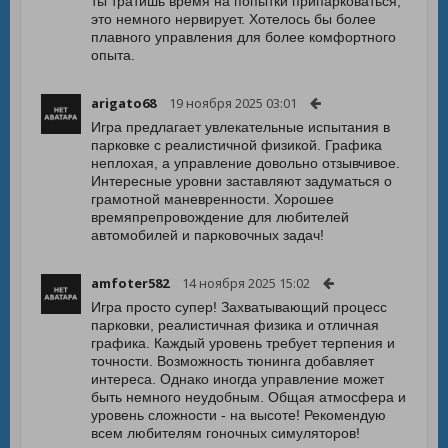
ты тратишь время на попытки припарковаться,
это немного нервирует. Хотелось бы более
плавного управления для более комфортного
опыта.
arigato68
19 ноября 2025 03:01
Игра предлагает увлекательные испытания в
парковке с реалистичной физикой. Графика
неплохая, а управление довольно отзывчивое.
Интересные уровни заставляют задуматься о
грамотной маневренности. Хорошее
времяпрепровождение для любителей
автомобилей и парковочных задач!
amfoter582
14 ноября 2025 15:02
Игра просто супер! Захватывающий процесс
парковки, реалистичная физика и отличная
графика. Каждый уровень требует терпения и
точности. Возможность тюнинга добавляет
интереса. Однако иногда управление может
быть немного неудобным. Общая атмосфера и
уровень сложности - на высоте! Рекомендую
всем любителям гоночных симуляторов!