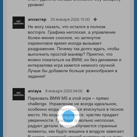
уровню!
anvarrep
30 января 2026 15:00
Не могу сказать, что остался в полном
восторге. Графика неплохая, а управление
более-менее сносное, но затянутое
паркинговое время иногда вызывает
раздражение. Почему так долго ждать, чтобы
выполнить простой манёвр? Приятно, что
можно покататься на BMW, но без динамики и
интерактива игра кажется немного скучной.
Лучше бы добавили больше разнообразия в
задания!
aniaya
8 января 2026 04:00
Парковать BMW M5 в этой игре – прямо
challenge. Управление не всегда идеальное,
особенно когда пытаешься втиснуться в тесное
место. Но когда получается, чувство придает
уверенности. Графика довольно неплохая,
радуют детали. Иногда случаются странные
моменты, как будто машина в воздухе зависает.
В целом, неплохой способ развлечься на пару