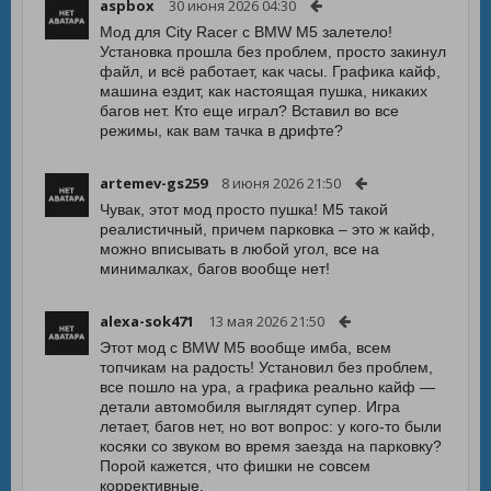
aspbox
30 июня 2026 04:30
Мод для City Racer с BMW M5 залетело!
Установка прошла без проблем, просто закинул
файл, и всё работает, как часы. Графика кайф,
машина ездит, как настоящая пушка, никаких
багов нет. Кто еще играл? Вставил во все
режимы, как вам тачка в дрифте?
artemev-gs259
8 июня 2026 21:50
Чувак, этот мод просто пушка! М5 такой
реалистичный, причем парковка – это ж кайф,
можно вписывать в любой угол, все на
минималках, багов вообще нет!
alexa-sok471
13 мая 2026 21:50
Этот мод с BMW M5 вообще имба, всем
топчикам на радость! Установил без проблем,
все пошло на ура, а графика реально кайф —
детали автомобиля выглядят супер. Игра
летает, багов нет, но вот вопрос: у кого-то были
косяки со звуком во время заезда на парковку?
Порой кажется, что фишки не совсем
коррективные.