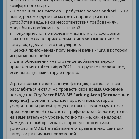
комфортного старта.
2. Операционная система - Требуемая версия Android - 6.0 и
выше, рекомендуем посмотреть параметры вашего
устройства ведь, из-за несоответствия требованиям,
могут быть проблемы с установкой.
3. Популярность - по последним данным она составляет
1 000 000+, о славе приложения точно указывает число
загрузок, сделайте его популярнее.
4. Версия приложения - полученный релиз - 12r3, в котором
исправлены ошибки.
5. Дата обновления - на странице добавлена версия
приложения от 4 сентября 2021 г. - загрузите приложение,
если вы запустили старую версию.
Игра исполняет свою главную функцию, позволяет вам
расслабиться и отлично провести свое время. Основное
несходство
City Racer BMW M5 Parking Area [Бесплатные
покупки]
- дополнительные перспективы, которые
ускорят ваш игровой процесс, а вам не нужно мучаться с
прохождением. Что касается графической оболочки, то все
на замечательном уровне, точно так же, как и мелодии.
Вам делать выбор - играть в простую версию или
установить МОД. Не забывайте открывать наш сайт для
загрузки различных приложений.