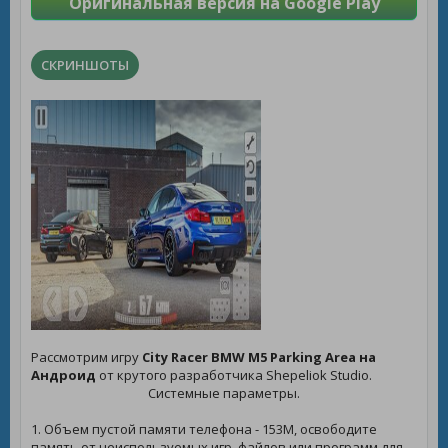
Оригинальная версия на Google Play
СКРИНШОТЫ
Рассмотрим игру
City Racer BMW M5 Parking Area на
Андроид
от крутого разработчика Shepeliok Studio.
Системные параметры.
1. Объем пустой памяти телефона - 153M, освободите
память от неиспользуемых игр, файлов или программ для