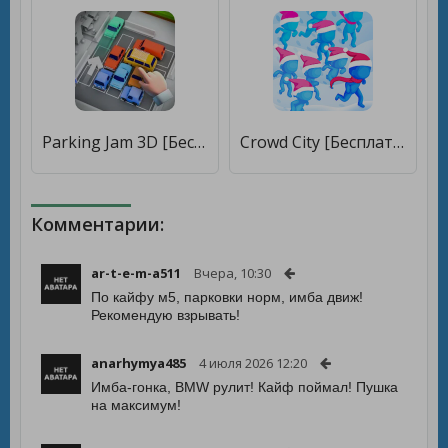
Parking Jam 3D [Бесплатные покупки]
Crowd City [Бесплатные покупки]
Комментарии:
ar-t-e-m-a511
Вчера, 10:30
По кайфу м5, парковки норм, имба движ!
Рекомендую взрывать!
anarhymya485
4 июля 2026 12:20
Имба-гонка, BMW рулит! Кайф поймал! Пушка
на максимум!