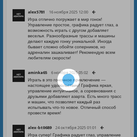
alex5781
16 ноября 2025 12:00
Игра отлично погружает в мир гонок!
Управление простое, графика радует глаз, а
возможность играть с другом добавляет
веселья. Разнообразные трассы и машины
делают каждую гонку уникальной. Иногда
бывает сложно обойти соперников, но
адреналин зашкаливает! Рекомендую всем
любителям скорости!
aminka65
6 ноября 2025 05:02
Играть в это гоночное приключение —
настоящее удовольствие! Графика яркая,
управление интуитивное, а соревнования с
друзьями добавляют азарта. Есть много трасс
и машин, что позволяет каждый раз
испытывать что-то новое. Отличный способ
провести время!
alex-bt0689
24 октября 2025 01:01
Игра супер! Графика радует глаз, управление