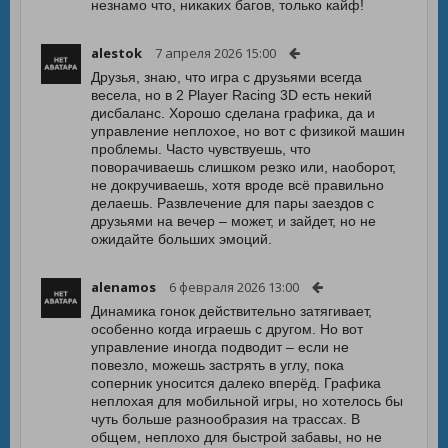
незнамо что, никаких багов, только кайф!
alestok
7 апреля 2026 15:00
Друзья, знаю, что игра с друзьями всегда
весела, но в 2 Player Racing 3D есть некий
дисбаланс. Хорошо сделана графика, да и
управление неплохое, но вот с физикой машин
проблемы. Часто чувствуешь, что
поворачиваешь слишком резко или, наоборот,
не докручиваешь, хотя вроде всё правильно
делаешь. Развлечение для пары заездов с
друзьями на вечер – может, и зайдет, но не
ожидайте больших эмоций.
alenamos
6 февраля 2026 13:00
Динамика гонок действительно затягивает,
особенно когда играешь с другом. Но вот
управление иногда подводит – если не
повезло, можешь застрять в углу, пока
соперник уносится далеко вперёд. Графика
неплохая для мобильной игры, но хотелось бы
чуть больше разнообразия на трассах. В
общем, неплохо для быстрой забавы, но не