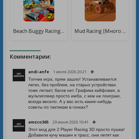
Beach Buggy Racing 2 [Много монет]
Mud Racing [Много монет]
Комментарии:
andi-anfe
1 июля 2026 20:21
Топчик игра, прям зашло! Устанавливается
легко, без проблем, на старых устройствах
тоже летает, багов нет. Графика кайфовая, а
мультиплеер просто имба, с кем не поиграю,
всегда весело. А у вас есть какие-нибудь
советы по тактикам в гонках?
amzco365
29 июня 2026 10:41
Этот мод для 2 Player Racing 3D просто пушка!
Добавили кучу машин и трасс, они летят как