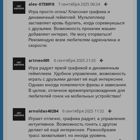
alex-0738918
7 сентября 2025 06:34
Игра просто огонь! Классная графика и
динамичный геймплей. Мультиплеер
заставляет кровь бурлить, когда соревнуешься
с друзьями. Возможность прокачки машин
добавляет интерес. Не могу оторваться!
Рекомендую всем любителям адреналина и
скорости.
artneo691
6 сентября 2025 21:33
Игра радует яркой графикой и динамичным
геймплеем. Удобное управление, возможность
играть с друзьями делает её ещё интереснее.
Однако иногда появляются фризы и зависания.
В целом, отличное времяпрепровождение для
любителей гонок на мобильных устройствах!
arnoldas40284
6 сентября 2025 11:32
Играет отлично, графика радует, а управление
интуитивное. Возможность гонять с другом
делает её ещё интереснее. Разнообразие
трасс захватывает, но иногда уровень