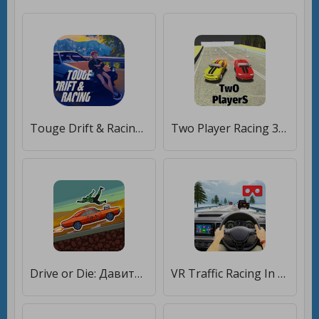
Touge Drift & Racing [Много монет]
Two Player Racing 3D - 2 Player Car Race [Много монет]
Drive or Die: Давить зомби Pixel Earn to Racing [Много монет]
VR Traffic Racing In Car Drive [Много монет]