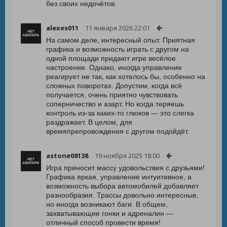
без своих недочётов.
alexes011
11 января 2026 22:01
На самом деле, интересный опыт. Приятная
графика и возможность играть с другом на
одной площади придают игре весёлое
настроение. Однако, иногда управление
реагирует не так, как хотелось бы, особенно на
сложных поворотах. Допустим, когда всё
получается, очень приятно чувствовать
соперничество и азарт. Но когда теряешь
контроль из-за каких-то глюков — это слегка
раздражает. В целом, для
времяпрепровождения с другом подойдёт.
astone08138
19 ноября 2025 18:00
Игра приносит массу удовольствия с друзьями!
Графика яркая, управление интуитивное, а
возможность выбора автомобилей добавляет
разнообразия. Трассы довольно интересные,
но иногда возникают баги. В общем,
захватывающие гонки и адреналин —
отличный способ провести время!