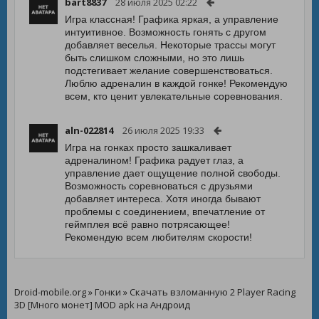
bart8837
28 июля 2025 02:22
Игра классная! Графика яркая, а управление
интуитивное. Возможность гонять с другом
добавляет веселья. Некоторые трассы могут
быть слишком сложными, но это лишь
подстегивает желание совершенствоваться.
Люблю адреналин в каждой гонке! Рекомендую
всем, кто ценит увлекательные соревнования.
aln-022814
26 июля 2025 19:33
Игра на гонках просто зашкаливает
адреналином! Графика радует глаз, а
управление дает ощущение полной свободы.
Возможность соревноваться с друзьями
добавляет интереса. Хотя иногда бывают
проблемы с соединением, впечатление от
геймплея всё равно потрясающее!
Рекомендую всем любителям скорости!
Droid-mobile.org
»
Гонки
» Скачать взломанную 2 Player Racing
3D [Много монет] MOD apk на Андроид