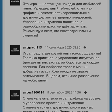
Эта игра — настоящая находка для любителей
гонок! Увлекательный геймплей, отличная
графика и возможность соревноваться с
друзьями делают её здорово интересной.
Управление интуитивно понятное, а
разнообразие трасс не даёт заскучать.
Рекомендую всем, кто ищет адреналин и
скорость!
artipaul113
11 сентября 2025 08:30
Игра предлагает крутой опыт гонок с друзьями!
Графика приятная, а управление интуитивное.
Бросает вызов, заставляя бороться за каждую
позицию. Разнообразие трасс и машин
добавляет азарт. Хотя иногда не хватает
оптимизации. В целом, отличное развлечение
на мобильном!
artes1900114
9 сентября 2025 11:36
Очень увлекательная игра! Графика на уровне,
а управление простое и интуитивное.
Отличные гонки с друзьями, много разных
трасс и автомобилей. Приятно, что есть