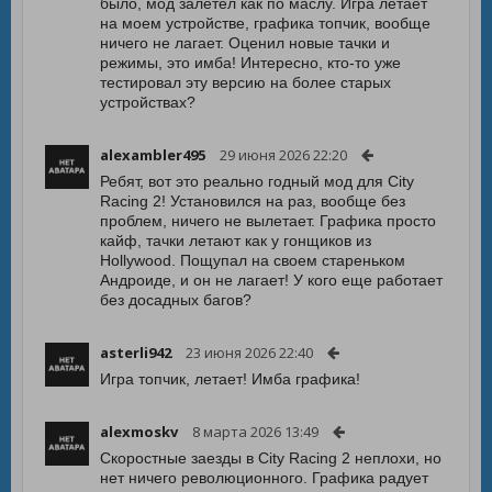
было, мод залетел как по маслу. Игра летает
на моем устройстве, графика топчик, вообще
ничего не лагает. Оценил новые тачки и
режимы, это имба! Интересно, кто-то уже
тестировал эту версию на более старых
устройствах?
alexambler495
29 июня 2026 22:20
Ребят, вот это реально годный мод для City
Racing 2! Установился на раз, вообще без
проблем, ничего не вылетает. Графика просто
кайф, тачки летают как у гонщиков из
Hollywood. Пощупал на своем стареньком
Андроиде, и он не лагает! У кого еще работает
без досадных багов?
asterli942
23 июня 2026 22:40
Игра топчик, летает! Имба графика!
alexmoskv
8 марта 2026 13:49
Скоростные заезды в City Racing 2 неплохи, но
нет ничего революционного. Графика радует