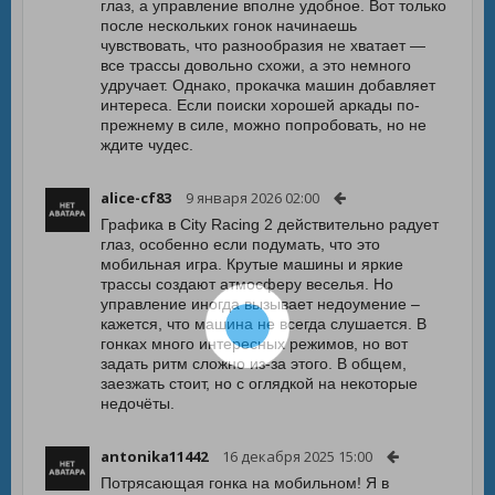
глаз, а управление вполне удобное. Вот только
после нескольких гонок начинаешь
чувствовать, что разнообразия не хватает —
все трассы довольно схожи, а это немного
удручает. Однако, прокачка машин добавляет
интереса. Если поиски хорошей аркады по-
прежнему в силе, можно попробовать, но не
ждите чудес.
alice-cf83
9 января 2026 02:00
Графика в City Racing 2 действительно радует
глаз, особенно если подумать, что это
мобильная игра. Крутые машины и яркие
трассы создают атмосферу веселья. Но
управление иногда вызывает недоумение –
кажется, что машина не всегда слушается. В
гонках много интересных режимов, но вот
задать ритм сложно из-за этого. В общем,
заезжать стоит, но с оглядкой на некоторые
недочёты.
antonika11442
16 декабря 2025 15:00
Потрясающая гонка на мобильном! Я в