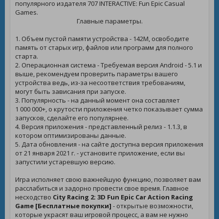
популярного издателя 707 INTERACTIVE: Fun Epic Casual
Games.
Главные параметры.
1. Объем пустой памяти устройства - 142M, освободите
память от старых игр, файлов или программ для полного
старта.
2. Операционная система - Требуемая версия Android - 5.1 и
выше, рекомендуем проверить параметры вашего
устройства ведь, из-за несоответствия требованиям,
могут быть зависания при запуске.
3. Популярность - на данный момент она составляет
1 000 000+, о крутости приложения четко показывает сумма
запусков, сделайте его популярнее.
4. Версия приложения - представленный релиз - 1.1.3, в
котором оптимизированы данные.
5. Дата обновления - на сайте доступна версия приложения
от 21 января 2021 г. - установите приложение, если вы
запустили устаревшую версию.
Игра исполняет свою важнейшую функцию, позволяет вам
расслабиться и задорно провести свое время. Главное
несходство
City Racing 2: 3D Fun Epic Car Action Racing
Game [Бесплатные покупки]
- открытые возможности,
которые украсят ваш игровой процесс, а вам не нужно