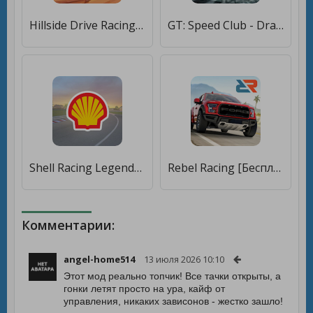
Hillside Drive Racing [Бесплатные покупки]
GT: Speed Club - Drag Racing / CSR Race Car Game [Бесплатные покупки]
Shell Racing Legends [Бесплатные покупки]
Rebel Racing [Бесплатные покупки]
Комментарии:
angel-home514
13 июля 2026 10:10
Этот мод реально топчик! Все тачки открыты, а
гонки летят просто на ура, кайф от
управления, никаких зависонов - жестко зашло!