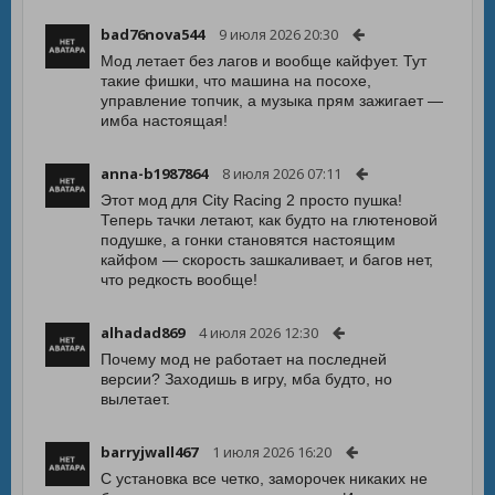
bad76nova544
9 июля 2026 20:30
Мод летает без лагов и вообще кайфует. Тут
такие фишки, что машина на посохе,
управление топчик, а музыка прям зажигает —
имба настоящая!
anna-b1987864
8 июля 2026 07:11
Этот мод для City Racing 2 просто пушка!
Теперь тачки летают, как будто на глютеновой
подушке, а гонки становятся настоящим
кайфом — скорость зашкаливает, и багов нет,
что редкость вообще!
alhadad869
4 июля 2026 12:30
Почему мод не работает на последней
версии? Заходишь в игру, мба будто, но
вылетает.
barryjwall467
1 июля 2026 16:20
С установка все четко, заморочек никаких не