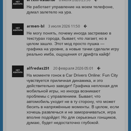
Не работает управление на моем телефоне,
думал залетело на ура.
armen-bl
3 июля 2026 11:50
Не могу понять, почему иногда застреваю в
текстурах города, бывает, что лагает, но в
целом зашло. Этот мод просто пушка —
графика на уровне, а новые тачки сделали игру
реально имба, ощущения от дрифта кайф!
alfredas251
20 февраля 2026 05:01
На моменте гонок в Car Drivers Online: Fun City
чувствуется приличная динамика, и это
действительно заводит! Графика неплохая для
мобильной игры, но иногда возникают
проблемы с управлением. Бывает, что
автомобиль уходит не в ту сторону, что может
бесить в напряжённые моменты. В целом, если
хочешь развлечься и не заморачиваться, игра
вполне подойдет. Но для серьезных гонщиков,
думаю, будет недостаточно глубокой.