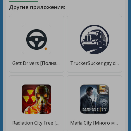
Другие приложения:
Gett Drivers [Полная версия]
TruckerSucker gay dating truck drivers & truckers [Premium]
Radiation City Free [Много монет]
Mafia City [Много монет]