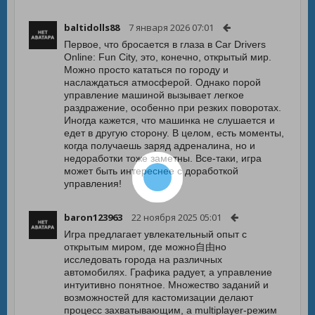
baltidolls88
7 января 2026 07:01
Первое, что бросается в глаза в Car Drivers
Online: Fun City, это, конечно, открытый мир.
Можно просто кататься по городу и
наслаждаться атмосферой. Однако порой
управление машиной вызывает легкое
раздражение, особенно при резких поворотах.
Иногда кажется, что машинка не слушается и
едет в другую сторону. В целом, есть моменты,
когда получаешь заряд адреналина, но и
недоработки тоже заметны. Все-таки, игра
может быть интереснее с доработкой
управления!
baron123963
22 ноября 2025 05:01
Игра предлагает увлекательный опыт с
открытым миром, где можно自由но
исследовать города на различных
автомобилях. Графика радует, а управление
интуитивно понятное. Множество заданий и
возможностей для кастомизации делают
процесс захватывающим, а multiplayer-режим