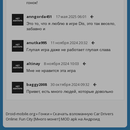
гонок!
anngorda451
17 мая 2025 06:01
Это то, что я люблю в игре Dis, это так весело,
забавно и
anutka995
11 ноября 2024 20:32
Глупая игра даже не работает глупая слава
altinay
8 ноября 2024 10:03
Мне не нравится эта игра
baggy2008
30 октября 2024 09:32
Привет, есть много людей, которые довольно
Droid-mobile.org
»
Гонки
» Скачать взломанную Car Drivers
Online: Fun City [Много монет] MOD apk на Андроид