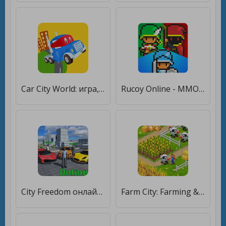
Car City World: игра, ТВ-шоу и уроки для малышей [Много монет]
Rucoy Online - MMORPG - MMO [Много монет]
City Freedom онлайн симулятор [Много монет]
Farm City: Farming & City Building [Много монет]