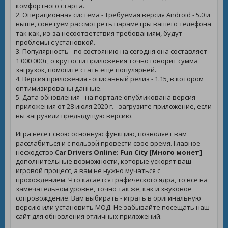
комфортного старта.
2. Операционная система - Требуемая версия Android - 5.0 и
выше, советуем рассмотреть параметры вашего телефона
так как, из-за несоответствия требованиям, будут
проблемы с установкой.
3. Популярность - по состоянию на сегодня она составляет
1 000 000+, о крутости приложения точно говорит сумма
загрузок, помогите стать еще популярней.
4. Версия приложения - описанный релиз - 1.15, в котором
оптимизированы данные.
5. Дата обновления - на портале опубликована версия
приложения от 28 июля 2020 г. - загрузите приложение, если
вы загрузили предыдущую версию.
Игра несет свою основную функцию, позволяет вам
расслабиться и с пользой провести свое время. Главное
несходство
Car Drivers Online: Fun City [Много монет]
-
дополнительные возможности, которые ускорят ваш
игровой процесс, а вам не нужно мучаться с
прохождением. Что касается графического ядра, то все на
замечательном уровне, точно так же, как и звуковое
сопровождение. Вам выбирать - играть в оригинальную
версию или установить МОД. Не забывайте посещать наш
сайт для обновления отличных приложений.