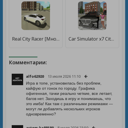
Real City Racer [Много монет]
Car Simulator x7 City Driving [Много монет]
Комментарии:
alfo62920
13 июля 2026 11:10
Игра в топе, установилась без проблем,
кайфую от гонок по городу. Графика
офигенная, тачки реально четкие, все летает,
багов нет. Заходишь в игру и понимаешь, что
это имба! Как там с различными режимами —
могут ли добавлять нескольких игроков
одновременно?
artem-ka88180
8 июля 2026 23:50