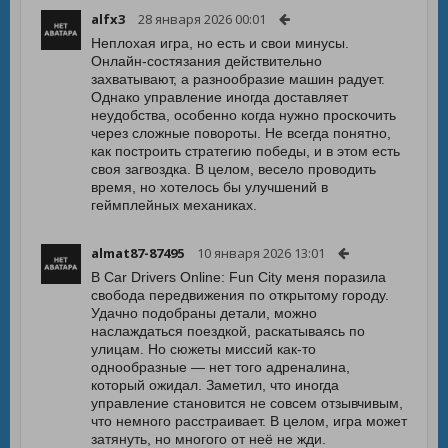
alfx3
28 января 2026 00:01
Неплохая игра, но есть и свои минусы.
Онлайн-состязания действительно
захватывают, а разнообразие машин радует.
Однако управление иногда доставляет
неудобства, особенно когда нужно проскочить
через сложные повороты. Не всегда понятно,
как построить стратегию победы, и в этом есть
своя загвоздка. В целом, весело проводить
время, но хотелось бы улучшений в
геймплейных механиках.
almat87-87495
10 января 2026 13:01
В Car Drivers Online: Fun City меня поразила
свобода передвижения по открытому городу.
Удачно подобраны детали, можно
наслаждаться поездкой, раскатываясь по
улицам. Но сюжеты миссий как-то
однообразные — нет того адреналина,
который ожидал. Заметил, что иногда
управление становится не совсем отзывчивым,
что немного расстраивает. В целом, игра может
затянуть, но многого от неё не жди.