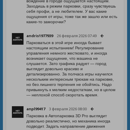
вождение в городе ощущается настоящим.
Заходишь в режим парковки, сразу чувствуешь
себя профи, а не любителем. У вас какие
ощущения от игры, тоже так же зашло или есть
какие-то заморочки?
andris1977939
26 февраля 2026 07:49
Парковаться в этой игре иногда бывает
настоящим испытанием! Регулирование
управления немного жестковато, и иногда
возникает ощущение, что машина не
слушается. Зато графика радует — город
выглядит довольно красиво и
детализированно. За полчаса игры научился
нескольким интересным трюкам на парковке,
но без лишнего терпения не обойтись. Надо
привыкнуть к мелким недостаткам, но в целом
— неплохой способ скоротать время.
anpl99417
3 февраля 2026 08:00
Парковка в Автопарковка 3D Pro выглядит
довольно реалистично, но механика иногда
подводит. Задать направление движения