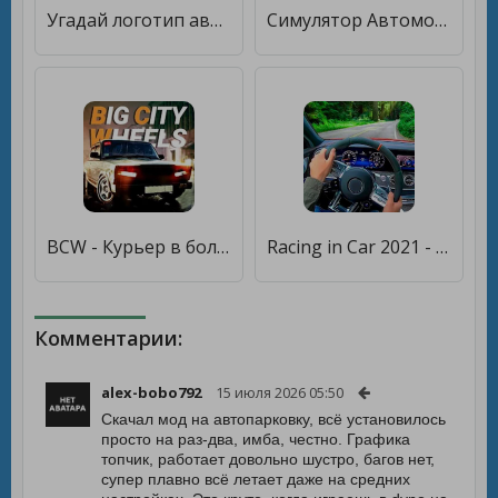
Угадай логотип автомобиля 2020 ! [Много денег]
Симулятор Автомобиля 3 [Много денег]
BCW - Курьер в большом городе [Много монет]
Racing in Car 2021 - вождение внутри автомобиля 20 [Много денег]
Комментарии:
alex-bobo792
15 июля 2026 05:50
Скачал мод на автопарковку, всё установилось
просто на раз-два, имба, честно. Графика
топчик, работает довольно шустро, багов нет,
супер плавно всё летает даже на средних