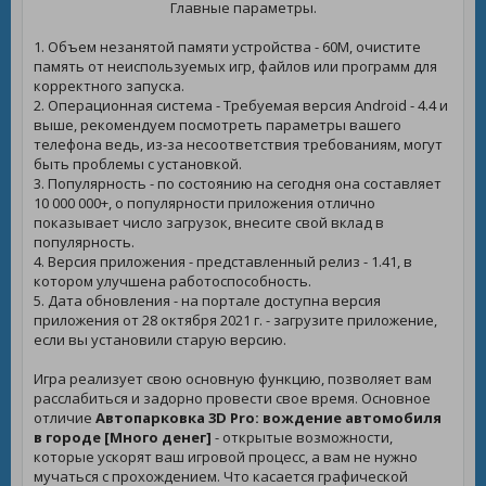
Главные параметры.
1. Объем незанятой памяти устройства - 60M, очистите
память от неиспользуемых игр, файлов или программ для
корректного запуска.
2. Операционная система - Требуемая версия Android - 4.4 и
выше, рекомендуем посмотреть параметры вашего
телефона ведь, из-за несоответствия требованиям, могут
быть проблемы с установкой.
3. Популярность - по состоянию на сегодня она составляет
10 000 000+, о популярности приложения отлично
показывает число загрузок, внесите свой вклад в
популярность.
4. Версия приложения - представленный релиз - 1.41, в
котором улучшена работоспособность.
5. Дата обновления - на портале доступна версия
приложения от 28 октября 2021 г. - загрузите приложение,
если вы установили старую версию.
Игра реализует свою основную функцию, позволяет вам
расслабиться и задорно провести свое время. Основное
отличие
Автопарковка 3D Pro: вождение автомобиля
в городе [Много денег]
- открытые возможности,
которые ускорят ваш игровой процесс, а вам не нужно
мучаться с прохождением. Что касается графической