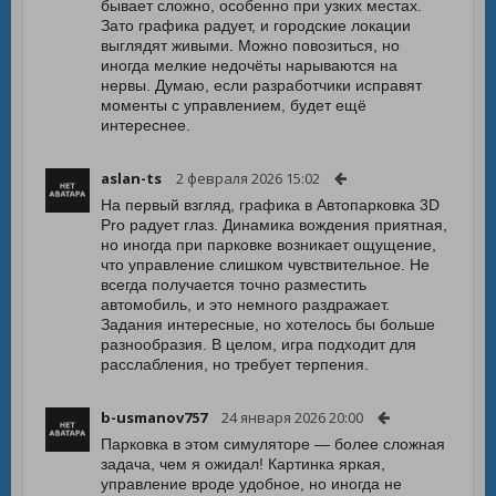
бывает сложно, особенно при узких местах.
Зато графика радует, и городские локации
выглядят живыми. Можно повозиться, но
иногда мелкие недочёты нарываются на
нервы. Думаю, если разработчики исправят
моменты с управлением, будет ещё
интереснее.
aslan-ts
2 февраля 2026 15:02
На первый взгляд, графика в Автопарковка 3D
Pro радует глаз. Динамика вождения приятная,
но иногда при парковке возникает ощущение,
что управление слишком чувствительное. Не
всегда получается точно разместить
автомобиль, и это немного раздражает.
Задания интересные, но хотелось бы больше
разнообразия. В целом, игра подходит для
расслабления, но требует терпения.
b-usmanov757
24 января 2026 20:00
Парковка в этом симуляторе — более сложная
задача, чем я ожидал! Картинка яркая,
управление вроде удобное, но иногда не