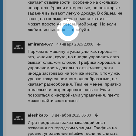
хватает отзывчивости, особенно на скользких
поворотах. Уровни интересные, но некоторые
задания вызывают легкую досаду. В общем, не
знаю, на сколько надолго меня хватит —
может, просто не совсем мой жанр. Но если
любите испытания — пробуйте!
amiran94677
4 января 2026 23:00
Парковать машину в узких улочках города —
это, конечно, круто, но иногда управлять авто
бывает слишком сложно. Графика хорошая, а
управляемость довольно отзывчивая, хотя
иногда застреваю на том же месте. К тому же,
уровни кажутся немного однообразными, не
хватает разнообразия. Тем не менее, приятно
отвлечься и потренировать навыки. Если
повозиться с настройками управления, где-то
можно найти свои плюсы!
aleshka05
3 декабря 2025 06:00
Игра предлагает захватывающий опыт
вождения по городским улицам. Графика на
уровне, управление intuitive, если не считать