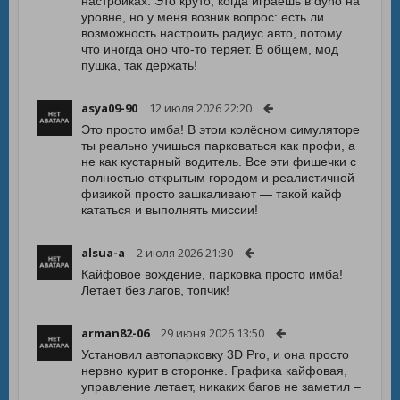
настройках. Это круто, когда играешь в dyno на
уровне, но у меня возник вопрос: есть ли
возможность настроить радиус авто, потому
что иногда оно что-то теряет. В общем, мод
пушка, так держать!
asya09-90
12 июля 2026 22:20
Это просто имба! В этом колёсном симуляторе
ты реально учишься парковаться как профи, а
не как кустарный водитель. Все эти фишечки с
полностью открытым городом и реалистичной
физикой просто зашкаливают — такой кайф
кататься и выполнять миссии!
alsua-a
2 июля 2026 21:30
Кайфовое вождение, парковка просто имба!
Летает без лагов, топчик!
arman82-06
29 июня 2026 13:50
Установил автопарковку 3D Pro, и она просто
нервно курит в сторонке. Графика кайфовая,
управление летает, никаких багов не заметил –