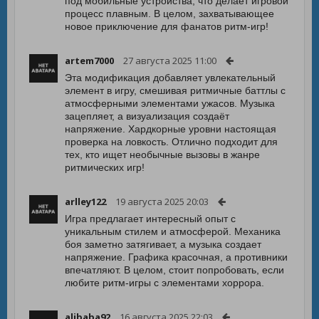
под мобильные устройства, что делает игровой
процесс плавным. В целом, захватывающее
новое приключение для фанатов ритм-игр!
artem7000
27 августа 2025 11:00
Эта модификация добавляет увлекательный
элемент в игру, смешивая ритмичные баттлы с
атмосферными элементами ужасов. Музыка
зацепляет, а визуализация создаёт
напряжение. Хардкорные уровни настоящая
проверка на ловкость. Отлично подходит для
тех, кто ищет необычные вызовы в жанре
ритмических игр!
arlley122
19 августа 2025 20:03
Игра предлагает интересный опыт с
уникальным стилем и атмосферой. Механика
боя заметно затягивает, а музыка создает
напряжение. Графика красочная, а противники
впечатляют. В целом, стоит попробовать, если
любите ритм-игры с элементами хоррора.
alibaba92
16 августа 2025 22:03