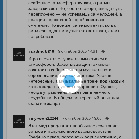
особенное: атмосфера жуткая, а ритмы
завораживают. Но, честно говоря, иногда чуть
перегружено — не успеваешь за мелодией, а
реакции персонажей порой вызывают
смятение. Но все же, за те моменты, когда
ритм совпадает и музыка захватывает, стоит
попробовать!
asadmub810
8 октября 2025 14:31
Игра впечатляет уникальным стилем и
атмосферой. Захватывающий геймплей
сочетает в себе элементы музыкального
соревнования и жуткой эстетики. Уровни
интересные, а музыкальные треки под каждым
из них задают нужное настроение. Однако,
иногда управление может быть немного
неудобным. В общем, интересный опыт для
фанатов жанра.
amy-won22244
7 октября 2025 18:00
Этот мод предлагает необычное сочетание
ритмов и напряженного взаимодействия.
Графика яркая, персонажи харизматичные, а