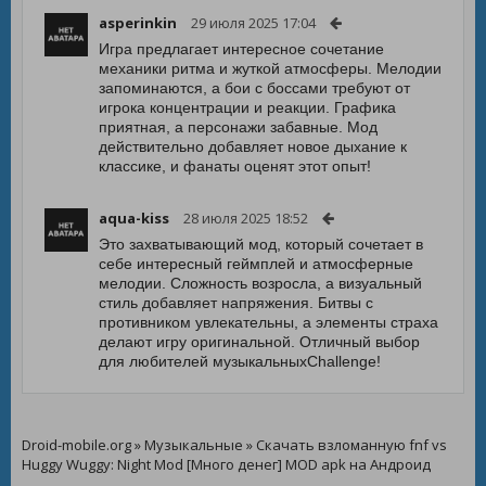
asperinkin
29 июля 2025 17:04
Игра предлагает интересное сочетание
механики ритма и жуткой атмосферы. Мелодии
запоминаются, а бои с боссами требуют от
игрока концентрации и реакции. Графика
приятная, а персонажи забавные. Мод
действительно добавляет новое дыхание к
классике, и фанаты оценят этот опыт!
aqua-kiss
28 июля 2025 18:52
Это захватывающий мод, который сочетает в
себе интересный геймплей и атмосферные
мелодии. Сложность возросла, а визуальный
стиль добавляет напряжения. Битвы с
противником увлекательны, а элементы страха
делают игру оригинальной. Отличный выбор
для любителей музыкальныхChallenge!
Droid-mobile.org
»
Музыкальные
» Скачать взломанную fnf vs
Huggy Wuggy: Night Mod [Много денег] MOD apk на Андроид