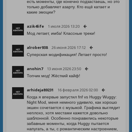
есть моменты, где конечно подзастаешь, но это
только добавляет азарту. Кто ещё катает и
какие эмоции?
azik4life
1 июля 2026 13:20
Мод летает, имба! Классные треки!
alrober938
26 июня 2026 17:12
Суперская модификация! Летает просто!
anohin7
13 июня 2026 23:50
Топчик мод! Жёсткий кайф!
arhideja89231
16 февраля 2026 02:00
Когда я впервые запустил fnf vs Huggy Wuggy:
Night Mod, меня немного удивило, как хорошо
экшен сочетается с музыкой. Графика выглядит
неплохо, хотя местами кажется довольно
шаблонной. Особенно понравились некоторые
забавные моменты, когда Huggy пытается
напугать, а ты, с романтическим настроением,