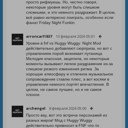
просто рифмуешь. Но, честно говоря,
некоторые уровня могут быть слишком
сложными, и это немного раздражает. В целом,
всё равно интересно поиграть, особенно если
фанат Friday Night Funkin.
arroncarl1837
13 февраля 2026 05:01
Уровни в fnf vs Huggy Wuggy: Night Mod
действительно добавляют сюрприза, но вот с
управлением порой возникает путаница.
Мелодия классная, зацепила, но некоторые
моменты вызывают легкое раздражение из-за
слишком резкого изменения ритма. За
хорошую атмосферу и отличное музыкальное
сопровождение ставлю плюс, а вот косяки в
управлении немного портят впечатление. В
целом, не самое лучшее, но и не самое
плохое.
archengel
8 февраля 2026 05:00
Просто вау, вот это встреча персонажей из
разных миров! Мод с Huggy Wuggy
действительно привносит в FNF что-то