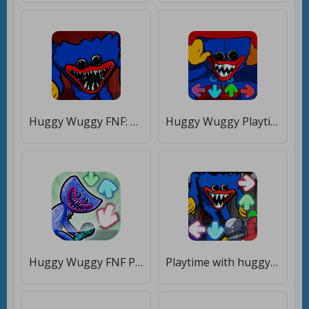
Huggy Wuggy FNF: Play FNF Mod [Много монет]
Huggy Wuggy Playtime: FNF horror Mod [Бесплатные покупки]
Huggy Wuggy FNF Playtime mod [Много монет]
Playtime with huggy toy in FNF [Мод меню]