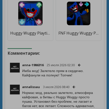
Huggy Wuggy Playtime FNF Mod [Много монет]
FNF Huggy Wuggy Playtime Mod [Много монет]
Комментарии:
anna-1986316
25 июля 2026 02:30
Имба мод! Залетело прям в сердечко.
Кайфанули на полную! Топчик!
annalissau
3 июля 2026 08:40
Нормас мод, реально залетело, атмосфера
кайфовая, а битвы с Huggy Wuggy просто
пушка. Установил без проблем, не лагает и
багов нет, все летает. Сложность адекватная,