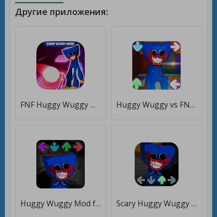
Другие приложения:
FNF Huggy Wuggy Mod Tiles Hop [Много денег]
Huggy Wuggy vs FNF : Playtime mod [Много денег]
Huggy Wuggy Mod fnf [Бесплатные покупки]
Scary Huggy Wuggy FNF Mod Test [Много денег]