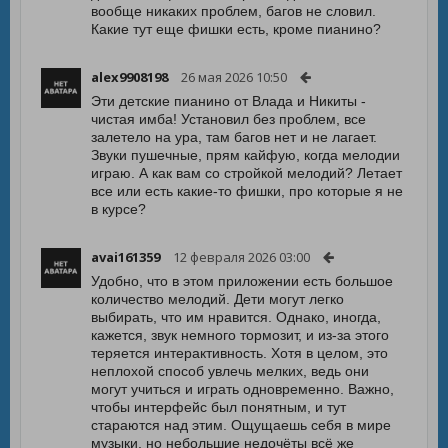
вообще никаких проблем, багов не словил.
Какие тут еще фишки есть, кроме пианино?
alex9908198
26 мая 2026 10:50
Эти детские пианино от Влада и Никиты -
чистая имба! Установил без проблем, все
залетело на ура, там багов нет и не лагает.
Звуки пушечные, прям кайфую, когда мелодии
играю. А как вам со стройкой мелодий? Летает
все или есть какие-то фишки, про которые я не
в курсе?
avai161359
12 февраля 2026 03:00
Удобно, что в этом приложении есть большое
количество мелодий. Дети могут легко
выбирать, что им нравится. Однако, иногда,
кажется, звук немного тормозит, и из-за этого
теряется интерактивность. Хотя в целом, это
неплохой способ увлечь мелких, ведь они
могут учиться и играть одновременно. Важно,
чтобы интерфейс был понятным, и тут
стараются над этим. Ощущаешь себя в мире
музыки, но небольшие недочёты всё же