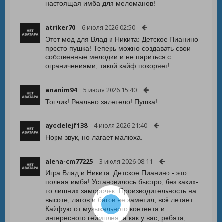
настоящая имба для меломанов!
atriker70
6 июля 2026 02:50
Этот мод для Влад и Никита: Детское Пианино
просто пушка! Теперь можно создавать свои
собственные мелодии и не париться с
ограничениями, такой кайф покоряет!
ananim94
5 июля 2026 15:40
Топчик! Реально залетело! Пушка!
ayodelejf138
4 июля 2026 21:40
Норм звук, но лагает малюха.
alena-cm77225
3 июля 2026 08:11
Игра Влад и Никита: Детское Пианино - это
полная имба! Установилось быстро, без каких-
то лишних заморочек. Производительность на
высоте, лагов и багов не заметил, всё летает.
Кайфую от музыкального контента и
интересного геймплея, а как у вас, ребята,