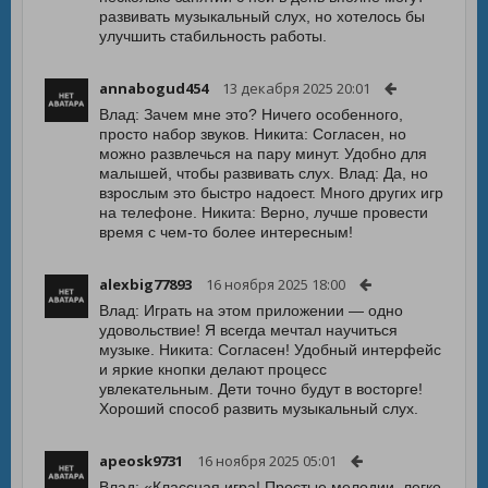
развивать музыкальный слух, но хотелось бы
улучшить стабильность работы.
annabogud454
13 декабря 2025 20:01
Влад: Зачем мне это? Ничего особенного,
просто набор звуков. Никита: Согласен, но
можно развлечься на пару минут. Удобно для
малышей, чтобы развивать слух. Влад: Да, но
взрослым это быстро надоест. Много других игр
на телефоне. Никита: Верно, лучше провести
время с чем-то более интересным!
alexbig77893
16 ноября 2025 18:00
Влад: Играть на этом приложении — одно
удовольствие! Я всегда мечтал научиться
музыке. Никита: Согласен! Удобный интерфейс
и яркие кнопки делают процесс
увлекательным. Дети точно будут в восторге!
Хороший способ развить музыкальный слух.
apeosk9731
16 ноября 2025 05:01
Влад: «Классная игра! Простые мелодии, легко