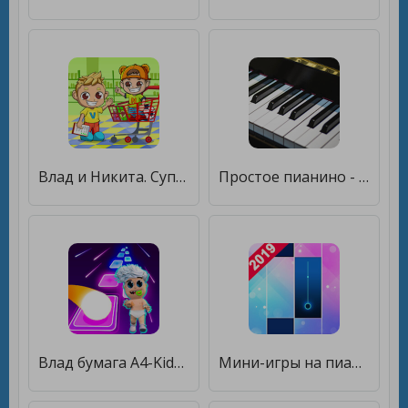
Влад и Никита. Супермаркет для детей [Бесплатные покупки]
Простое пианино - до ре ми [Мод меню]
Влад бумага A4-Kids Dancing Tiles Hop [Мод меню]
Мини-игры на пианино [Много денег]