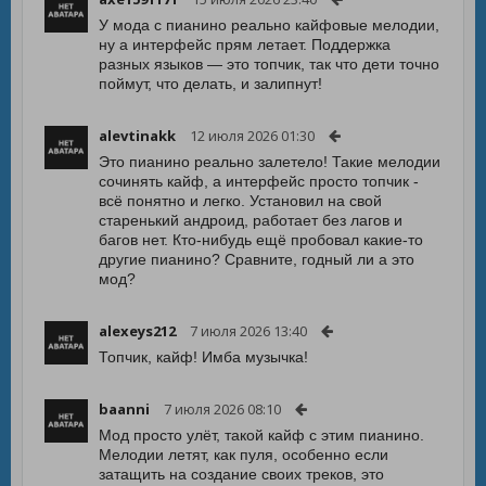
У мода с пианино реально кайфовые мелодии,
ну а интерфейс прям летает. Поддержка
разных языков — это топчик, так что дети точно
поймут, что делать, и залипнут!
alevtinakk
12 июля 2026 01:30
Это пианино реально залетело! Такие мелодии
сочинять кайф, а интерфейс просто топчик -
всё понятно и легко. Установил на свой
старенький андроид, работает без лагов и
багов нет. Кто-нибудь ещё пробовал какие-то
другие пианино? Сравните, годный ли а это
мод?
alexeys212
7 июля 2026 13:40
Топчик, кайф! Имба музычка!
baanni
7 июля 2026 08:10
Мод просто улёт, такой кайф с этим пианино.
Мелодии летят, как пуля, особенно если
затащить на создание своих треков, это