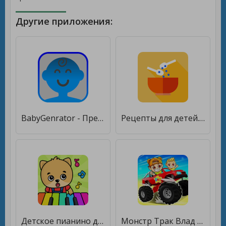
Другие приложения:
BabyGenrator - Предскажи свое будущее детское лицо [Без рекламы]
Рецепты для детей. Детское меню. Питание и прикорм [Premium]
Детское пианино для малышей [Мод меню]
Монстр Трак Влад и Никита [Мод меню]