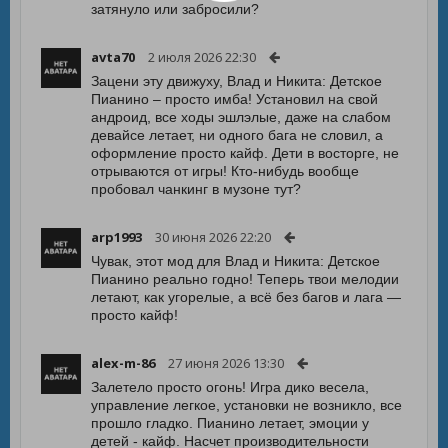
затянуло или забросили?
avta70
2 июля 2026 22:30
Зацени эту движуху, Влад и Никита: Детское
Пианино – просто имба! Установил на свой
андроид, все ходы эшлэлые, даже на слабом
девайсе летает, ни одного бага не словил, а
оформление просто кайф. Дети в восторге, не
отрываются от игры! Кто-нибудь вообще
пробовал чанкинг в музоне тут?
arp1993
30 июня 2026 22:20
Чувак, этот мод для Влад и Никита: Детское
Пианино реально годно! Теперь твои мелодии
летают, как угорелые, а всё без багов и лага —
просто кайф!
alex-m-86
27 июня 2026 13:30
Залетело просто огонь! Игра дико весела,
управление легкое, установки не возникло, все
прошло гладко. Пианино летает, эмоции у
детей - кайф. Насчет производительности