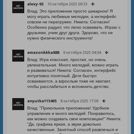
alexy-92
10 октября 2025 09:33
Влад: Это приложение просто шикарное! Я
могу играть любимые мелодии, а интерфейс
совсем не перегружен. Никита: Согласен!
Особенно радует, что легко осваивать. Играю с
друзьями, учим друг друга. Здорово, что не
нужно физического инструмента!
amazonkkka888
9 октября 2025 04:04
Влад: Игра классная, простая, но очень
увлекательная. Много мелодий, можно играть
и развиваться! Никита: Согласен, интерфейс
интуитивно понятный. Дети быстро
осваиваются, а взрослым тоже не хватает,
чтобы расслабиться и вспомнить детство.
anyutka115405
8 октября 2025 17:09
Влад: "Прикольное приложение! Удобное
управление и много мелодий. Понравилось,
как можно создавать свои композиции!" Никита:
"Да, графика яркая, а звуки довольно
качественные. Занятный способ развлечься и