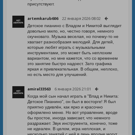
присутствуют.
artemkarub606
22 января 2026 08:02
Детское пианино с Владом и Никитой выглядит
довольно мило, но, честно говоря, немного
скучновато. Музыка веселая, но почему-то не
хватает разнообразия мелодий. Для детей,
которые любят играть с музыкальными
инструментами, это может быть неплохим
вариантом, но мне кажется, что со временем
это занятие быстро надоест. Зато графика
яркая и привлекательная. В общем, неплохо,
но есть место для улучшений.
amiral33563
6 января 2026 21:01
Когда мой сын начал играть в "Влад и Никита:
Детское Пианино", он был в восторге! Я был
приятно удивлён, как ярко и красочно
оформлено меню. Но вот управление, вроде
бы простое, иногда зависает, что немного
раздражает. Звук инструмента, конечно, тоже
не идеален. В целом, игра неплохая, и
несколько занятий с ней в день вполне могут