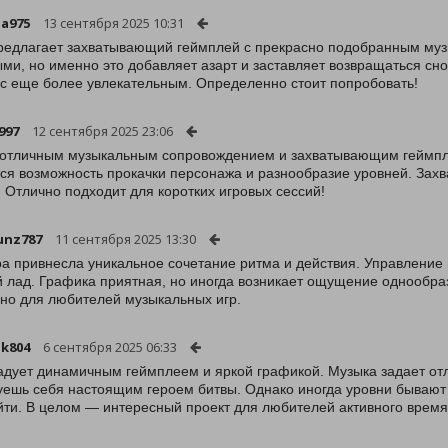
a975
13 сентября 2025 10:31
редлагает захватывающий геймплей с прекрасно подобранным муз
ми, но именно это добавляет азарт и заставляет возвращаться сн
с еще более увлекательным. Определенно стоит попробовать!
997
12 сентября 2025 23:06
 отличным музыкальным сопровождением и захватывающим геймпле
ся возможность прокачки персонажа и разнообразие уровней. Зах
. Отлично подходит для коротких игровых сессий!
unz787
11 сентября 2025 13:30
ра привнесла уникальное сочетание ритма и действия. Управление
 лад. Графика приятная, но иногда возникает ощущение однообраз
но для любителей музыкальных игр.
ik804
6 сентября 2025 06:33
адует динамичным геймплеем и яркой графикой. Музыка задает отл
уешь себя настоящим героем битвы. Однако иногда уровни бывают
йти. В целом — интересный проект для любителей активного врем