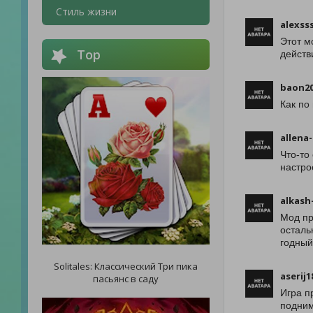
Стиль жизни
alexss
Этот м
Top
действ
baon20
Как по
allena-
Что-то
настро
alkash
Мод пр
осталь
годный
Solitales: Классический Три пика
aserij1
пасьянс в саду
Игра п
подним