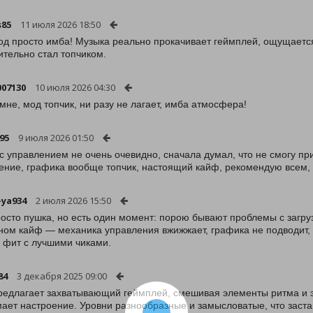
s85
11 июля 2026 18:50
од просто имба! Музыка реально прокачивает геймплей, ощущается,
ительно стал топчиком.
07130
10 июля 2026 04:30
 мне, мод топчик, ни разу не лагает, имба атмосфера!
95
9 июля 2026 01:50
 с управлением не очень очевидно, сначала думал, что не смогу пр
ение, графика вообще топчик, настоящий кайф, рекомендую всем, 
-ya934
2 июля 2026 15:50
осто пушка, но есть один момент: порою бывают проблемы с загрузко
ном кайф — механика управления вжижжает, графика не подводит, а
 фит с лучшими чиками.
84
3 декабря 2025 09:00
редлагает захватывающий геймплей, смешивая элементы ритма и э
ает настроение. Уровни разнообразные и замысловатые, что заста