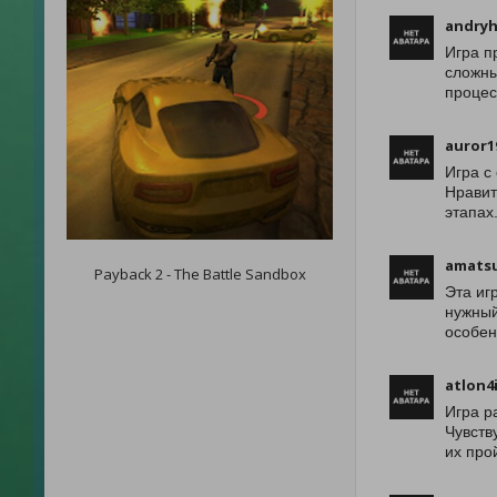
andryh
Игра п
сложны
процес
auror1
Игра с
Нравит
этапах
amats
Payback 2 - The Battle Sandbox
Эта иг
нужный
особен
atlon4
Игра р
Чувств
их про