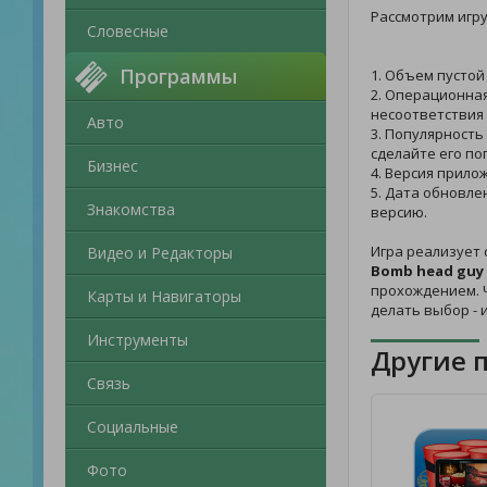
Рассмотрим игр
Словесные
Программы
1. Объем пустой
2. Операционная
несоответствия 
Авто
3. Популярность
сделайте его по
Бизнес
4. Версия прило
5. Дата обновле
Знакомства
версию.
Игра реализует 
Видео и Редакторы
Bomb head guy
прохождением. Ч
Карты и Навигаторы
делать выбор - 
Инструменты
Другие 
Связь
Социальные
Фото