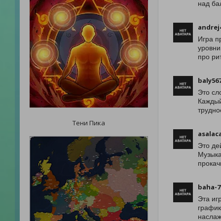
над ба
andrej
Игра п
уровни
про ри
baly56
Это сл
Каждый
трудно
Тени Пика
asalac
Это де
Музыка
прокач
baha-7
Эта иг
график
наслаж