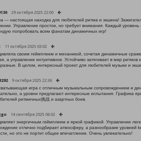
0130
29 октября 2025 22:00
ра — настоящая находка для любителей ритма и экшена! Зажигате
ении. Управление простое, но требует внимания. Каждый уровень
ндую попробовать всем фанатам динамичных игр!
z
11 октября 2025 03:02
дивляла своим геймплеем и механикой, сочетая динамичные сраже
ая, а управление интуитивное. Устойчиво затягивает в мир ритмов и
разные. В целом, интересный проект для любителей музыки и экш
3292
9 октября 2025 22:36
хватывающая игра с отличным музыкальным сопровождением и ди
кательно, а уровни предлагают интересные испытания. Графика яр
бителей ритмичных挑战 и азартных боев.
ggo
14 сентября 2025 06:02
дивляет энергичным геймплеем и яркой графикой. Управление легко
ождение отлично подбирает атмосферу, а разнообразие уровней kee
сти, но это не портит общее впечатление. Очень увлекательно!