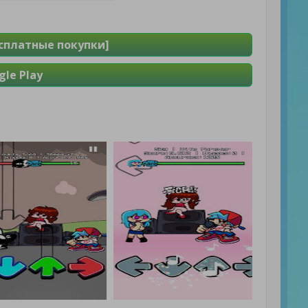
есплатные покупки]
le Play