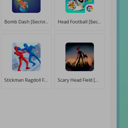
Bomb Dash [Бесплатные покупки]
Head Football [Бесплатные покупки]
Stickman Ragdoll Fighter [Много монет]
Scary Head Field [Много монет]