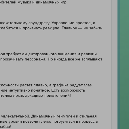
юбителей музыки и динамичных игр.
лекательному саундтреку. Управление простое, а
лабиться и прокачать реакцию. Главное — не забыть
 боя требует акцентированного внимания и реакции.
 прокачивать персонажа. Но иногда все же всплывают
ожности растёт плавно, а графика радует глаз.
ние интуитивно понятное. Есть возможность
ителям ярких аркадных приключений!
ё увлекательной. Динамичный геймплей и стильная
ые уровни позволят легко погрузиться в процесс и
забав!