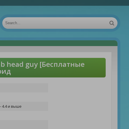
b head guy [Бесплатные
оид
- 4.4 и выше