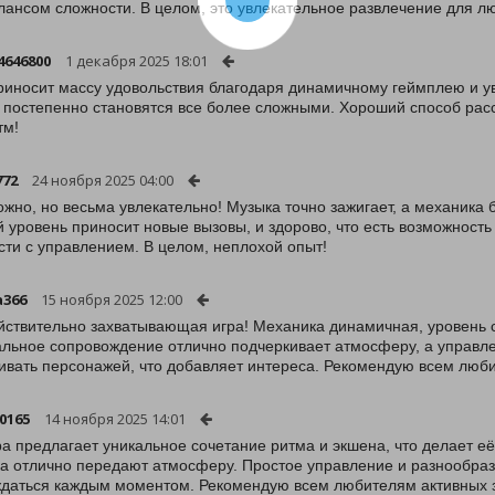
лансом сложности. В целом, это увлекательное развлечение для л
4646800
1 декабря 2025 18:01
риносит массу удовольствия благодаря динамичному геймплею и ув
 постепенно становятся все более сложными. Хороший способ расс
тм!
772
24 ноября 2025 04:00
ожно, но весьма увлекательно! Музыка точно зажигает, а механика
 уровень приносит новые вызовы, и здорово, что есть возможность
сти с управлением. В целом, неплохой опыт!
a366
15 ноября 2025 12:00
йствительно захватывающая игра! Механика динамичная, уровень сл
льное сопровождение отлично подчеркивает атмосферу, а управле
ивать персонажей, что добавляет интереса. Рекомендую всем люб
0165
14 ноября 2025 14:01
ра предлагает уникальное сочетание ритма и экшена, что делает е
а отлично передают атмосферу. Простое управление и разнообразн
даться каждым моментом. Рекомендую всем любителям активных 