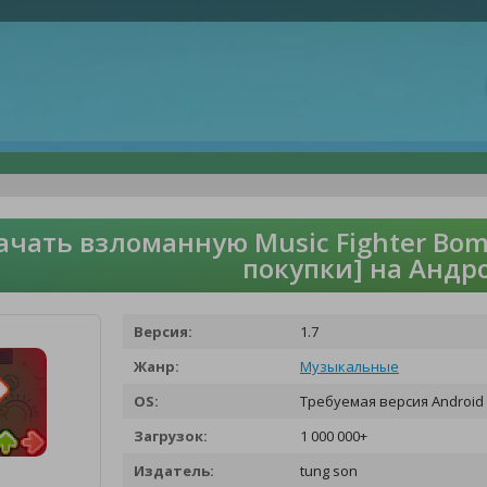
ачать взломанную Music Fighter Bom
покупки] на Андр
Версия:
1.7
Жанр:
Музыкальные
OS:
Требуемая версия Android 
Загрузок:
1 000 000+
Издатель:
tung son