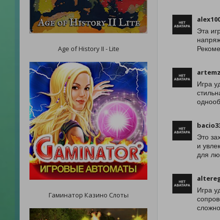
alex10
Эта иг
напряж
Age of History II - Lite
Рекоме
artem
Игра у
стильн
однооб
bacio3
Это за
и увле
для лю
altere
Игра у
Гаминатор Казино Слоты
сопров
сложно