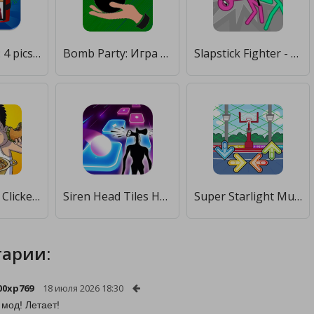
Word Bomb : 4 pics 1 word [Много монет]
Bomb Party: Игра для вечеринок [Много денег]
Slapstick Fighter - Stickman Ragdoll Fighting Game [Бесплатные покупки]
Food Fighter Clicker [Мод меню]
Siren Head Tiles Hop - Edm Rush Music Game [Много монет]
Super Starlight Music Show: Hex x Starlight Mayhem [Бесплатные покупки]
арии:
00xp769
18 июля 2026 18:30
 мод! Летает!