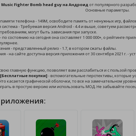
у
Music Fighter Bomb head guy на Андроид
от популярного разрабо
Основные параметры.
 памяти телефона - 149M, освободите память от ненужных игр, файло
 система - Требуемая версия Android - 4.4 и выше, советуем рассмот
требованиям, могут быть зависания при запуске.
 - по состоянию на сегодня она составляет 1 000 000+, о рейтинге пр
пулярнее.
жения - представленный релиз - 1.7, в котором сжаты файлы.
ния - на сайте доступна версия приложения от 30 сентября 2021 г. -
свою главную функцию, позволяет вам расслабиться и с пользой пр
 [Бесплатные покупки]
- вспомогательные перспективы, которые ус
то касается графической оболочки, то все на замечательном уровне
играть в простую версию или использовать МОД. Не забывайте пос
приложения: