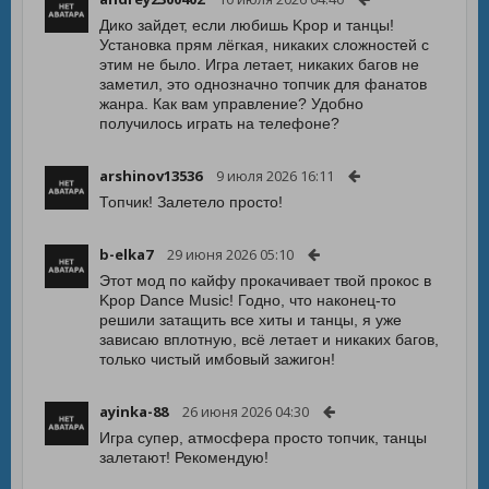
Дико зайдет, если любишь Kpop и танцы!
Установка прям лёгкая, никаких сложностей с
этим не было. Игра летает, никаких багов не
заметил, это однозначно топчик для фанатов
жанра. Как вам управление? Удобно
получилось играть на телефоне?
arshinov13536
9 июля 2026 16:11
Топчик! Залетело просто!
b-elka7
29 июня 2026 05:10
Этот мод по кайфу прокачивает твой прокос в
Kpop Dance Music! Годно, что наконец-то
решили затащить все хиты и танцы, я уже
зависаю вплотную, всё летает и никаких багов,
только чистый имбовый зажигон!
ayinka-88
26 июня 2026 04:30
Игра супер, атмосфера просто топчик, танцы
залетают! Рекомендую!