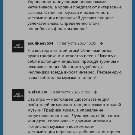
Управление танцующими персонажами
интуитивное, а уровни предлагают интересные
вызовы. Отличная музыка и возможность
кастомизации персонажей делают процесс
увлекательным. Определенно стоит
попробовать фанатам жанра!
asulikaev604
17 августа 2025 15:35
Я в восторге от этой игры! Отличный ритм,
яркая графика и множество песен. Чувствую
себя настоящим айдолом, проходя турниры и
осваивая танцы. Механика удобная, а
челленджи всегда вносят интерес. Рекомендую
всем любителям музыки и танцев!
b-elen330
14 августа 2025 21:05
Эта игра — настоящее удовольствие для
любителей ритмичных танцев и зажигательной
музыки! Графика яркая, а управление
интуитивно понятное. Чувствуешь себя частью
концерта, соревнуясь с другими игроками.
Потрясная музыка и возможности
кастомизации персонажа добавляют интереса.