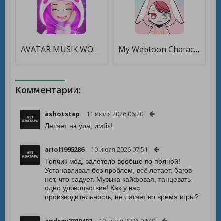
AVATAR MUSIK WORLD - Music and Dance Game [Мод меню]
My Webtoon Character:Kpop IDOL [Бесплатные покупки]
Комментарии:
ashotstep
11 июля 2026 06:20
Летает на ура, имба!
ariol1995286
10 июля 2026 07:51
Топчик мод, залетело вообще по полной!
Устанавливал без проблем, всё летает, багов
нет, что радует. Музыка кайфовая, танцевать
одно удовольствие! Как у вас
производительность, не лагает во время игры?
andrey2300402
10 июля 2026 04:40