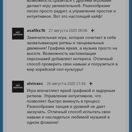
возможность сразиться с другими игроками
делают игру увлекательной. Разнообразие
песен просто радует, а управление простое и
интуитивное. Вот это настоящий кайф!
asafiks76
27 августа 2025 00:06
Замечательная игра, которая сочетает в себе
захватывающие ритмы и танцевальные
движения! Графика яркая, а музыка просто на
высоте. Возможность кастомизации
персонажей добавляет интереса. Отличный
способ проверить свои навыки и погрузиться в
мир корейской поп-культуры!
alvinaxc
26 августа 2025 21:36
Игра впечатляет яркой графикой и задорным
ритмом. Управление интуитивное, что
позволяет быстро вникнуть в процесс.
Разнообразие танцев и уровней не дает
заскучать. Отличный способ испытать свои
навыки и насладиться любимой музыкой в
одном флаконе!