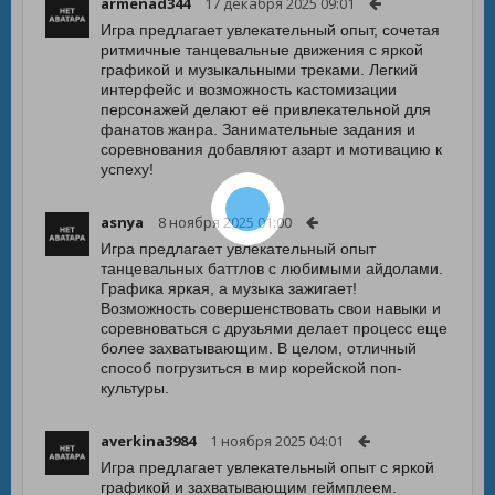
armenad344
17 декабря 2025 09:01
Игра предлагает увлекательный опыт, сочетая
ритмичные танцевальные движения с яркой
графикой и музыкальными треками. Легкий
интерфейс и возможность кастомизации
персонажей делают её привлекательной для
фанатов жанра. Занимательные задания и
соревнования добавляют азарт и мотивацию к
успеху!
asnya
8 ноября 2025 01:00
Игра предлагает увлекательный опыт
танцевальных баттлов с любимыми айдолами.
Графика яркая, а музыка зажигает!
Возможность совершенствовать свои навыки и
соревноваться с друзьями делает процесс еще
более захватывающим. В целом, отличный
способ погрузиться в мир корейской поп-
культуры.
averkina3984
1 ноября 2025 04:01
Игра предлагает увлекательный опыт с яркой
графикой и захватывающим геймплеем.