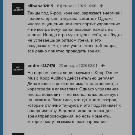
alibaba92815
6 февраля 2026 10:00
Танцы под K-pop, конечно, заряжают энергией!
Графика яркая, а музыка зажигает. Однако
иногда ощущения немного портит управление
– не всегда получается вовремя нажать на
кнопки. Иногда игра чувствуешь себя, как будто
не успеваешь за ритмом трека, и это
раздражает. Но, если учесть масштаб жанра,
всё равно приятно проводить время.
andrei-287476
23 января 2026 02:01
На первое впечатление музыка в Kpop Dance
Music Kpop Audition действительно цепляет.
Динамичные треки поднимают настроение, а
хореография впечатляет. Однако управление
иногда подводит — не всегда четко реагирует
на нажатия. Заметила, что тут много юзеров,
которые отлично танцуют, и это подстегивает к
соперничеству. В целом, игра неплоха для
времяпрепровождения, но есть моменты,
которые могут вызывать разочарование.