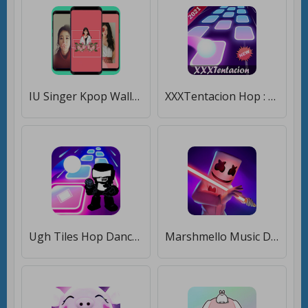
IU Singer Kpop Wallpaper- HD 4K [Premium]
XXXTentacion Hop : Kpop Music [Много монет]
Ugh Tiles Hop Dance: Friday Funny Music [Много монет]
Marshmello Music Dance [Мод меню]