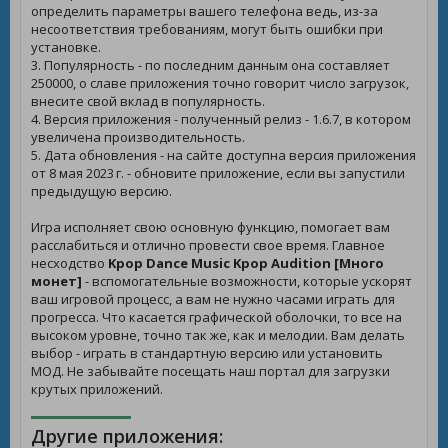
определить параметры вашего телефона ведь, из-за
несоответствия требованиям, могут быть ошибки при
установке.
3. Популярность - по последним данным она составляет
250000, о славе приложения точно говорит число загрузок,
внесите свой вклад в популярность.
4. Версия приложения - полученный релиз - 1.6.7, в котором
увеличена производительность.
5. Дата обновления - на сайте доступна версия приложения
от 8 мая 2023 г. - обновите приложение, если вы запустили
предыдущую версию.
Игра исполняет свою основную функцию, помогает вам
расслабиться и отлично провести свое время. Главное
несходство
Kpop Dance Music Kpop Audition [Много
монет]
- вспомогательные возможности, которые ускорят
ваш игровой процесс, а вам не нужно часами играть для
прогресса. Что касается графической оболочки, то все на
высоком уровне, точно так же, как и мелодии. Вам делать
выбор - играть в стандартную версию или установить
МОД. Не забывайте посещать наш портал для загрузки
крутых приложений.
Другие приложения: