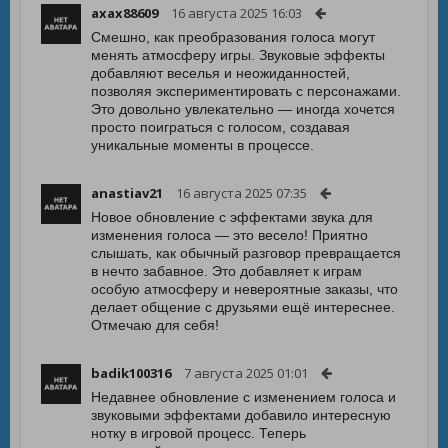
axax88609
16 августа 2025 16:03
Смешно, как преобразования голоса могут
менять атмосферу игры. Звуковые эффекты
добавляют веселья и неожиданностей,
позволяя экспериментировать с персонажами.
Это довольно увлекательно — иногда хочется
просто поиграться с голосом, создавая
уникальные моменты в процессе.
anastiav21
16 августа 2025 07:35
Новое обновление с эффектами звука для
изменения голоса — это весело! Приятно
слышать, как обычный разговор превращается
в нечто забавное. Это добавляет к играм
особую атмосферу и невероятные заказы, что
делает общение с друзьями ещё интереснее.
Отмечаю для себя!
badik100316
7 августа 2025 01:01
Недавнее обновление с изменением голоса и
звуковыми эффектами добавило интересную
нотку в игровой процесс. Теперь