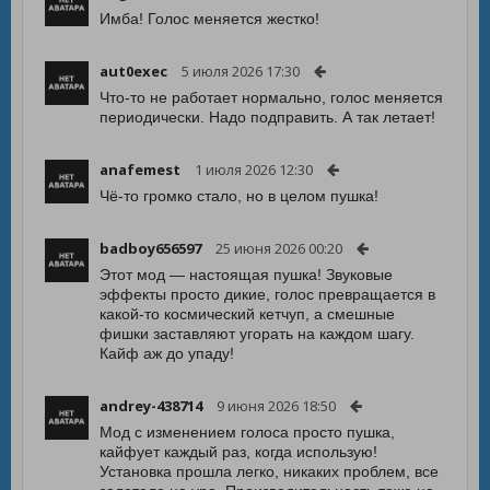
Имба! Голос меняется жестко!
aut0exec
5 июля 2026 17:30
Что-то не работает нормально, голос меняется
периодически. Надо подправить. А так летает!
anafemest
1 июля 2026 12:30
Чё-то громко стало, но в целом пушка!
badboy656597
25 июня 2026 00:20
Этот мод — настоящая пушка! Звуковые
эффекты просто дикие, голос превращается в
какой-то космический кетчуп, а смешные
фишки заставляют угорать на каждом шагу.
Кайф аж до упаду!
andrey-438714
9 июня 2026 18:50
Мод с изменением голоса просто пушка,
кайфует каждый раз, когда использую!
Установка прошла легко, никаких проблем, все