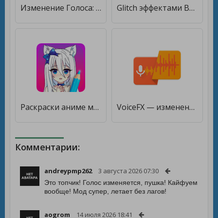
Изменение Голоса: Диктофон и Автотюн - Редактор [Без рекламы]
Glitch эффектами Видеоредактор [Premium]
Раскраски аниме манга с анимированными эффектами [Мод меню]
VoiceFX — изменение голоса с помощью эффектов [Много денег]
Комментарии:
andreypmp262
3 августа 2026 07:30
Это топчик! Голос изменяется, пушка! Кайфуем
вообще! Мод супер, летает без лагов!
aogrom
14 июля 2026 18:41