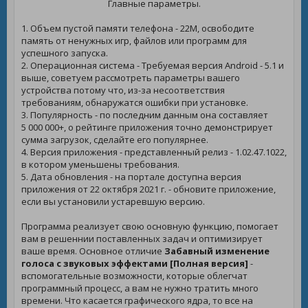
Главные параметры.
1. Объем пустой памяти телефона - 22M, освободите
память от ненужных игр, файлов или программ для
успешного запуска.
2. Операционная система - Требуемая версия Android - 5.1 и
выше, советуем рассмотреть параметры вашего
устройства потому что, из-за несоответствия
требованиям, обнаружатся ошибки при установке.
3. Популярность - по последним данным она составляет
5 000 000+, о рейтинге приложения точно демонстрирует
сумма загрузок, сделайте его популярнее.
4. Версия приложения - представленный релиз - 1.02.47.1022,
в котором уменьшены требования.
5. Дата обновления - на портале доступна версия
приложения от 22 октября 2021 г. - обновите приложение,
если вы установили устаревшую версию.
Программа реализует свою основную функцию, помогает
вам в решеннии поставленных задач и оптимизирует
ваше время. Основное отличие
Забавный изменение
голоса с звуковых эффектами [Полная версия]
-
вспомогательные возможности, которые облегчат
программный процесс, а вам не нужно тратить много
времени. Что касается графического ядра, то все на