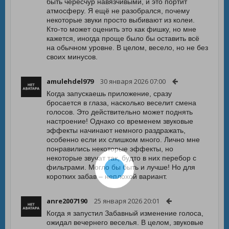
быть чересчур навязчивыми, и это портит
атмосферу. Я ещё не разобрался, почему
некоторые звуки просто выбивают из колеи.
Кто-то может оценить это как фишку, но мне
кажется, иногда проще было бы оставить всё
на обычном уровне. В целом, весело, но не без
своих минусов.
amulehdel979
30 января 2026 07:00
Когда запускаешь приложение, сразу
бросается в глаза, насколько веселит смена
голосов. Это действительно может поднять
настроение! Однако со временем звуковые
эффекты начинают немного раздражать,
особенно если их слишком много. Лично мне
понравились некоторые эффекты, но
некоторые звучат так, будто в них перебор с
фильтрами. Могло бы быть и лучше! Но для
коротких забав – неплохой вариант.
anre2007190
25 января 2026 20:01
Когда я запустил Забавный изменение голоса,
ожидал вечернего веселья. В целом, звуковые