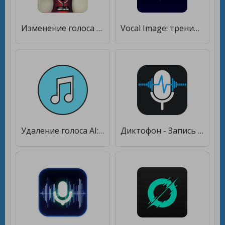
Изменение голоса на женский [Полная версия]
Vocal Image: тренировки голоса [Полная версия]
Удаление голоса AI: разделение музыки [Полная версия]
Диктофон - Запись звука голоса аудио & Звукозапись [Полная версия]