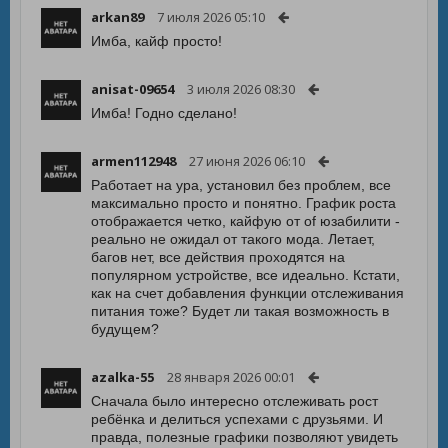
arkan89
7 июля 2026 05:10
Имба, кайф просто!
anisat-09654
3 июля 2026 08:30
Имба! Годно сделано!
armen112948
27 июня 2026 06:10
Работает на ура, установил без проблем, все
максимально просто и понятно. График роста
отображается четко, кайфую от of юзабилити -
реально не ожидал от такого мода. Летает,
багов нет, все действия проходятся на
популярном устройстве, все идеально. Кстати,
как на счет добавления функции отслеживания
питания тоже? Будет ли такая возможность в
будущем?
azalka-55
28 января 2026 00:01
Сначала было интересно отслеживать рост
ребёнка и делиться успехами с друзьями. И
правда, полезные графики позволяют увидеть