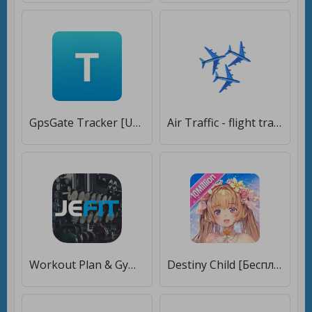
GpsGate Tracker [Unlocked]
Air Traffic - flight tracker [Premium]
Workout Plan & Gym Log Tracker [Premium]
Destiny Child [Бесплатные покупки]