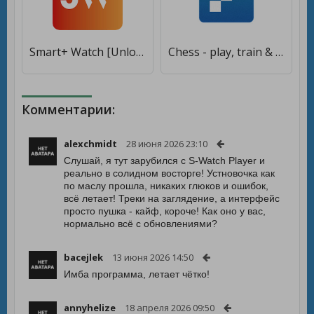
Smart+ Watch [Unlocked]
Chess - play, train & watch [Мод меню]
Комментарии:
alexchmidt
28 июня 2026 23:10
Слушай, я тут зарубился с S-Watch Player и
реально в солидном восторге! Устновочка как
по маслу прошла, никаких глюков и ошибок,
всё летает! Треки на заглядение, а интерфейс
просто пушка - кайф, короче! Как оно у вас,
нормально всё с обновлениями?
bacejlek
13 июня 2026 14:50
Имба программа, летает чётко!
annyhelize
18 апреля 2026 09:50