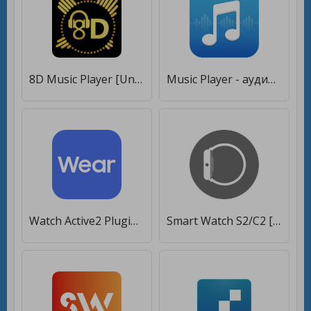
8D Music Player [Unlocked]
Music Player - аудио плеер [Unlocked]
Watch Active2 Plugin [Без рекламы]
Smart Watch S2/C2 [Без рекламы]