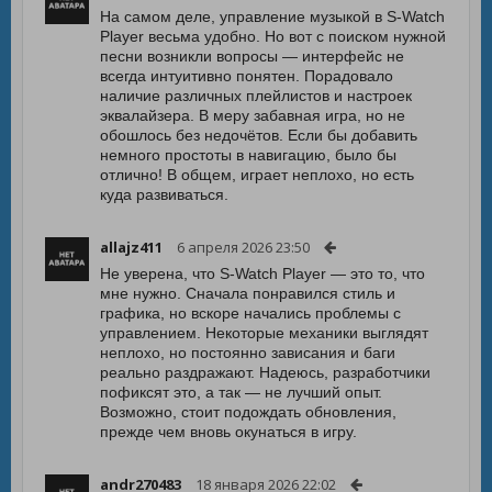
На самом деле, управление музыкой в S-Watch
Player весьма удобно. Но вот с поиском нужной
песни возникли вопросы — интерфейс не
всегда интуитивно понятен. Порадовало
наличие различных плейлистов и настроек
эквалайзера. В меру забавная игра, но не
обошлось без недочётов. Если бы добавить
немного простоты в навигацию, было бы
отлично! В общем, играет неплохо, но есть
куда развиваться.
allajz411
6 апреля 2026 23:50
Не уверена, что S-Watch Player — это то, что
мне нужно. Сначала понравился стиль и
графика, но вскоре начались проблемы с
управлением. Некоторые механики выглядят
неплохо, но постоянно зависания и баги
реально раздражают. Надеюсь, разработчики
пофиксят это, а так — не лучший опыт.
Возможно, стоит подождать обновления,
прежде чем вновь окунаться в игру.
andr270483
18 января 2026 22:02