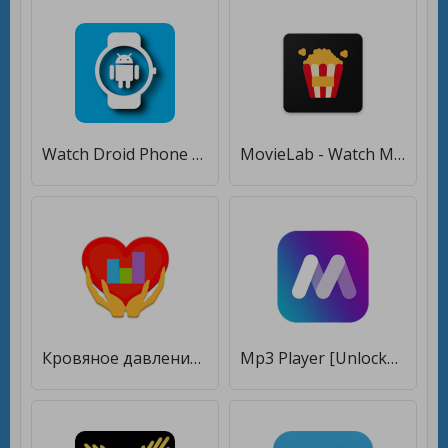
Watch Droid Phone [Premium]
MovieLab - Watch Movie Trailers [Premium]
Кровяное давление(BP Watch) [Premium]
Mp3 Player [Unlocked]