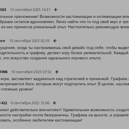
1503
13 сентября 2025 14:31
ельное приложение! Возможности кастомизации и оптимизации впе
бразие сетапов вдохновляет. Легко найти что-то под свой вкус и т
 из них принесла уникальный опыт. Настоятельно рекомендую все
non
13 сентября 2025 02:33
ущение, когда ты настраиваешь свой девайс под себя, чтобы выдел
одительность и графику, делает игру более увлекательной. Каждый
и, это искусство создания идеального игрового опыта.
7496
10 сентября 2025 07:32
 игра, заставляет задуматься над стратегией и прокачкой. Графика
 встречаются баги, которые могут подпортить опыт. В целом, нас
 сложные уровни!
1422
9 сентября 2025 15:06
роект действительно впечатляет! Удивительная возможность созда
ности настройки почти безграничны. Графика на высоте, а управл
овать, особенно любителям кастомизации!