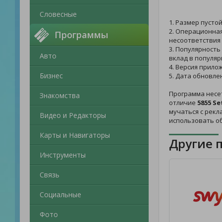
Словесные
1. Размер пусто
2. Операционная
Программы
несоответствия 
3. Популярность
Авто
вклад в популяр
4. Версия прилож
Бизнес
5. Дата обновле
Программа несе
Знакомства
отличие
5855 S
мучаться с рекл
Видео и Редакторы
использовать о
Карты и Навигаторы
Другие 
Инструменты
Связь
Социальные
Фото