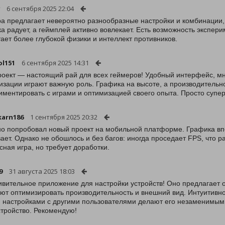
6 сентября 2025 22:04
ра предлагает невероятно разнообразные настройки и комбинации, 
а радует, а геймплей активно вовлекает. Есть возможность экспери
тает более глубокой физики и интеллект противников.
ol151
6 сентября 2025 14:31
роект — настоящий рай для всех геймеров! Удобный интерфейс, м
изации играют важную роль. Графика на высоте, а производительн
иментировать с играми и оптимизацией своего опыта. Просто супер
karn186
1 сентября 2025 20:32
о попробовал новый проект на мобильной платформе. Графика впе
вает. Однако не обошлось и без багов: иногда проседает FPS, что
сная игра, но требует доработки.
9
31 августа 2025 18:03
ивительное приложение для настройки устройств! Оно предлагает 
ют оптимизировать производительность и внешний вид. Интуитивн
 настройками с другими пользователями делают его незаменимым
стройство. Рекомендую!