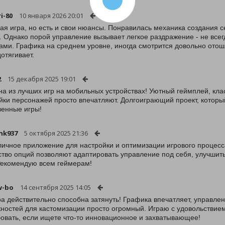
i-80
10 января 2026 20:01
ая игра, но есть и свои нюансы. Понравилась механика создания се
. Однако порой управление вызывает легкое раздражение - не всег
ами. Графика на среднем уровне, иногда смотрится довольно отошл
дотягивает.
2
15 декабря 2025 19:01
на из лучших игр на мобильных устройствах! Уютный геймплей, кла
йки персонажей просто впечатляют. Долгоиграющий проект, которы
венные игры!
nk937
5 октября 2025 21:36
личное приложение для настройки и оптимизации игрового процес
тво опций позволяют адаптировать управление под себя, улучшит
Рекомендую всем геймерам!
w-bo
14 сентября 2025 14:05
ра действительно способна затянуть! Графика впечатляет, управле
ностей для кастомизации просто огромный. Играю с удовольстви
овать, если ищете что-то инновационное и захватывающее!