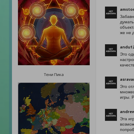
amstor
Забавн
думать
объект
же не 
andu1
Это од
настро
качест
Тени Пика
asrava
Это от
множес
игры. 
andre
Эта иг
возмож
попроб