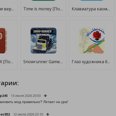
Swyp [Полная версия]
Time is money [Полная версия]
Клавиатура каомодзи [Полная версия]
Chm Reader X [Полная версия]
Snowrunner Game Tutorial [Полная версия]
Глаз художника бесплатно [Полная версия]
арии:
ip245
13 июля 2026 20:50
тановить мод правильно? Летает на ура!
ec932
12 июля 2026 23:10