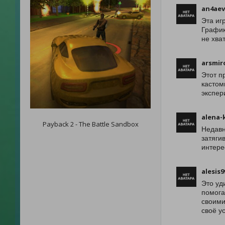
an4aev
Эта иг
График
не хва
arsmir
Этот п
кастом
экспер
alena-
Payback 2 - The Battle Sandbox
Недавн
затяги
интере
alesis9
Это уд
помога
своими
своё у