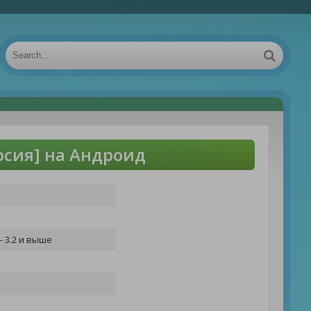
рсия] на Андроид
- 3.2 и выше