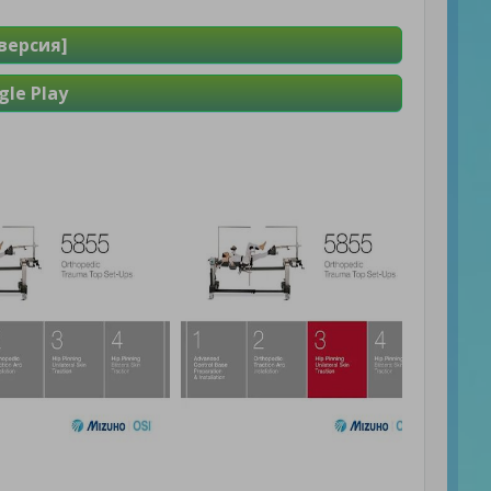
версия]
le Play