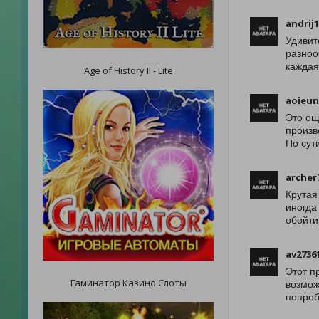
andrij
Удивит
разноо
каждая
Age of History II - Lite
aoieu
Это ощ
произв
По сут
archer
Крутая
иногда
обойти
av2736
Этот п
Гаминатор Казино Слоты
возмож
попроб