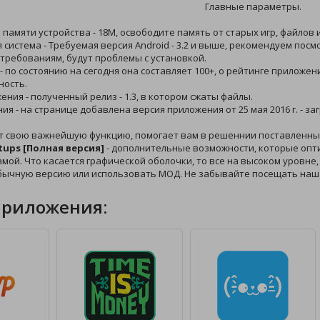
Главные параметры.
й памяти устройства - 18M, освободите память от старых игр, файлов
 система - Требуемая версия Android - 3.2 и выше, рекомендуем пос
требованиям, будут проблемы с установкой.
 - по состоянию на сегодня она составляет 100+, о рейтинге приложе
ность.
ения - полученный релиз - 1.3, в котором сжаты файлы.
ния - на странице добавлена версия приложения от 25 мая 2016 г. - з
т свою важнейшую функцию, помогает вам в решеннии поставленны
etups [Полная версия]
- дополнительные возможности, которые опт
амой. Что касается графической оболочки, то все на высоком уровне, 
бычную версию или использовать МОД. Не забывайте посещать наш 
приложения: