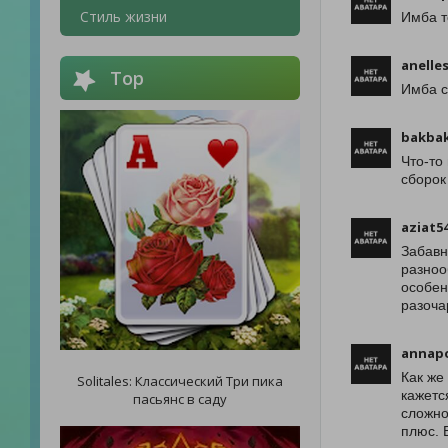
Стиль жизни
Имба т
anelle
Top
Имба с
bakba
Что-то
сборок
aziat5
Забавн
разноо
особен
разоча
annap
Как же
Solitales: Классический Три пика
кажетс
пасьянс в саду
сложно
плюс. 