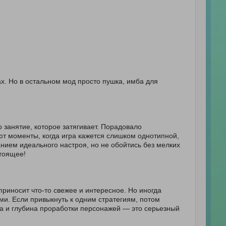
х. Но в остальном мод просто пушка, имба для
о занятие, которое затягивает. Порадовало
ют моменты, когда игра кажется слишком однотипной,
анием идеального настроя, но не обойтись без мелких
стоящее!
риносит что-то свежее и интересное. Но иногда
ми. Если привыкнуть к одним стратегиям, потом
ка и глубина проработки персонажей — это серьезный