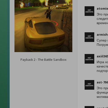
atomix
Это пр
следит
времен
armish
Супер 
Погруж
axiil36
Payback 2 - The Battle Sandbox
Игра х
качест
подтор
ast-70
Это пр
функци
мотива