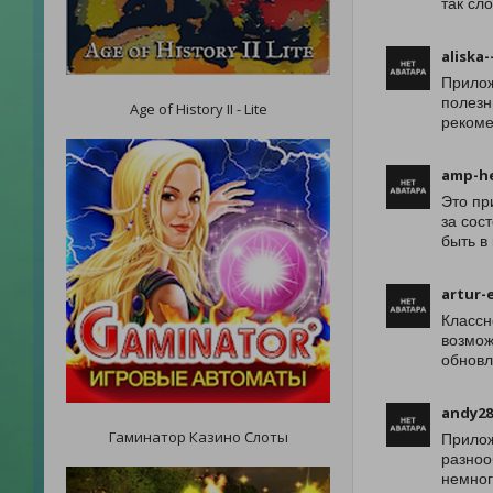
так сл
aliska-
Прилож
полезн
Age of History II - Lite
рекоме
amp-h
Это пр
за сос
быть в
artur-
Классн
возмож
обновл
andy28
Гаминатор Казино Слоты
Прилож
разноо
немног