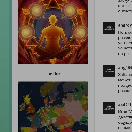
заскуч
а я вс
антист
amirov
Погруж
развле
устаре
хочетс
на рын
ang199
Тени Пика
Забавн
может 
процес
разноо
asd041
Игра "
действ
ощущен
времен