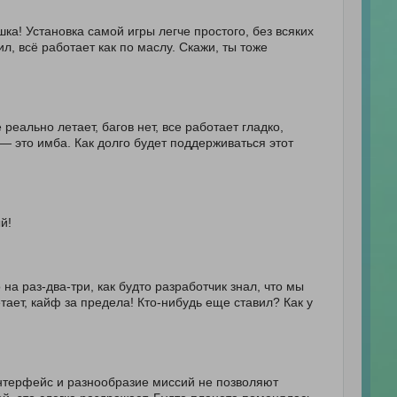
ка! Установка самой игры легче простого, без всяких
л, всё работает как по маслу. Скажи, ты тоже
еально летает, багов нет, все работает гладко,
— это имба. Как долго будет поддерживаться этот
й!
а раз-два-три, как будто разработчик знал, что мы
етает, кайф за предела! Кто-нибудь еще ставил? Как у
интерфейс и разнообразие миссий не позволяют