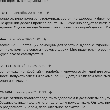
ожно сделать всё гармонично?
--644
11 декабря 2025 18:02
ение отлично помогает отслеживать состояние здоровья и физиче
ые функции делают процесс приятным. Особенно радует возможнос
ндации. Однако иногда бывает глюки с синхронизацией данных. В 
elen
9 октября 2025 10:01
иложение — настоящий помощник для заботы о здоровье. Удобный
тоянием, получать советы и рекомендации. Мне нравится, что все н
 курсе своего самочувствия.
e911124
8 октября 2025 09:30
ое приложение! Удобный интерфейс и множество функций для отс
ность получать советы и рекомендации. Доступ к отчетам тоже в
ения и улучшения!
28-8784
5 октября 2025 11:33
ение отлично помогает следить за здоровьем и дает советы по 
бразные функции делают его настоящим помощником. Однако, ино
о раздражает. В целом, положительное впечатление!