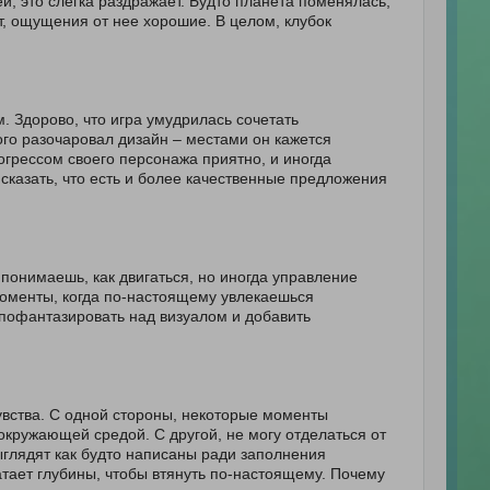
ей, это слегка раздражает. Будто планета поменялась,
ет, ощущения от нее хорошие. В целом, клубок
. Здорово, что игра умудрилась сочетать
ого разочаровал дизайн – местами он кажется
огрессом своего персонажа приятно, и иногда
 сказать, что есть и более качественные предложения
понимаешь, как двигаться, но иногда управление
моменты, когда по-настоящему увлекаешься
пофантазировать над визуалом и добавить
вства. С одной стороны, некоторые моменты
окружающей средой. С другой, не могу отделаться от
глядят как будто написаны ради заполнения
атает глубины, чтобы втянуть по-настоящему. Почему