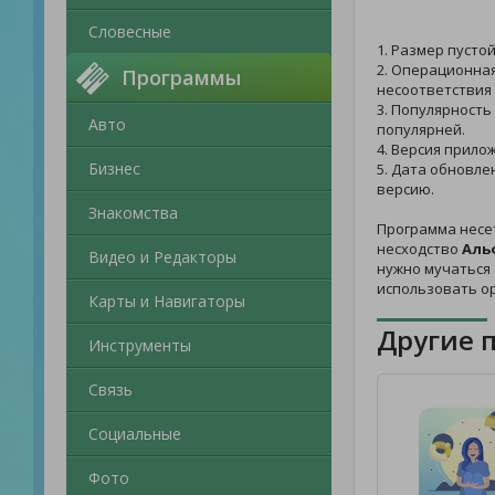
Словесные
1. Размер пусто
2. Операционная
Программы
несоответствия 
3. Популярность
Авто
популярней.
4. Версия прилож
Бизнес
5. Дата обновле
версию.
Знакомства
Программа несе
несходство
Аль
Видео и Редакторы
нужно мучаться с
использовать о
Карты и Навигаторы
Другие 
Инструменты
Связь
Социальные
Фото