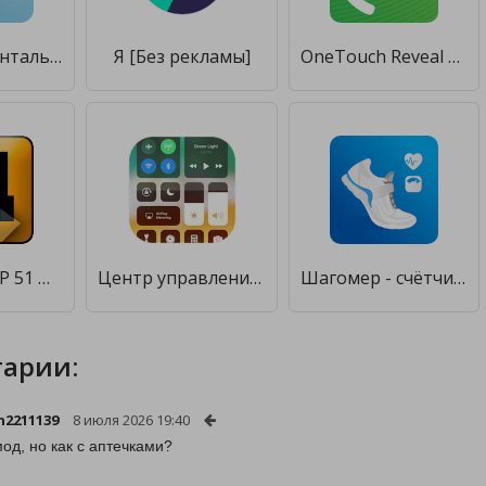
Дневник ментального здоровья - саморазвитие в кпт [Premium]
Я [Без рекламы]
OneTouch Reveal Контроль здоровья при диабете [Unlocked]
Такси ЦЕНТР 51 Мончегорск [Unlocked]
Центр управления iOS 15 [Без рекламы]
Шагомер - счётчик шагов и калорий для здоровья [Полная версия]
арии:
2211139
8 июля 2026 19:40
од, но как с аптечками?