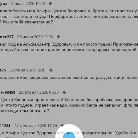
uyaz
3 июля 2026 14:40
попробовать мод Альфа-Центра Здоровья и, братан, это просто пуш
чек — залетело на ура! Перформанс летает, никаких багов не слови
? Как у тебя впечатления?
lmer227
28 июня 2026 13:30
вил мод на Альфа-Центр Здоровья, и он просто пушка! Приложение р
Теперь больше не приходится переживать за здоровье персонажей 
u76
26 июня 2026 12:30
реально имба, здоровье восстанавливается на раз-два, кайф полны
a-98458
28 апреля 2026 07:50
Центр Здоровья просто пушка! Установил без проблем, все прошло н
ем что-то годное. Играет как надо, никаких багов не запалил, фпс л
производительностью, а?
111281
12 февраля 2026 11:00
, в Альфа-Центре Здоровья есть что-то притягательное. Удобный 