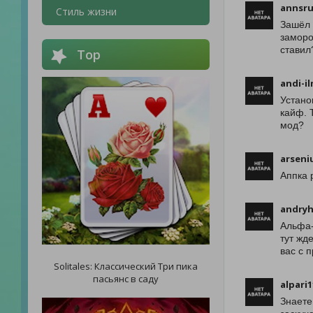
annsr
Стиль жизни
Зашёл 
заморо
ставил
Top
andi-i
Устано
кайф. 
мод?
arseni
Аппка 
andryh
Альфа-
тут жд
вас с 
Solitales: Классический Три пика
пасьянс в саду
alpari
Знаете