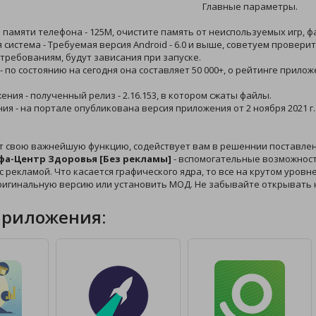
Главные параметры.
й памяти телефона - 125M, очистите память от неиспользуемых игр, ф
 система - Требуемая версия Android - 6.0 и выше, советуем провери
требованиям, будут зависания при запуске.
 - по состоянию на сегодня она составляет 50 000+, о рейтинге прило
ения - полученный релиз - 2.16.153, в котором сжаты файлы.
ния - на портале опубликована версия приложения от 2 ноября 2021 г
т свою важнейшую функцию, содействует вам в решеннии поставле
фа-Центр Здоровья [Без рекламы]
- вспомогательные возможност
 рекламой. Что касается графического ядра, то все на крутом уровне,
ригинальную версию или установить МОД. Не забывайте открывать 
приложения: