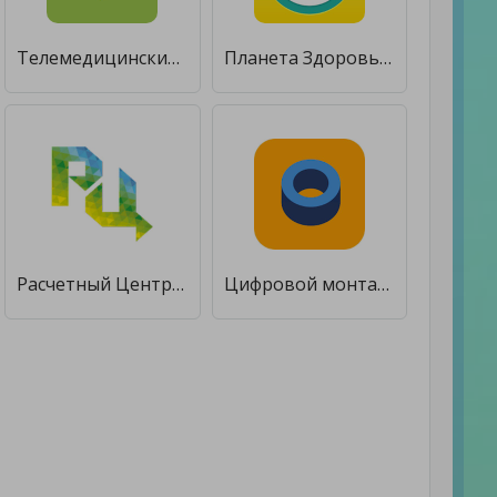
Телемедицинский центр ДЗМ [Unlocked]
Планета Здоровья [Полная версия]
Расчетный Центр [Полная версия]
Цифровой монтажник (МРФ Центр) [Unlocked]