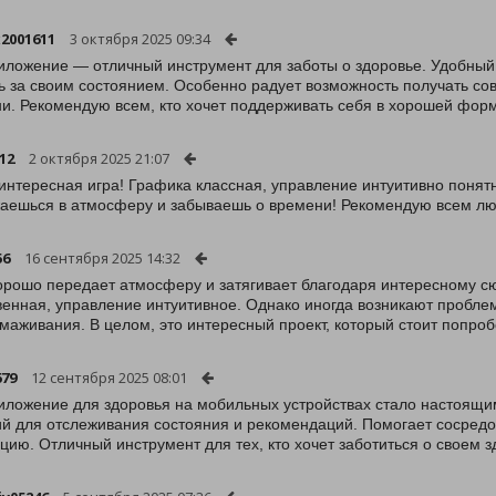
2001611
3 октября 2025 09:34
иложение — отличный инструмент для заботы о здоровье. Удобный
ь за своим состоянием. Особенно радует возможность получать с
и. Рекомендую всем, кто хочет поддерживать себя в хорошей фор
12
2 октября 2025 21:07
интересная игра! Графика классная, управление интуитивно понятн
аешься в атмосферу и забываешь о времени! Рекомендую всем лю
56
16 сентября 2025 14:32
орошо передает атмосферу и затягивает благодаря интересному с
венная, управление интуитивное. Однако иногда возникают проблем
маживания. В целом, это интересный проект, который стоит попроб
679
12 сентября 2025 08:01
иложение для здоровья на мобильных устройствах стало настоящ
й для отслеживания состояния и рекомендаций. Помогает сосредо
цию. Отличный инструмент для тех, кто хочет заботиться о своем з