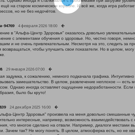
ать. Однако иногда я сталкивался с проблемами при загрузке уровн
ё ещё на старом космическом корабле. И всё же, когда игра работа
рессов, но не без недочётов.
a-94769
4 февраля 2026 18:00
ение в "Альфа-Центр Здоровья" оказалось довольно увлекательным
чение с элементами обучения о здоровье. Но, честно говоря, немн
вшим и не очень привлекательным. Несмотря на это, следить за пр
я возвращаться, чтобы улучшить свои показатели. Но в целом, могу
ке.
8
29 января 2026 07:00
ая задумка, к сожалению, немного подкачала графика. Интуитивно 
вызвать замешательство. В целом, развлечение неплохое — есть 
сом. Однако иногда оставляет ощущение недоработанности. Если 
бразия, было бы круто!
839
24 декабря 2025 16:00
Альфа-Центр Здоровья" произвела на меня довольно смешанные чу
ительно интересные, например, возможность взаимодействовать с 
ия, что многое сделано на отвали. Например, диалоги местами вы
и. Зачем так? Не могу понять. В целом, атмосферка есть, но не хв