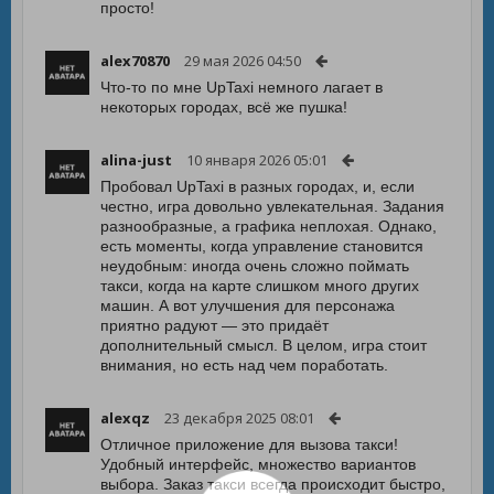
просто!
alex70870
29 мая 2026 04:50
Что-то по мне UpTaxi немного лагает в
некоторых городах, всё же пушка!
alina-just
10 января 2026 05:01
Пробовал UpTaxi в разных городах, и, если
честно, игра довольно увлекательная. Задания
разнообразные, а графика неплохая. Однако,
есть моменты, когда управление становится
неудобным: иногда очень сложно поймать
такси, когда на карте слишком много других
машин. А вот улучшения для персонажа
приятно радуют — это придаёт
дополнительный смысл. В целом, игра стоит
внимания, но есть над чем поработать.
alexqz
23 декабря 2025 08:01
Отличное приложение для вызова такси!
Удобный интерфейс, множество вариантов
выбора. Заказ такси всегда происходит быстро,