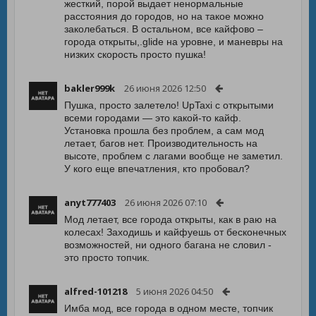
жесткий, порой выдает ненормальные
расстояния до городов, но на такое можно
заколебаться. В остальном, все кайфово –
города открыты,.glide на уровне, и маневры на
низких скорость просто пушка!
bakler999k
26 июня 2026 12:50
Пушка, просто залетело! UpTaxi с открытыми
всеми городами — это какой-то кайф.
Установка прошла без проблем, а сам мод
летает, багов нет. Производительность на
высоте, проблем с лагами вообще не заметил.
У кого еще впечатления, кто пробовал?
anyt777403
26 июня 2026 07:10
Мод летает, все города открыты, как в раю на
колесах! Заходишь и кайфуешь от бесконечных
возможностей, ни одного багана не словил -
это просто топчик.
alfred-101218
5 июня 2026 04:50
Имба мод, все города в одном месте, топчик