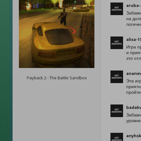
aruba-
Забавн
на дол
логиче
alisa-1
Игра п
и прия
это от
anane
Payback 2 - The Battle Sandbox
Эта иг
приятн
пройти
badakv
Забавн
уровне
anyhsk