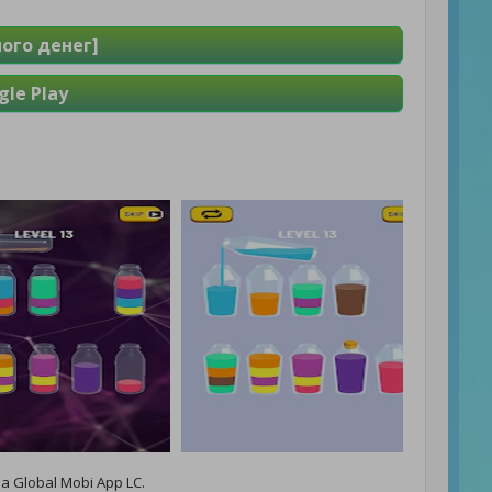
ного денег]
le Play
 Global Mobi App LC.