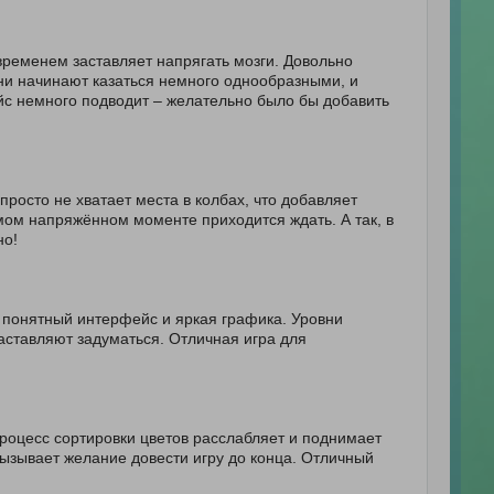
 временем заставляет напрягать мозги. Довольно
вни начинают казаться немного однообразными, и
ейс немного подводит – желательно было бы добавить
росто не хватает места в колбах, что добавляет
амом напряжённом моменте приходится ждать. А так, в
но!
о понятный интерфейс и яркая графика. Уровни
заставляют задуматься. Отличная игра для
роцесс сортировки цветов расслабляет и поднимает
вызывает желание довести игру до конца. Отличный