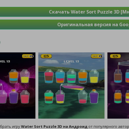
Скачать Water Sort Puzzle 3D [М
Оригинальная версия на Goog
брать игру
Water Sort Puzzle 3D на Андроид
от популярного автора