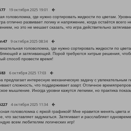
i77
19 октября 2025 19:01
ая головоломка, где нужно сортировать жидкости по цветам. Уровн
Игра отлично развивает логику и напряжение, когда остаётся всего 
ением, но это не мешает сказать, что игра действительно затягивае
n47
9 октября 2025 08:34
лекательная головоломка, где нужно сортировать жидкости по цвет
бляющей и затягивающей. Порой требуются хитрые решения, чтобы 
ый способ провести время!
i83
6 октября 2025 17:03
ра предлагает интересную механическую задачу с увлекательным г
ивают сложность, что поддерживает азарт. Отличное времяпрепро
ское мышление. Иногда уровни кажутся легкими, но практика показыв
5227
4 октября 2025 11:34
сная головоломка с яркой графикой! Мне нравится менять цвета и
е, что заставляет задуматься. Затягивает и расслабляет одновреме
ндую всем любителям логических игр!