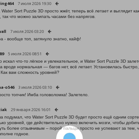
ing464
7 июля 2026 19:30
 Water Sort Puzzle 3D просто жжёт, теперь всё летает и выглядит ка
, так что можно залипать часами без напрягов.
all
7 июля 2026 03:20
ра - вообще топ, затянуло знатно, кайф!
89
5 июля 2026 08:51
о искал что-то лёгкое и увлекательное, и Water Sort Puzzle 3D залет
а вроде нормальная — багов нет, всё летает. Установилась быстро,
 Как вам сложность уровней?
na-o546
3 июля 2026 03:10
росто топчик! Имба головоломка! Залетело.
iak
29 января 2026 16:01
а подумал, что Water Sort Puzzle 3D будет просто ещё одним сорте
ько уровней, где действительно нужно включить мозги, чтобы добит
уть более отзывчивым – порой пальцы просто не успевают за тем, ч
вполне годное.