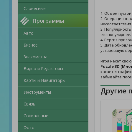
Словесные
1. Объем пустой
2. Операционная
Программы
несоответствия
3. Популярность
Авто
его популярнее.
4. Версия прило
Бизнес
5. Дата обновле
устаревшую вер
Знакомства
Игра несет свою
Puzzle 3D [Мно
Видео и Редакторы
касается график
забывайте посе
Карты и Навигаторы
Другие 
Инструменты
Связь
Социальные
Фото