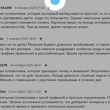
etka250
6 января 2026 21:02
ая головоломка, которая на первый взгляд кажется простой, но со
о сортировать цвета, когда это получается. Однако некоторые уро
ть интерес становится сложно. Картинка яркая, но иногда интерф
 возможностей. Тем не менее, время провести можно.
alc
5 января 2026 18:01
вает не на шутку! Решения бывают довольно затейливыми, и порой п
са. Но вот реклама... она немного раздражает, особенно когда в с
 графика прикольная и расслабляющая. Время пролетает незамет
92279
26 ноября 2025 06:01
ая головоломка, которая тренирует логику и внимание! Интуитивн
бразные, что не даёт заскучать. Иногда довольно сложные задачи 
бления и совмещения с короткими перерывами в течение дня.
524
24 октября 2025 21:02
тельная головоломка с яркой графикой и простым управлением. П
ение. Уровни постепенно усложняются, что добавляет интереса и 
 провести время и прокачать логическое мышление!