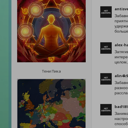
antisv
Забавн
приятн
удержа
больше
alex-h
Затяги
интере
целом,
Тени Пика
alin4k
Забавн
разноо
рассла
bad181
Занима
настро
способ