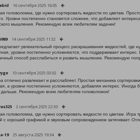
abid
16 сентября 2025 16:05
ая головоломка, где нужно сортировать жидкости по цветам. Прос
го. Уровни постепенно становятся сложнее, что добавляет интерес
ского мышления. Рекомендую всем любителям задачек!
5989
14 сентября 2025 11:32
редлагает увлекательный процесс раскрашивания жидкостей, где н
тная, уровни постепенно усложняются, что поддерживает интерес. 
личный способ расслабиться и развить мышление. Рекомендую поп
vyge
10 сентября 2025 03:02
ра отлично развлекает и расслабляет. Простая механика сортировк
ая, а уровни постепенно усложняются, добавляя интерес. Иногда б
 дальше. Рекомендую всем любителям головоломок!
as325
2 сентября 2025 22:30
ая головоломка, где нужно сортировать жидкости по цветам. Игра т
й с хорошей графикой и звуковым сопровождением затягивает. Отл
a-19
25 августа 2025 19:34