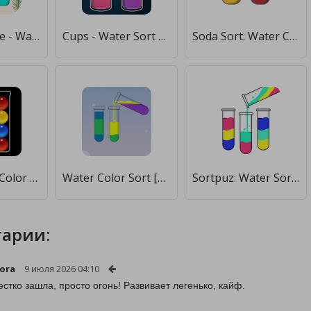
Watery Bottle - Water Color Sort Puzzle Game [Мод меню]
Cups - Water Sort Puzzle [Много монет]
Soda Sort: Water Color Puzzle [Много монет]
Bubble Sort Color Puzzle [Бесплатные покупки]
Water Color Sort [Мод меню]
Sortpuz: Water Sort Puzzle Game [Мод меню]
арии:
ora
9 июля 2026 04:10
естко зашла, просто огонь! Развивает легенько, кайф.