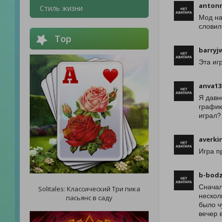
antonr
Стиль жизни
Мод на
словил
Top
barryjw
Эта иг
anva13
Я давн
график
играл?
averki
Игра п
b-bodz
Сначал
Solitales: Классический Три пика
нескол
пасьянс в саду
было ч
вечер 