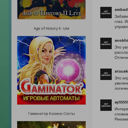
ambad
Забавн
глаз. 
управл
Age of History II - Lite
anokhi
Это ув
рассла
Отличн
atsuak
Это иг
увелич
логиче
ay5555
Интере
Гаминатор Казино Слоты
сложне
Рекоме